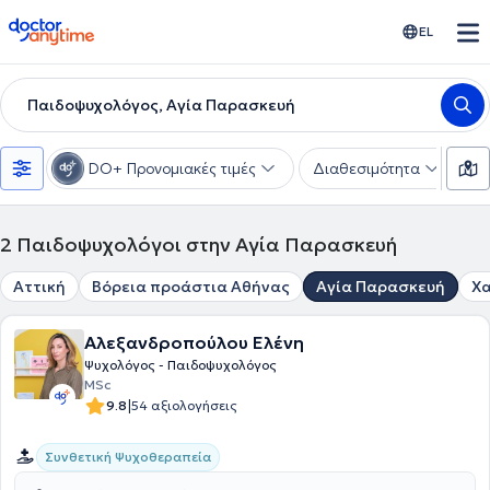
doctoranytime
EL
Παιδοψυχολόγος, Αγία Παρασκευή
DO+ Προνομιακές τιμές
Διαθεσιμότητα
Ε
2
Παιδοψυχολόγοι στην Αγία Παρασκευή
Αττική
Βόρεια προάστια Αθήνας
Αγία Παρασκευή
Χα
Αλεξανδροπούλου Ελένη
Ψυχολόγος - Παιδοψυχολόγος
MSc
|
9.8
54 αξιολογήσεις
Συνθετική Ψυχοθεραπεία