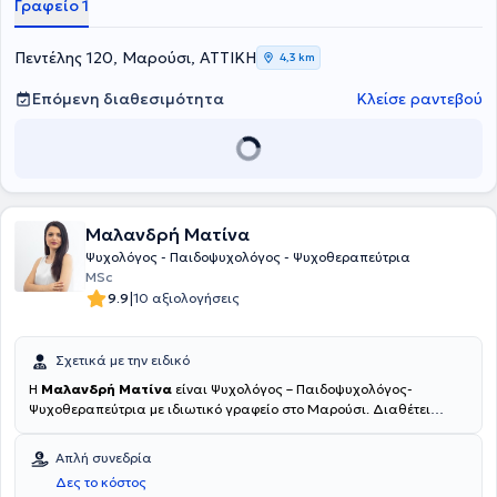
Γραφείο 1
Πεντέλης 120, Μαρούσι, ΑΤΤΙΚΗ
4,3 km
Επόμενη διαθεσιμότητα
Κλείσε ραντεβού
Μαλανδρή Ματίνα
Ψυχολόγος - Παιδοψυχολόγος - Ψυχοθεραπεύτρια
MSc
|
9.9
10 αξιολογήσεις
Σχετικά με την ειδικό
Η
Μαλανδρή Ματίνα
είναι Ψυχολόγος – Παιδοψυχολόγος-
Ψυχοθεραπεύτρια με ιδιωτικό γραφείο στο Μαρούσι. Διαθέτει
πτυχίο ψυχολόγου (ΒSc Psychology) από το Πάντειο πανεπιστήμιο
(αρ.άδειας 13/391) και έχει ολοκληρώσει τις μεταπτυχιακές της
Απλή συνεδρία
σπουδές στην Ψυχική Υγεία Παιδιού-Εφήβου (MSc Child Adolescent
Δες το κόστος
Mental Health). Παράλληλα, ολοκλήρωσε διετή εκπαίδευση στη