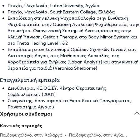
Πτυχίο, Ψυχολογία, Luton University, Αγγλία
Πτυχίο, Ψυχολογία, SouthEastern College, Ελλάδα
Εκπαίδευση στην κλινική Ψυχοπαθολογία στην Συνθετική
Ψυχοθεραπεία, στην Ομαδική Αναλυτική Ψυχοθεραπεία, στην
Ατομική και Οικογενειακή Συστημική Αναπαράσταση, στην
Κλινική Ύπνωση, Gestalt Therapy, στο Body Mirror System και
στο Theta Healing Level 1 &2
Εκπαίδευση στον Συντονισμό Ομάδων Σχολικών Γονέων, στις
Διαταραχές Λόγου, στις Μαθησιακές Δυσκολίες, στη
Χοροθεραπεία για Ενήλικες (Laban Analysis) και στην κινητική
θεραπεία για παιδιά (Veronica Sherborne)
Επαγγελματική εμπειρία
Διευθύντρια, ΚΕ.ΘΕ.ΣΥ. Κέντρο Θεραπευτικής
Συμβουλευτικής (2001)
Συνεργάτης, όσον αφορά τα Εκπαιδευτικά Προγράμματα,
Πανεπιστήμιο Αιγαίου
Χρήσιμοι σύνδεσμοι
Κοντινές περιοχές
Παιδοψυχολόγοι στον Χολαργό
Παιδοψυχολόγοι στην Αγία