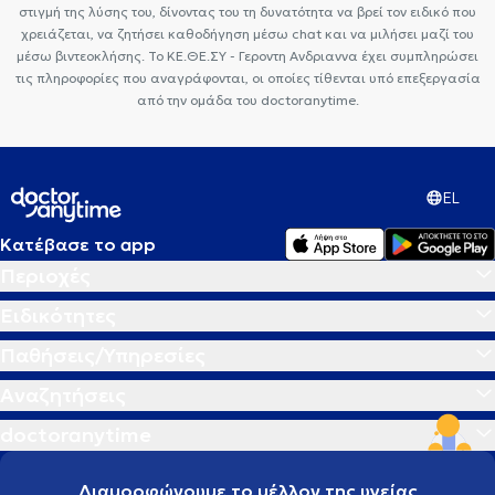
στιγμή της λύσης του, δίνοντας του τη δυνατότητα να βρεί τον ειδικό που
χρειάζεται, να ζητήσει καθοδήγηση μέσω chat και να μιλήσει μαζί του
μέσω βιντεοκλήσης. Το ΚΕ.ΘΕ.ΣΥ - Γεροντη Ανδριαννα έχει συμπληρώσει
τις πληροφορίες που αναγράφονται, οι οποίες τίθενται υπό επεξεργασία
από την ομάδα του doctoranytime.
EL
Κατέβασε το app
Περιοχές
Ειδικότητες
Παθήσεις/Υπηρεσίες
Αναζητήσεις
doctoranytime
Διαμορφώνουμε το μέλλον της υγείας