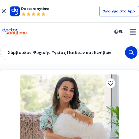
Doctoranytime
Άνοιγμα στο App
doctoranytime
EL
Σύμβουλος Ψυχικής Υγείας Παιδιών και Εφήβων