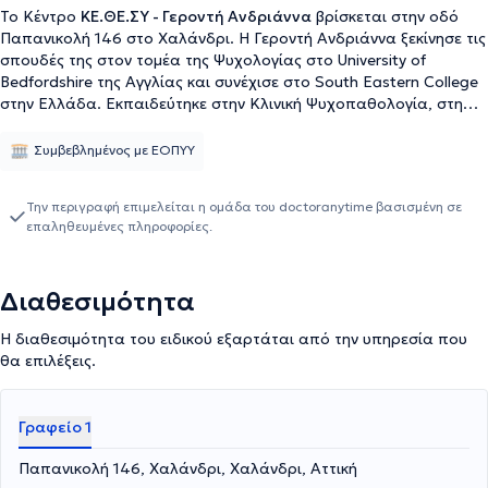
Το Κέντρο
ΚΕ.ΘΕ.ΣΥ - Γεροντή Ανδριάννα
βρίσκεται στην οδό
Παπανικολή 146 στο Χαλάνδρι. Η Γεροντή Ανδριάννα ξεκίνησε τις
σπουδές της στον τομέα της Ψυχολογίας στο University of
Bedfordshire της Αγγλίας και συνέχισε στο South Eastern College
στην Ελλάδα. Εκπαιδεύτηκε στην Κλινική Ψυχοπαθολογία, στη
Συνθετική Ψυχοθεραπεία, στην Ομαδική Αναλυτική
Ψυχοθεραπεία, στην Ατομική και Οικογενειακή Συστημική
Συμβεβλημένος με ΕΟΠΥΥ
Αναπαράσταση, στην Κλινική Ύπνωση, Gestalt Therapy, στο Body
Mirror System και στο Theta Healing Level 1 &2. Επιπλέον, έχει
Την περιγραφή επιμελείται η ομάδα του doctoranytime βασισμένη σε
εκπαιδευτεί στον Συντονισμό Ομάδων Σχολικών Γονέων, στις
επαληθευμένες πληροφορίες.
Διαταραχές Λόγου, στις Μαθησιακές Δυσκολίες, στη
Χοροθεραπεία για ενήλικες (Laban Analysis) και στην κινητική
θεραπεία για παιδιά (Veronica Sherborne). Έπειτα από 20 χρόνια
Διαθεσιμότητα
εμπειρίας στο χώρο της ψυχικής υγείας, έμαθε πως αυτό που
χρειάζεται κάθε άνθρωπος είναι να τον κοιτάζεις στα μάτια και
Η διαθεσιμότητα του ειδικού εξαρτάται από την υπηρεσία που
να νιώθεις τη βαθύτερη ανάγκη του. Για το λόγο αυτό
θα επιλέξεις.
δημιούργησε και το ΚΕ.ΘΕ.ΣΥ. Αυτήν την ανάγκη έχει στόχο να
καλύψει εκείνη και οι συνεργάτες της, αγκαλιάζοντας τον
άνθρωπο με αγάπη και κατανόηση και κοιτάζοντας το πρόβλημά
Γραφείο 1
του σα να είναι δικό τους. Βασικά εργαλεία σε αυτή την
προσπάθεια αποτελούν η Ανασυνδυασμένη Εκλεκτική
Παπανικολή 146, Χαλάνδρι, Χαλάνδρι, Αττική
Συμβουλευτική, αλλά και η μέθοδος "Όταν συνάντησα Εμένα!",