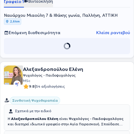
Βιντεοκλήση
Γραφείο 1
οικογένειας, προσφέρει εξατομικευμένη υποστήριξη με στόχο την
ενίσχυση της συναισθηματικής ανάπτυξης, της ανθεκτικότητας και
της ψυχικής ευημερίας.
Ναυάρχου Μιαούλη 7 & Ιθάκης γωνία, Παλλήνη, ΑΤΤΙΚΗ
2,6 km
Επόμενη διαθεσιμότητα
Κλείσε ραντεβού
Αλεξανδροπούλου Ελένη
Ψυχολόγος - Παιδοψυχολόγος
MSc
|
9.8
54 αξιολογήσεις
Συνθετική Ψυχοθεραπεία
Σχετικά με την ειδικό
Η
Αλεξανδροπούλου Ελένη
είναι
Ψυχολόγος - Παιδοψυχολόγος
και διατηρεί ιδιωτικό γραφείο στην Αγία Παρασκευή. Σπούδασε
Ψυχολογία BSc (First Class Hons) στο Πανεπιστήμιο UCLan του