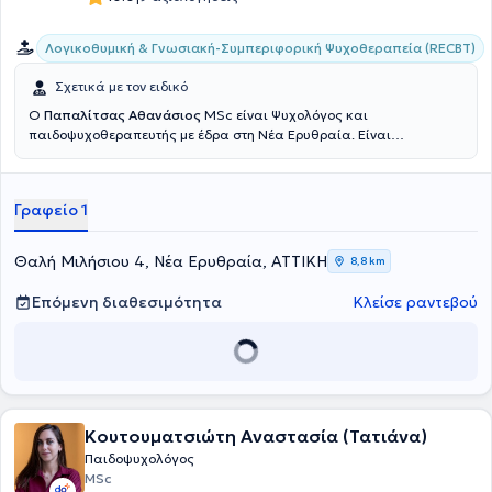
Λογικοθυμική & Γνωσιακή-Συμπεριφορική Ψυχοθεραπεία (RECBT)
Σχετικά με τον ειδικό
Ο
Παπαλίτσας Αθανάσιος
MSc είναι Ψυχολόγος και
παιδοψυχοθεραπευτής με έδρα στη Νέα Ερυθραία. Είναι
εξειδικευμένος στην παιδική και εφηβική ψυχοθεραπεία, στην
συμβουλευτική γονέων και τα ομαδικά προγράμματα
ψυχοεκπαίδευσης. Το γραφείο του αποτελεί έναν σύγχρονο και
Γραφείο 1
φιλόξενο χώρο ψυχολογικής υποστήριξης, σχεδιασμένο ώστε να
προσφέρει σε κάθε άνθρωπο τη δυνατότητα να εκφράσει ελεύθερα
τις σκέψεις, τα συναισθήματα και τις δυσκολίες του.
Θαλή Μιλήσιου 4, Νέα Ερυθραία, ΑΤΤΙΚΗ
8,8 km
Επόμενη διαθεσιμότητα
Κλείσε ραντεβού
Κουτουματσιώτη Αναστασία (Τατιάνα)
Παιδοψυχολόγος
MSc