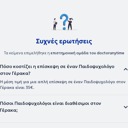
φορείς, όπως το Νοσοκομείο Παίδων «Η Αγία Σοφία» -
Πανεπιστημιακή Παιδοψυχιατρική Κλινική, το Γενικό Νοσοκομείο
Αθηνών «Γ. Γεννηματάς» - Ψυχιατρικό Τμήμα, καθώς και το
Κατάστημα Κράτησης Κορυδαλλού. Επιπλέον, τα τελευταία χρόνια
απασχολείται ως Ψυχολόγος σε Σχολικές Μoνάδες Πρωτοβάθμιας
& Δευτεροβάθμιας Εκπαίδευσης και συνεργάζεται με Ιδιωτικά
Κέντρα. Διατηρεί ιδιωτικό γραφείο, όπου παρέχει ψυχοκοινωνική
Συχνές ερωτήσεις
υποστήριξη, ενημέρωση και συμβουλευτική καθοδήγηση σε Παιδιά/
Εφήβους, Ενήλικες, Ζεύγη και Γονείς.
Τα κείμενα επιμελήθηκε η
επιστημονική ομάδα του doctoranytime
Πόσο κοστίζει η επίσκεψη σε έναν Παιδοψυχολόγο
στον Γέρακα?
Η μέση τιμή για μια απλή επίσκεψη σε έναν Παιδοψυχολόγο στον
Γέρακα είναι 35€.
Πόσοι Παιδοψυχολόγοι είναι διαθέσιμοι στον
Γέρακα;