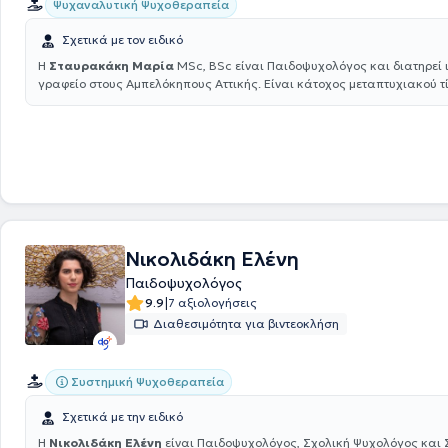
Ψυχαναλυτική Ψυχοθεραπεία
Σχετικά με τον ειδικό
Η
Σταυρακάκη Μαρία
MSc, BSc είναι Παιδοψυχολόγος και διατηρεί 
γραφείο στους Αμπελόκηπους Αττικής. Είναι κάτοχος μεταπτυχιακού τ
Κλινικής Ψυχολογίας του Εθνικού Καποδιστριακού Πανεπιστημίου Αθ
και πτυχιούχος του τμήματος Ψυχολογίας στο ίδιο ίδρυμα. Αξίζει να αν
επιστημονικό της έργο έχει δημοσιευθεί και ανακοινωθεί σε ιατρικά π
παράλληλα στα πλαίσια της συνεχιζόμενης εκπαίδευσης, έχει παρακ
ποικίλα εκπαιδευτικά σεμινάρια. Παράλληλα, συνεργάζεται με το Ινστ
Υγείας Παιδιών Εφήβων και Ενηλίκων Π. Σακελλαρόπουλος, καθώς και
Ειδικών Θεραπειών ''Ανάπτυξη''. Τέλος, η ειδικός εργάζεται ως Ψυχο
ιδιωτικό της γραφείο παρέχοντας τις υπηρεσίες της σε Παιδιά, Εφήβου
Νικολιδάκη Ελένη
Παιδοψυχολόγος
|
9.9
7 αξιολογήσεις
Διαθεσιμότητα για βιντεοκλήση
Συστημική Ψυχοθεραπεία
Σχετικά με την ειδικό
Η
Νικολιδάκη Ελένη
είναι Παιδοψυχολόγος, Σχολική Ψυχολόγος και 