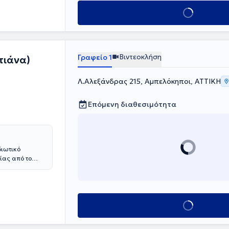
Κλείσε ραντεβού
Βιντεοκλήση
Γραφείο 1
τιάνα)
Λ.Αλεξάνδρας 215, Αμπελόκηποι, ΑΤΤΙΚΗ
Επόμενη διαθεσιμότητα
διωτικό
ίας από το
τυχιακό τίτλο
αι Κάτοχος
τελεί Τακτικό
αιδεύεται σε
αλυτικής
Κλείσε ραντεβού
αιδευτεί στη
δοκιμασιών.