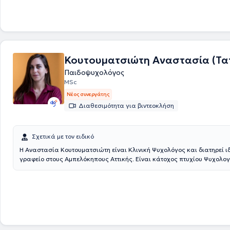
Κουτουματσιώτη Αναστασία (Τα
Παιδοψυχολόγος
MSc
Νέος συνεργάτης
Διαθεσιμότητα για βιντεοκλήση
Σχετικά με τον ειδικό
Η Αναστασία Κουτουματσιώτη είναι Κλινική Ψυχολόγος και διατηρεί ι
γραφείο στους Αμπελόκηπους Αττικής. Είναι κάτοχος πτυχίου Ψυχολογ
Εθνικό και Καποδιστριακό Πανεπιστήμιο Αθηνών, ειδικευμένη με μεταπ
σπουδών (MSc) στην Κλινική Ψυχολογία από το ίδιο Πανεπιστήμιο. Είν
Άδειας Ασκήσεως Επαγγέλματος Ψυχολόγου (Αρ. Πρωτ. 8714) και απο
Μέλος του «Συλλόγου Ελλήνων Ψυχολόγων». Έχει εκπαιδευτεί και εκπ
προγράμματα που αφορούν το πεδίο της ψυχανάλυσης και της ψυχαν
ψυχοθεραπείας σε παιδιά/εφήβους και ενήλικες. Παράλληλα, έχει εκπ
χορήγηση, βαθμολόγηση και ερμηνεία ψυχομετρικών και προβολικών 