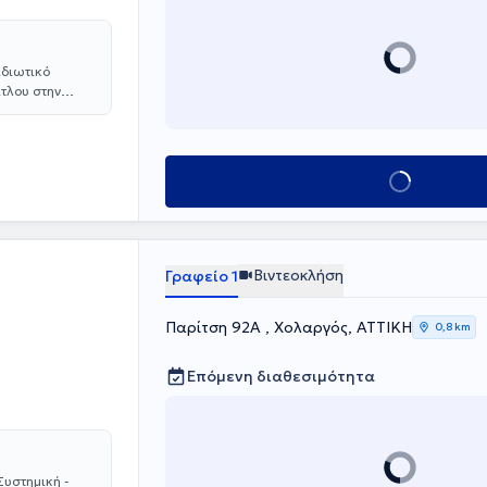
ιδιωτικό
ίτλου στην
ηνών, καθώς
αφερθεί ότι το
εριοδικά, ενώ
ολουθήσει
Κλείσε ραντεβού
ιτούτο Ψυχικής
 με το Κέντρο
λόγος στο
ς και Ενήλικες.
Βιντεοκλήση
Γραφείο 1
Παρίτση 92Α , Χολαργός, ΑΤΤΙΚΗ
0,8 km
Επόμενη διαθεσιμότητα
Συστημική -