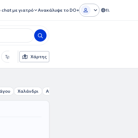
e chat με γιατρό
Ανακάλυψε το DO+
EL
Τρόποι πληρωμής
Χάρτης
Πρόσθετα φίλτρα
Γλώσσες
άγου
Χαλάνδρι
Αγία Παρασκευή
Περισσός
Καλογρέ