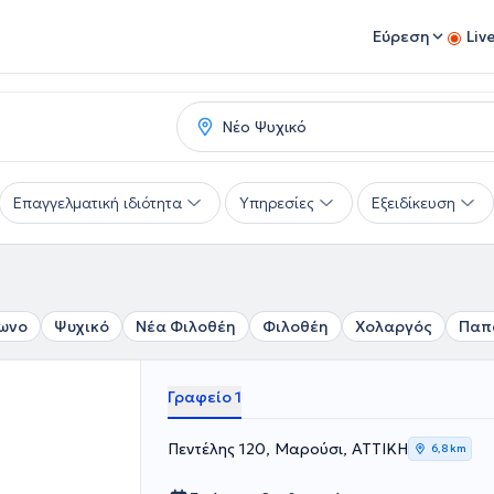
Εύρεση
Liv
Επαγγελματική ιδιότητα
Υπηρεσίες
Εξειδίκευση
ωνο
Ψυχικό
Νέα Φιλοθέη
Φιλοθέη
Χολαργός
Παπ
Γραφείο 1
Πεντέλης 120, Μαρούσι, ΑΤΤΙΚΗ
6,8 km