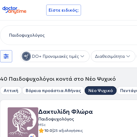
doctoranytime
Είστε ειδικός;
DO+ Προνομιακές τιμές
Διαθεσιμότητα
40
Παιδοψυχολόγοι κοντά στο Νέο Ψυχικό
Αττική
Βόρεια προάστια Αθήνας
Νέο Ψυχικό
Πεντάγ
Δακτυλίδη Φλώρα
Παιδοψυχολόγος
MSc
|
10.0
25 αξιολογήσεις