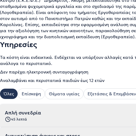
Κέντρο (Ε.Κ.Ε.Φ.Ε.) ‘’Δημόκριτος’. Ακόμη, μετεκπαιδεύτηκε στο Π
σταθμισμένα ψυχομετρικά εργαλεία και στο σχεδιασμό της παρέμ
(Λογοθεραπεία). Είναι απόφοιτη του τμήματος Εργοθεραπείας το
στον αυτισμό από το Πανεπιστήμιο Πατρών καθώς και την εκπαί
Καρολίνας. Επίσης, εκπαιδεύτηκε στην εφαρμοσμένη ανάλυση συ
για την αξιολόγηση των κινητικών ικανοτήτων, παρακολούθηση σε
ιχνογράφημα και την διαπολιτισμική εκπαίδευση (Εργοθεραπεία).
Υπηρεσίες
Τα κόστη είναι ενδεικτικά. Ενδέχεται να υπάρξουν αλλαγές κατά 
ανάλογα το περιστατικό.
Δεν παρέχει ηλεκτρονική συνταγογράφηση
Αναλαμβάνει και περιστατικά παιδιών έως 12 ετών
Όλες
Επίσκεψη
Θέματα υγείας
Εξετάσεις & Επεμβάσει
Απλή συνεδρία
45 λεπτά
Αντιμετώπιση άγχους και στρες