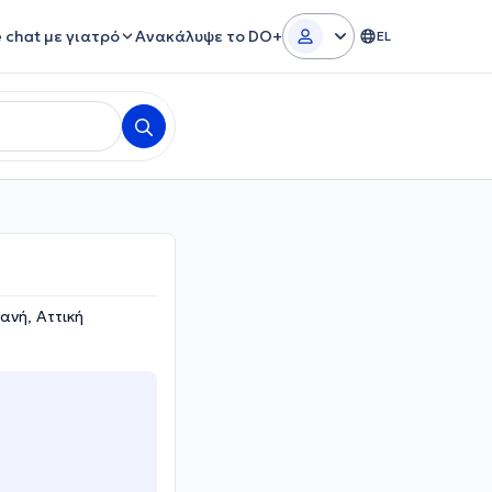
e chat με γιατρό
Ανακάλυψε το DO+
EL
ανή, Αττική