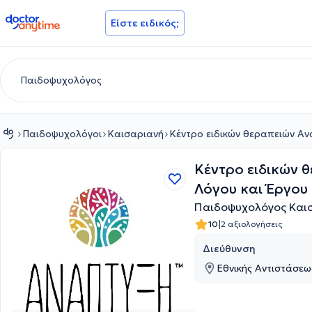
doctoranytime
Είστε ειδικός;
Παιδοψυχολόγοι
Καισαριανή
Κέντρο ειδικών θεραπειών Αν
Κέντρο ειδικών 
Λόγου και Έργου
Παιδοψυχολόγος Και
|
10
2 αξιολογήσεις
Διεύθυνση
Εθνικής Αντιστάσεως