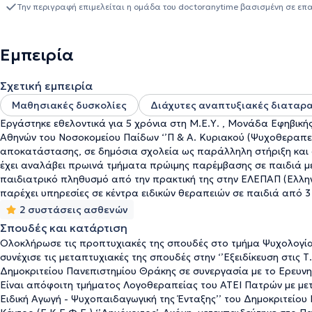
Κέντρο ειδικών θεραπειών Ανάπτυξη Λόγου και Έργου είναι η αν
Την περιγραφή επιμελείται η ομάδα του doctoranytime βασισμένη σε επ
αντιμετώπιση μαθησιακών δυσκολιών, ο αυτισμός, η ΔΕΠ-Υ αλλά και η ψυχολογική υποστήριξη και συμβουλευτική παιδιών
και εφήβων.
Εμπειρία
Σχετική εμπειρία
Μαθησιακές δυσκολίες
Διάχυτες αναπτυξιακές διαταρ
Εργάστηκε εθελοντικά για 5 χρόνια στη Μ.Ε.Υ. , Μονάδα Εφηβικής 
Αθηνών του Νοσοκομείου Παίδων ‘’Π & Α. Κυριακού (Ψυχοθεραπεία
αποκατάστασης, σε δημόσια σχολεία ως παράλληλη στήριξη και σ
έχει αναλάβει πρωινά τμήματα πρώιμης παρέμβασης σε παιδιά με
παιδιατρικό πληθυσμό από την πρακτική της στην ΕΛΕΠΑΠ (Ελλ
παρέχει υπηρεσίες σε κέντρα ειδικών θεραπειών σε παιδιά από 3
2 συστάσεις ασθενών
Σπουδές και κατάρτιση
Ολοκλήρωσε τις προπτυχιακές της σπουδές στο τμήμα Ψυχολογία
συνέχισε τις μεταπτυχιακές της σπουδές στην ‘’Εξειδίκευση στις Τ
Δημοκριτείου Πανεπιστημίου Θράκης σε συνεργασία με το Ερευνητ
Είναι απόφοιτη τμήματος Λογοθεραπείας του ΑΤΕΙ Πατρών με μετα
Ειδική Αγωγή - Ψυχοπαιδαγωγική της Ένταξης’’ του Δημοκριτείου