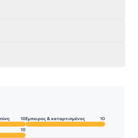
σύνη
10
Έμπειρος & καταρτισμένος
10
10