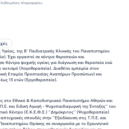
τιμετώπιση αρθρωτικών και φωνολογικών διαταραχών, η
αληθευμένες πληροφορίες.
αχές
Υγείας, της Β’ Παιδιατρικής Κλινικής του Πανεπιστημίου
). Έχει εργαστεί σε κέντρα θεραπειών και
ε Κέντρα ψυχικής υγείας για διάγνωση και θεραπεία ενώ
 αυτισμό (Λογοθεραπεία). Διαθέτει εμπειρία στον
ηνική Εταιρία Προστασίας Αναπήρων Προσώπων) και
 έως 13 ετών (Εργοθεραπεία).
ς στο Εθνικό & Καποδιστριακό Πανεπιστήμιο Αθηνών και
.Π.Ε. και Ειδική Αγωγή - Ψυχοπαιδαγωγική της Ένταξης’’ του
ικό Κέντρο (Ε.Κ.Ε.Φ.Ε.) ‘’Δημόκριτος’’ (Ψυχοθεραπεία)
πτυχιακές σπουδές στην ‘’Εξειδίκευση στις Τ.Π.Ε. και
 Πανεπιστημίου Θράκης σε συνεργασία με το Ερευνητικό