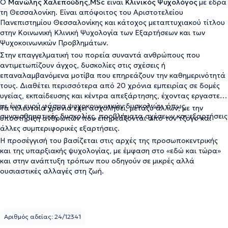
Ο
Μανώλης Χαλεπούδης,MSc
είναι
Κλινικός Ψυχολόγος
με έδρα
τη Θεσσαλονίκη. Είναι απόφοιτος του Αριστοτελείου
Πανεπιστημίου Θεσσαλονίκης και κάτοχος μεταπτυχιακού τίτλου
στην Κοινωνική Κλινική Ψυχολογία των Εξαρτήσεων και των
Ψυχοκοινωνικών Προβλημάτων.
Στην επαγγελματική του πορεία συναντά ανθρώπους που
αντιμετωπίζουν άγχος, δυσκολίες στις σχέσεις ή
επαναλαμβανόμενα μοτίβα που επηρεάζουν την καθημερινότητά
τους. Διαθέτει περισσότερα από 20 χρόνια εμπειρίας σε δομές
υγείας, εκπαίδευσης και κέντρα απεξάρτησης, έχοντας εργαστεί
με ένα ευρύ φάσμα ψυχοκοινωνικών δυσκολιών, όπως
Τα τελευταία χρόνια έχει ασχοληθεί, μεταξύ άλλων, με την
συναισθηματικές δυσκολίες, προβλήματα σχέσεων και εξαρτήσεις
υποστήριξη ανθρώπων που επηρεάζονται από τον τζόγο και
άλλες συμπεριφορικές εξαρτήσεις.
Η προσέγγισή του βασίζεται στις αρχές της προσωποκεντρικής
και της υπαρξιακής ψυχολογίας, με έμφαση στο «εδώ και τώρα»
και στην ανάπτυξη τρόπων που οδηγούν σε μικρές αλλά
ουσιαστικές αλλαγές στη ζωή.
Αριθμός αδείας: 24/12341