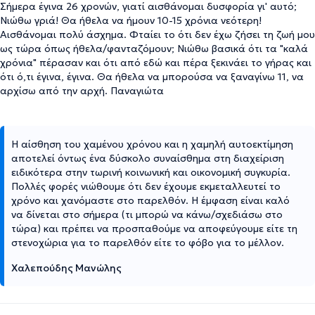
Σήμερα έγινα 26 χρονών, γιατί αισθάνομαι δυσφορία γι' αυτό;
Νιώθω γριά! Θα ήθελα να ήμουν 10-15 χρόνια νεότερη!
Αισθάνομαι πολύ άσχημα. Φταίει το ότι δεν έχω ζήσει τη ζωή μου
ως τώρα όπως ήθελα/φανταζόμουν; Νιώθω βασικά ότι τα "καλά
χρόνια" πέρασαν και ότι από εδώ και πέρα ξεκινάει το γήρας και
ότι ό,τι έγινα, έγινα. Θα ήθελα να μπορούσα να ξαναγίνω 11, να
αρχίσω από την αρχή. Παναγιώτα
Η αίσθηση του χαμένου χρόνου και η χαμηλή αυτοεκτίμηση
αποτελεί όντως ένα δύσκολο συναίσθημα στη διαχείριση
ειδικότερα στην τωρινή κοινωνική και οικονομική συγκυρία.
Πολλές φορές νιώθουμε ότι δεν έχουμε εκμεταλλευτεί το
χρόνο και χανόμαστε στο παρελθόν. Η έμφαση είναι καλό
να δίνεται στο σήμερα (τι μπορώ να κάνω/σχεδιάσω στο
τώρα) και πρέπει να προσπαθούμε να αποφεύγουμε είτε τη
στενοχώρια για το παρελθόν είτε το φόβο για το μέλλον.
Χαλεπούδης Μανώλης