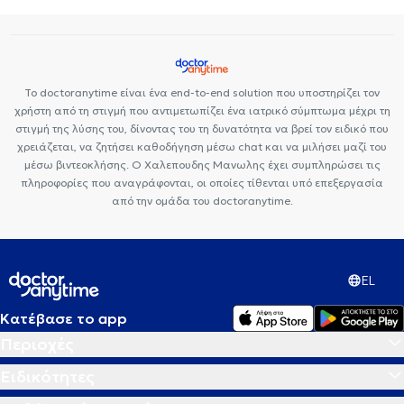
Το doctoranytime είναι ένα end-to-end solution που υποστηρίζει τον
χρήστη από τη στιγμή που αντιμετωπίζει ένα ιατρικό σύμπτωμα μέχρι τη
στιγμή της λύσης του, δίνοντας του τη δυνατότητα να βρεί τον ειδικό που
χρειάζεται, να ζητήσει καθοδήγηση μέσω chat και να μιλήσει μαζί του
μέσω βιντεοκλήσης. Ο Χαλεπουδης Μανωλης έχει συμπληρώσει τις
πληροφορίες που αναγράφονται, οι οποίες τίθενται υπό επεξεργασία
από την ομάδα του doctoranytime.
EL
Κατέβασε το app
Περιοχές
Ειδικότητες