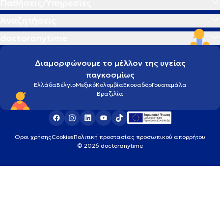
Παθήσεις/Υπηρεσίες
Αναζητήσεις
doctoranytime
Διαμορφώνουμε το μέλλον της υγείας
παγκοσμίως
Ελλάδα
Βέλγιο
Μεξικό
Κολομβία
Εκουαδόρ
Γουατεμάλα
Βραζιλία
Οροι χρήσης
Cookies
Πολιτική προστασίας προσωπικού απορρήτου
© 2026 doctoranytime