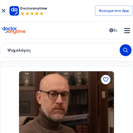
Doctoranytime
Άνοιγμα στο App
doctoranytime
EL
Ψυχολόγος