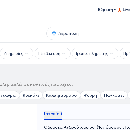
Εύρεση
Liv
Υπηρεσίες
Εξειδίκευση
Τρόποι πληρωμής
Πρό
λη, αλλά σε κοντινές περιοχές.
ύνταγμα
Κουκάκι
Καλλιμάρμαρο
Ψυρρή
Παγκράτι
Ιατρείο 1
Οδυσσέα Ανδρούτσου 36, (1ος όροφος), Κο