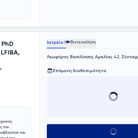
Βιντεοκλήση
Ιατρείο 1
 PhD
 LFIBA,
Λεωφόρος Βασιλίσσης Αμαλίας 42, Σύνταγ
ν
Επόμενη διαθεσιμότητα
εχνικός
ς του
Κλείσε ραντεβού
χνοβλαστού του
τικό του