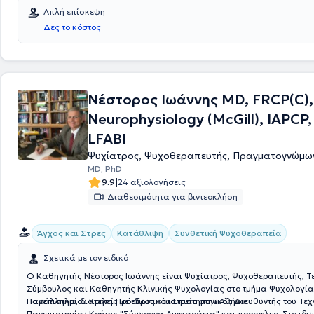
Απλή επίσκεψη
Δες το κόστος
Νέστορος Ιωάννης MD, FRCP(C),
Neurophysiology (McGill), IAPCP,
LFABI
Ψυχίατρος, Ψυχοθεραπευτής, Πραγματογνώμω
MD, PhD
|
9.9
24 αξιολογήσεις
Διαθεσιμότητα για βιντεοκλήση
Συνθετική Ψυχοθεραπεία
Άγχος και Στρες
Κατάθλιψη
Σχετικά με τον ειδικό
Ο Καθηγητής Νέστορος Ιωάννης είναι Ψυχίατρος, Ψυχοθεραπευτής, Τ
Σύμβουλος και Καθηγητής Κλινικής Ψυχολογίας στο τμήμα Ψυχολογία
Πανεπιστημίου Κρήτης με ιδιωτικό ιατρείο στην Αθήνα.
Παράλληλα, διατελεί Πρόεδρος και Επιστημονικός Διευθυντής του Τε
Πανεπιστημίου Κρήτης "Σύγχρονα Αμφιαράεια" και προσφλερ. Στο ιδιω