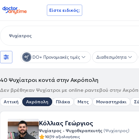
doctoranytime
Είστε ειδικός;
DO+ Προνομιακές τιμές
Διαθεσιμότητα
40
Ψυχίατροι κοντά στην Ακρόπολη
Δεν βρέθηκαν Ψυχίατροι με online ραντεβού στην Ακρόπο
Αττική
Ακρόπολη
Πλάκα
Μετς
Μοναστηράκι
Σ
Κόλλιας Γεώργιος
Ψυχίατρος - Ψυχοθεραπευτής
(Ψυχίατρος)
|
10
19 αξιολογήσεις