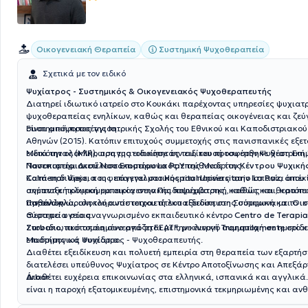
Οικογενειακή Θεραπεία
Συστημική Ψυχοθεραπεία
Σχετικά με τον ειδικό
Ψυχίατρος - Συστημικός & Οικογενειακός Ψυχοθεραπευτής
Διατηρεί ιδιωτικό ιατρείο στο Κουκάκι παρέχοντας υπηρεσίες ψυχιατρ
ψυχοθεραπείας ενηλίκων, καθώς και θεραπείας οικογένειας και ζεύγ
συστημική προσέγγιση.
Είναι απόφοιτος της Ιατρικής Σχολής του Εθνικού και Καποδιστριακο
Αθηνών (2015). Κατόπιν επιτυχούς συμμετοχής στις πανισπανικές εξε
ειδικότητας (MIR), πραγματοποίησε την ειδίκευσή του στην Ψυχιατρική 
Μετά την ολοκλήρωση της ειδικότητάς του, του προσφέρθηκε θέση Επιμ
Πανεπιστημιακού Νοσοκομείου La Paz
Νοσοκομείο. Διετέλεσε Επιστημονικός Υπεύθυνος του
της Μαδρίτης.
Κέντρου Ψυχικής
Colmenar Viejo
Κατά τη διάρκεια της επαγγελματικής του πορείας στην Ισπανία απέκ
, που υπάγεται στο
Hospital Universitario La Paz
, όπου
ανέπτυξε πρόγραμμα οικογενειακής παρέμβασης, καθώς και θεραπευ
σημαντική κλινική εμπειρία στην Παιδοψυχιατρική, καθώς και, κατόπι
ασθενών.
την αναγνώριση του αντίστοιχου τίτλου εξειδίκευσης σύμφωνα με το ι
Παράλληλα, ολοκλήρωσε τετραετή εκπαίδευση στη Συστημική και Οικ
σύστημα υγείας.
Θεραπεία στο αναγνωρισμένο εκπαιδευτικό κέντρο
Centro de Terapia
Zurbano
Στον ιδιωτικό τομέα συνεργάζεται με την κλινική
, πιστοποιημένο από τη FEATF, με ενεργό συμμετοχή σε ημερίδ
Tranquilamente
στο κ
επιστημονικά συνέδρια.
Μαδρίτης ως Ψυχίατρος - Ψυχοθεραπευτής.
Διαθέτει εξειδίκευση και πολυετή εμπειρία στη θεραπεία των εξαρτή
διατελέσει υπεύθυνος Ψυχίατρος σε Κέντρο Αποτοξίνωσης και Απεξάρ
Árbor
Διαθέτει ευχέρεια επικοινωνίας στα ελληνικά, ισπανικά και αγγλικά.
.
είναι η παροχή εξατομικευμένης, επιστημονικά τεκμηριωμένης και αν
φροντίδας, με σεβασμό στις ανάγκες κάθε θεραπευόμενου.