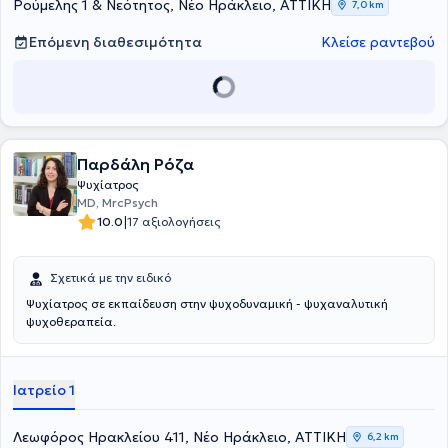
Ρούμελης 1 & Νεότητος, Νέο Ηράκλειο, ΑΤΤΙΚΗ
7,0 km
Επόμενη διαθεσιμότητα
Κλείσε ραντεβού
Παρδάλη Ρόζα
Ψυχίατρος
MD, MrcPsych
|
10.0
17 αξιολογήσεις
Σχετικά με την ειδικό
Ψυχίατρος σε εκπαίδευση στην ψυχοδυναμική - ψυχαναλυτική
ψυχοθεραπεία.
Ιατρείο 1
Λεωφόρος Ηρακλείου 411, Νέο Ηράκλειο, ΑΤΤΙΚΗ
6,2 km