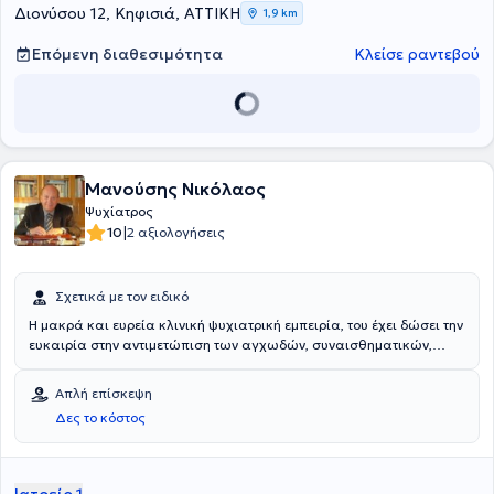
Διονύσου 12, Κηφισιά, ΑΤΤΙΚΗ
1,9 km
Επόμενη διαθεσιμότητα
Κλείσε ραντεβού
Μανούσης Νικόλαος
Ψυχίατρος
|
10
2 αξιολογήσεις
Σχετικά με τον ειδικό
Η μακρά και ευρεία κλινική ψυχιατρική εμπειρία, του έχει δώσει την
ευκαιρία στην αντιμετώπιση των αγχωδών, συναισθηματικών,
ψυχωσικών και του αλκοολισμού ως και άλλων διαταραχών στο
Ιατρείο που διατηρεί επιτυχώς από 35ετίας στην Αθήνα. Έχει
Απλή επίσκεψη
ασχοληθεί, πλην της διαγνωστικής και θεραπευτικής
Δες το κόστος
αντιμετώπισης των ψυχωσικών και συναισθηματικών διαταραχών
(μονοπολική κατάθλιψη, διπολική διαταραχή κά), με τον
αλκοολισμό και ιδιαίτερα με τη διενέργεια τεστ αποστροφής στο
αλκοόλ. Επίσης, έχει ασχοληθεί με την εκπαίδευση κλινικών