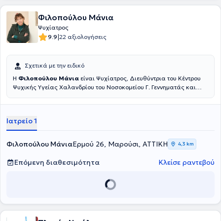
Φιλοπούλου Μάνια
Ψυχίατρος
|
9.9
22 αξιολογήσεις
Σχετικά με την ειδικό
Η
Φιλοπούλου Μάνια
είναι Ψυχίατρος, Διευθύντρια του Κέντρου
Ψυχικής Υγείας Χαλανδρίου του Νοσοκομείου Γ. Γεννηματάς και
διατηρεί ιδιωτικό ιατρείο στο Μαρούσι. Έχει πολυετή εμπειρία
καθώς έχει εργαστεί ως Ψυχίατρος για χρόνια στη Γαλλία αλλά
και στην Ελλάδα ως Υπεύθυνη Ψυχίατρος Κινητής Ψυχιατρικής
Ιατρείο 1
Μονάδας στο Νομό Φωκίδας της Εταιρείας Κοινωνικής
Ψυχιατρικής. Επιπλέον, έχει εργαστεί ως Ψυχίατρος του ΕΣΥ στο
Γενικό Νοσοκομείο Κωνσταντοπούλειο (πρώην Αγία Όλγα) και στο
Φιλοπούλου Μάνια
Ερμού 26, Μαρούσι, ΑΤΤΙΚΗ
4,3 km
Γενικό Νοσοκομείο της Καλαμάτας.
Επόμενη διαθεσιμότητα
Κλείσε ραντεβού