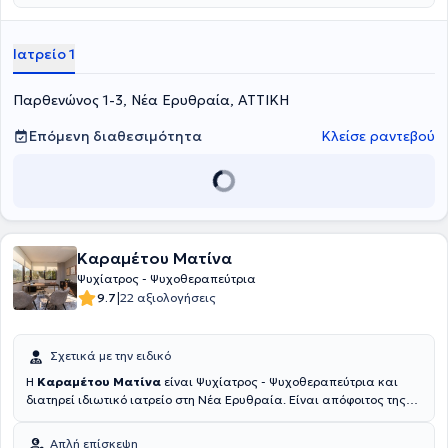
Ιατρείο 1
Παρθενώνος 1-3, Νέα Ερυθραία, ΑΤΤΙΚΗ
Επόμενη διαθεσιμότητα
Κλείσε ραντεβού
Καραμέτου Ματίνα
Ψυχίατρος - Ψυχοθεραπεύτρια
|
9.7
22 αξιολογήσεις
Σχετικά με την ειδικό
Η
Καραμέτου Ματίνα
είναι Ψυχίατρος - Ψυχοθεραπεύτρια και
διατηρεί ιδιωτικό ιατρείο στη Νέα Ερυθραία. Είναι απόφοιτος της
Ιατρικής Σχολής του Εθνικού και Καποδιστριακού Πανεπιστημίου
Αθηνών και ειδικεύτηκε στην Ψυχιατρική στην Ελβετία, στην
Απλή επίσκεψη