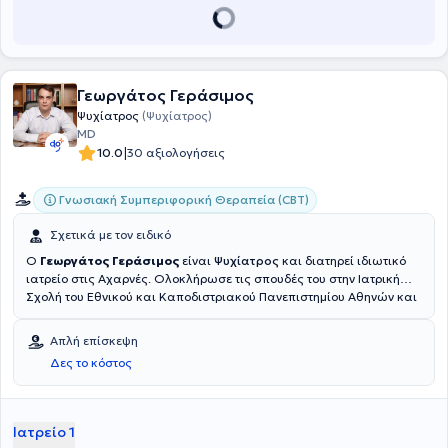
Γεωργάτος Γεράσιμος
Ψυχίατρος
(Ψυχίατρος)
MD
|
10.0
30 αξιολογήσεις
Γνωσιακή Συμπεριφορική Θεραπεία (CBT)
Σχετικά με τον ειδικό
Ο
Γεωργάτος Γεράσιμος
είναι
Ψυχίατρος
και διατηρεί ιδιωτικό
ιατρείο στις Αχαρνές. Ολοκλήρωσε τις σπουδές του στην Ιατρική
Σχολή του Εθνικού και Καποδιστριακού Πανεπιστημίου Αθηνών και
παρέχει ολοκληρωμένη ψυχιατρική φροντίδα σε ενήλικες,
αντιμετωπίζοντας ζητήματα όπως το άγχος, τις διαταραχές
Απλή επίσκεψη
διάθεσης, την διαταραχή πανικού, την κατάθλιψη, τις ψυχώσεις
Δες το κόστος
και ένα ευρύ φάσμα άλλων ψυχικών διαταραχών. Έχει εργαστεί
τόσο στον ιδιωτικό όσο και στον δημόσιο τομέα, αποκτώντας
σημαντική κλινική εμπειρία μέσα από τη δραστηριότητά του σε
ιδιωτικό ιατρείο, στο Γενικό Ογκολογικό Νοσοκομείο Κηφισιάς και
Ιατρείο 1
στο Ψυχιατρικό Νοσοκομείο Αττικής Δρομοκαΐτειο, όπου