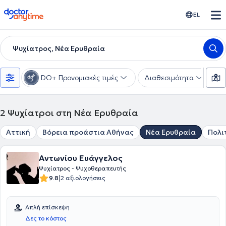
doctoranytime
EL
Ψυχίατρος, Νέα Ερυθραία
DO+ Προνομιακές τιμές
Διαθεσιμότητα
Υ
2
Ψυχίατροι στη Νέα Ερυθραία
Αττική
Βόρεια προάστια Αθήνας
Νέα Ερυθραία
Πολι
Αντωνίου Ευάγγελος
Ψυχίατρος - Ψυχοθεραπευτής
|
9.8
2 αξιολογήσεις
Απλή επίσκεψη
Δες το κόστος