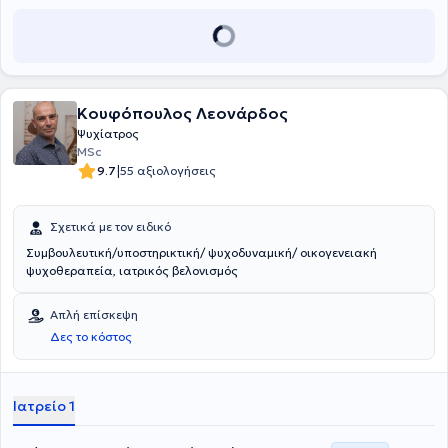
της Ηellenic American Psychiatric Association.
Κουφόπουλος Λεονάρδος
Ψυχίατρος
MSc
|
9.7
55 αξιολογήσεις
Σχετικά με τον ειδικό
Συμβουλευτική/υποστηρικτική/ ψυχοδυναμική/ οικογενειακή
ψυχοθεραπεία, ιατρικός βελονισμός
Απλή επίσκεψη
Δες το κόστος
Ιατρείο 1