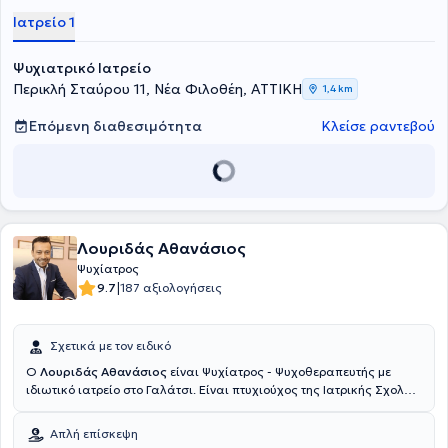
φάσματος της ψυχιατρικής παθολογίας, πολλά απ΄αυτά με την
Ιατρείο 1
μορφή του οξέως και του επείγοντος. Τέλος, ο γιατρός είναι ειδικός
στην αντιμετώπιση περιστατικών όπως η κατάθλιψη, η άνοια και το
Ψυχιατρικό Ιατρείο
άγχος και είναι μέλος του Ιατρικού Συλλόγου Αθηνών.
Περικλή Σταύρου 11, Νέα Φιλοθέη, ΑΤΤΙΚΗ
1,4 km
Επόμενη διαθεσιμότητα
Κλείσε ραντεβού
Λουριδάς Αθανάσιος
Ψυχίατρος
|
9.7
187 αξιολογήσεις
Σχετικά με τον ειδικό
Ο
Λουριδάς Αθανάσιος
είναι Ψυχίατρος - Ψυχοθεραπευτής με
ιδιωτικό ιατρείο στο Γαλάτσι. Είναι πτυχιούχος της Ιατρικής Σχολής
του Εθνικού και Καποδιστριακού Πανεπιστημίου Αθηνών και
ολοκλήρωσε την ειδικότητά του στην ψυχιατρική σε διαφορετικά
Απλή επίσκεψη
νοσοκομεία της Αττικής, όπως το Σπηλιοπούλειο Νοσοκομείο, 1ο