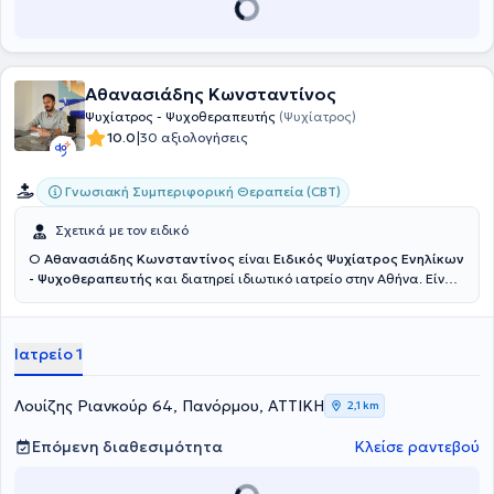
Αθανασιάδης Κωνσταντίνος
Ψυχίατρος - Ψυχοθεραπευτής
(Ψυχίατρος)
|
10.0
30 αξιολογήσεις
Γνωσιακή Συμπεριφορική Θεραπεία (CBT)
Σχετικά με τον ειδικό
Ο
Αθανασιάδης Κωνσταντίνος
είναι
Ειδικός Ψυχίατρος Ενηλίκων
- Ψυχοθεραπευτής
και διατηρεί ιδιωτικό ιατρείο στην Αθήνα. Είναι
πτυχιούχος της Ιατρικής Σχολής του Πανεπιστημίου Πατρών.
Εκπαιδεύτηκε στην ειδικότητα της Ψυχιατρικής στην Α' Ψυχιατρική
Κλινική του Πανεπιστημίου Αθηνών, στο Αιγινήτειο Νοσοκομείο κι
Ιατρείο 1
έλαβε τον τίτλο ειδικότητας το 2024. Κατά τη διάρκεια της
εκπαίδευσης του, ανέλαβε την ιατρική παρακολούθηση
νοσηλευόμενων ασθενών, από ολόκληρο το φάσμα πιθανής
Λουίζης Ριανκούρ 64, Πανόρμου, ΑΤΤΙΚΗ
2,1 km
ψυχοπαθολογίας, και συμμετείχε ενεργά στο σχεδιασμό του
θεραπευτικού πλάνου. Συμμετείχε, επίσης, στα γενικά εξωτερικά
Επόμενη διαθεσιμότητα
Κλείσε ραντεβού
ιατρεία του Αιγινητείου Νοσοκομείου. Παρακολούθησε το ειδικό
ιατρείο συναισθηματικών διαταραχών, το ειδικό ιατρείο