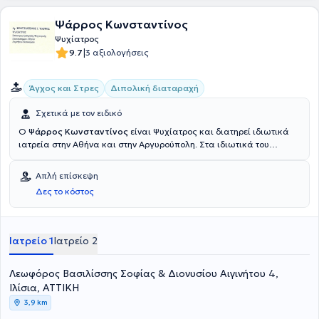
Ψάρρος Κωνσταντίνος
Ψυχίατρος
|
9.7
3 αξιολογήσεις
Άγχος και Στρες
Διπολική διαταραχή
Σχετικά με τον ειδικό
Ο
Ψάρρος Κωνσταντίνος
είναι Ψυχίατρος και διατηρεί ιδιωτικά
ιατρεία στην Αθήνα και στην Αργυρούπολη. Στα ιδιωτικά του
ιατρεία δέχεται τα ραντεβού του με γνώμονα πάντα την
αποτελεσματική και την άμεση εξυπηρέτηση όλων των ασθενών
Απλή επίσκεψη
του. Ως αναπληρωτής καθηγητής του Εθνικού και Καποδιστριακού
Δες το κόστος
Πανεπιστημίου Αθηνών έχει στο ενεργητικό του πλήθος
συγγραμμάτων όπως και μελετών που φέρουν την υπογραφή του σε
θέματα διαταραχών ύπνου, όπως αϋπνία και αποφρακτική
άπνοια. Ο Ψυχίατρος Ψάρρος Κωνσταντίνος, με εμπειρία πολλών
Ιατρείο 1
Ιατρείο 2
ετών στον κλάδο του ασχολείται μεταξύ άλλων με αγχώδεις
διαταραχές, διαταραχές ύπνου όπως και με διαταραχές
Λεωφόρος Βασιλίσσης Σοφίας & Διονυσίου Αιγινήτου 4,
συναισθηματικής φύσεως, όπως κατάθλιψη και υπερθυμία.
Ιλίσια, ΑΤΤΙΚΗ
3,9 km