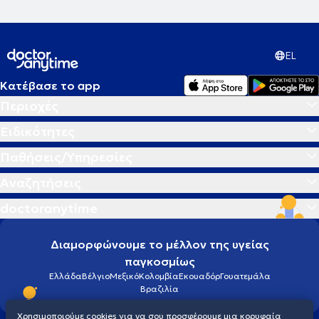
EL
Κατέβασε το app
Περιοχές
Ειδικότητες
Παθήσεις/Υπηρεσίες
Αναζητήσεις
doctoranytime
Διαμορφώνουμε το μέλλον της υγείας
παγκοσμίως
Ελλάδα
Βέλγιο
Μεξικό
Κολομβία
Εκουαδόρ
Γουατεμάλα
Βραζιλία
Χρησιμοποιούμε cookies για να σου προσφέρουμε μια κορυφαία