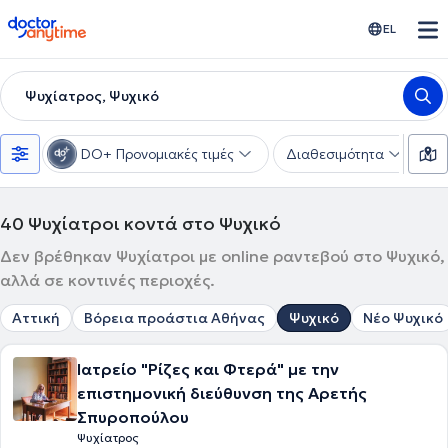
doctoranytime
EL
Ψυχίατρος, Ψυχικό
DO+ Προνομιακές τιμές
Διαθεσιμότητα
Υ
40
Ψυχίατροι κοντά στο Ψυχικό
Δεν βρέθηκαν Ψυχίατροι με online ραντεβού στο Ψυχικό,
αλλά σε κοντινές περιοχές.
Αττική
Βόρεια προάστια Αθήνας
Ψυχικό
Νέο Ψυχικό
Ιατρείο "Ρίζες και Φτερά" με την
επιστημονική διεύθυνση της Αρετής
Σπυροπούλου
Ψυχίατρος