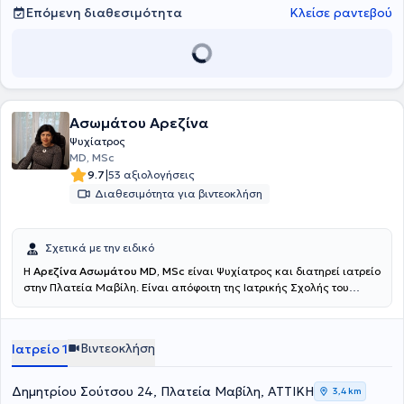
Επόμενη διαθεσιμότητα
Κλείσε ραντεβού
Ασωμάτου Αρεζίνα
Ψυχίατρος
MD, MSc
|
9.7
53 αξιολογήσεις
Διαθεσιμότητα για βιντεοκλήση
Σχετικά με την ειδικό
Η
Αρεζίνα Ασωμάτου MD, MSc
είναι Ψυχίατρος και διατηρεί ιατρείο
στην Πλατεία Μαβίλη. Είναι απόφοιτη της Ιατρικής Σχολής του
Εθνικού και Καποδιστριακού Πανεπιστημίου Αθηνών το 2006 με
βαθμό Λίαν Καλώς. Είναι επίσης κάτοχος μεταπτυχιακού
διπλώματος από το Πανεπιστήμιο Αθηνών με θέμα "Προαγωγή
Βιντεοκλήση
Ιατρείο 1
Ψυχικής Υγείας και Πρόληψη Ψυχιατρικών διαταραχών" και με
βαθμό Άριστα. Ολοκλήρωσε την ειδικότητα της Ψυχιατρικής στο
Νοσοκομείο Νοσημάτων Θώρακος Αθηνών "Η Σωτηρία" το 2016
Δημητρίου Σούτσου 24, Πλατεία Μαβίλη, ΑΤΤΙΚΗ
3,4 km
και στη συνέχεια εργάστηκε ως επικουρική Ψυχίατρος στο Κέντρο