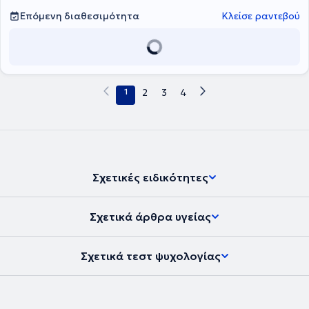
Υγείας Καλλιθέας. Από το 2018 έως το 2025 εργάστηκε στην
Επόμενη διαθεσιμότητα
Κλείσε ραντεβού
Ψυχιατρική Κλινική του Γενικού Νοσοκομείου Αργολίδας -
Νοσηλευτική Μονάδα Άργους, όπου κατείχε θέση Επιμελήτριας Α'.
Έχει αποκτήσει πολύτιμη εμπειρία στη διάγνωση και αντιμετώπιση
όλων των κατηγοριών των ψυχικών διαταραχών, τόσο σε επίπεδο
πρωτοβάθμιας υγείας, όσο και σε επίπεδο ενδονοσοκομειακής
νοσηλείας. Έχει παρακολουθήσει σεμινάρια ψυχαναλυτικής
1
2
3
4
ψυχοθεραπευτικής προσέγγισης. Τέλος, η γιατρός έχει
παρακολουθήσει πληθώρα ψυχιατρικών συνεδρίων και έχει
δημοσιεύσει εργασίες σε ελληνικά και διεθνή συνέδρια και
περιοδικά.
Σχετικές ειδικότητες
Σχετικά άρθρα υγείας
Σχετικά τεστ ψυχολογίας