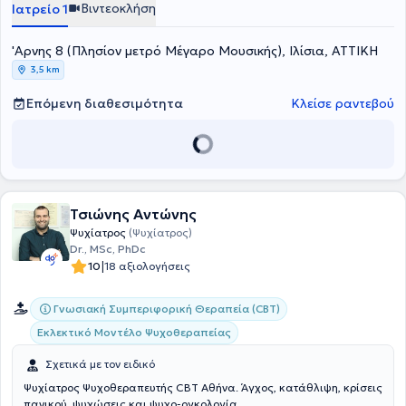
Βιντεοκλήση
Ιατρείο 1
'Αρνης 8 (Πλησίον μετρό Μέγαρο Μουσικής), Ιλίσια, ΑΤΤΙΚΗ
3,5 km
Επόμενη διαθεσιμότητα
Κλείσε ραντεβού
Τσιώνης Αντώνης
Ψυχίατρος
(Ψυχίατρος)
Dr., MSc, PhDc
|
10
18 αξιολογήσεις
Γνωσιακή Συμπεριφορική Θεραπεία (CBT)
Εκλεκτικό Μοντέλο Ψυχοθεραπείας
Σχετικά με τον ειδικό
Ψυχίατρος Ψυχοθεραπευτής CBT Αθήνα. Άγχος, κατάθλιψη, κρίσεις
πανικού, ψυχώσεις και ψυχο-ογκολογία.