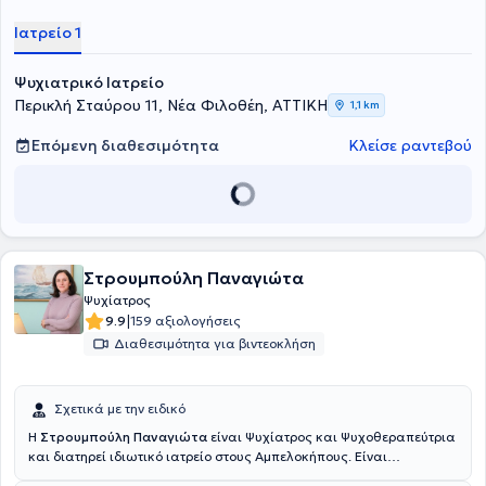
κατ΄οίκον επισκέψεις και αντιμετώπιση περιστατικών όλου του
φάσματος της ψυχιατρικής παθολογίας, πολλά απ΄αυτά με την
Ιατρείο 1
μορφή του οξέως και του επείγοντος. Τέλος, ο γιατρός είναι ειδικός
στην αντιμετώπιση περιστατικών όπως η κατάθλιψη, η άνοια και το
Ψυχιατρικό Ιατρείο
άγχος και είναι μέλος του Ιατρικού Συλλόγου Αθηνών.
Περικλή Σταύρου 11, Νέα Φιλοθέη, ΑΤΤΙΚΗ
1,1 km
Επόμενη διαθεσιμότητα
Κλείσε ραντεβού
Στρουμπούλη Παναγιώτα
Ψυχίατρος
|
9.9
159 αξιολογήσεις
Διαθεσιμότητα για βιντεοκλήση
Σχετικά με την ειδικό
Η
Στρουμπούλη Παναγιώτα
είναι Ψυχίατρος και Ψυχοθεραπεύτρια
και διατηρεί ιδιωτικό ιατρείο στους Αμπελοκήπους. Είναι
πτυχιούχος της Ιατρικής Σχολής Αθηνών και κάτοχος