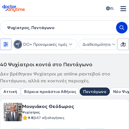
doctoranytime
EL
Ψυχίατρος, Πεντάγωνο
DO+ Προνομιακές τιμές
Διαθεσιμότητα
Υ
40
Ψυχίατροι κοντά στο Πεντάγωνο
Δεν βρέθηκαν Ψυχίατροι με online ραντεβού στο
Πεντάγωνο, αλλά σε κοντινές περιοχές.
Αττική
Βόρεια προάστια Αθήνας
Πεντάγωνο
Νέο Ψυ
Μουγιάκος Θεόδωρος
Ψυχίατρος
|
9.8
437 αξιολογήσεις