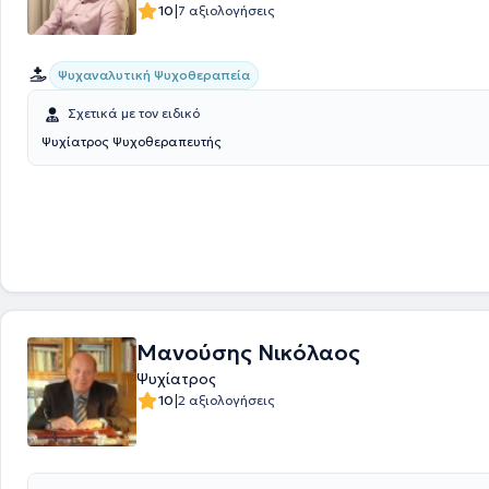
Γενικού Αρχιάτρου και είναι Διευθυντής στην Ψυχιατρική Κλινική του 
|
10
7 αξιολογήσεις
Στρατιωτικού Νοσοκομείου Ειδικών Νοσημάτων.Τέλος, ο ιατρός είναι μέλος της
Ελληνικής Ψυχιατρικής Εταιρείας, ταμίας της Ελληνικής Εταιρείας Κλ
Ψυχοφαρμακολογίας, του Κλάδου Ψυχογηριατρικής της ΕΨΕ, της Εται
Ψυχαναλυτική Ψυχοθεραπεία
Γνωσιακών Ψυχοθεραπειών και της EMDR - Hellas.
Σχετικά με τον ειδικό
Ψυχίατρος Ψυχοθεραπευτής
Μανούσης Νικόλαος
Ψυχίατρος
|
10
2 αξιολογήσεις