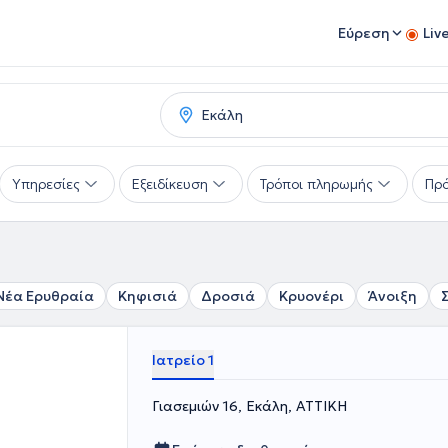
Εύρεση
Liv
Υπηρεσίες
Εξειδίκευση
Τρόποι πληρωμής
Πρό
Νέα Ερυθραία
Κηφισιά
Δροσιά
Κρυονέρι
Άνοιξη
Ιατρείο 1
Γιασεμιών 16, Εκάλη, ΑΤΤΙΚΗ