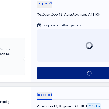
ινητές Μονάδες
Ιατρείο 1
Φειδιππίδου 12, Αμπελόκηποι, ΑΤΤΙΚΗ
Επόμενη διαθεσιμότητα
διατηρεί
χολή του
χιατρική
αβε υποτροφία
ν
τις
Κλείσε ραντεβού
ευνητικό
μη
.
λληνικά και
Ιατρείο 1
ση των Ελλήνων
ατρός
ρωτοκόλλων
Διονύσου 12, Κηφισιά, ΑΤΤΙΚΗ
τον βαθμό του
3,3 km