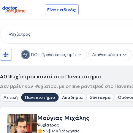
doctoranytime
Είστε ειδικός;
DO+ Προνομιακές τιμές
Διαθεσιμότητα
40
Ψυχίατροι κοντά στο Πανεπιστήμιο
Δεν βρέθηκαν Ψυχίατροι με online ραντεβού στο Πανεπισ
Αττική
Πανεπιστήμιο
Ακαδημία
Σύνταγμα
Ομόνο
Μούγιας Μιχάλης
Ψυχίατρος
|
9.9
112 αξιολογήσεις