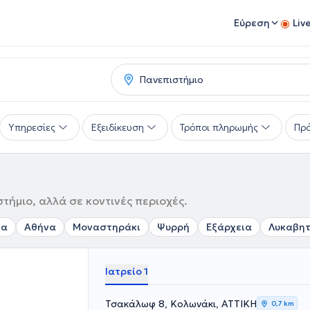
Εύρεση
Liv
Υπηρεσίες
Εξειδίκευση
Τρόποι πληρωμής
Πρό
τήμιο, αλλά σε κοντινές περιοχές.
ια
Αθήνα
Μοναστηράκι
Ψυρρή
Εξάρχεια
Λυκαβη
Ιατρείο 1
Τσακάλωφ 8, Κολωνάκι, ΑΤΤΙΚΗ
0,7 km