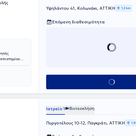
ολής
ρωτοκόλλων
Υψηλάντου 41, Κολωνάκι, ΑΤΤΙΚΗ
τον βαθμό του
1,2 km
414
Επόμενη διαθεσιμότητα
ινικής
ρείας
γητής
νεπιστημίου
γινήτειου
ούχος της
νών και
Κλείσε ραντεβού
ία στο
κή Ψυχολογική
πείας της
ικών εργασιών
 του
Βιντεοκλήση
Ιατρείο 1
Πυργοτέλους 10-12, Παγκράτι, ΑΤΤΙΚΗ
1,8