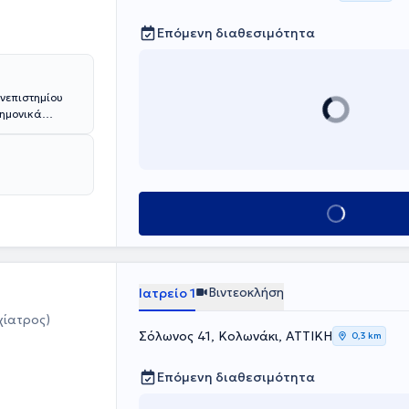
Επόμενη διαθεσιμότητα
νεπιστημίου
τημονικά
έστωρ".
 το αγροτικό
ωτική του
ικευόμενος
Κλείσε ραντεβού
νεργά σε
ιατρικά
έδρια
 και ενίσχυσης
Βιντεοκλήση
Ιατρείο 1
χίατρος)
Σόλωνος 41, Κολωνάκι, ΑΤΤΙΚΗ
0,3 km
Επόμενη διαθεσιμότητα