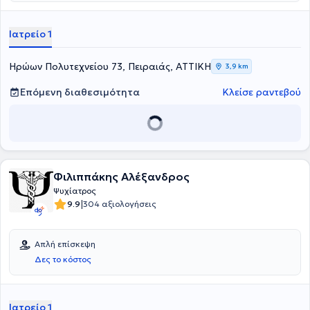
πανικού. Τέλος, κατά τη διάρκεια της επαγγελματικής του πορείας,
εργάστηκε στο Κέντρο Υγείας Νίκαιας, συμμετείχε στο Πρόγραμμα
Συμπεριφορικής Θεραπείας Αγχωδών Διαταραχών του
Ιατρείο 1
Ερευνητικού Πανεπιστημιακού Ινστιτούτου Ψυχικής Υγιεινής (ΕΠΙΨΥ),
αλλά και σε σεμινάρια ψυχοθεραπείας και φαρμακολογίας.
Ηρώων Πολυτεχνείου 73, Πειραιάς, ΑΤΤΙΚΗ
3,9 km
Επόμενη διαθεσιμότητα
Κλείσε ραντεβού
Φιλιππάκης Αλέξανδρος
Ψυχίατρος
|
9.9
304 αξιολογήσεις
Απλή επίσκεψη
Δες το κόστος
Ιατρείο 1