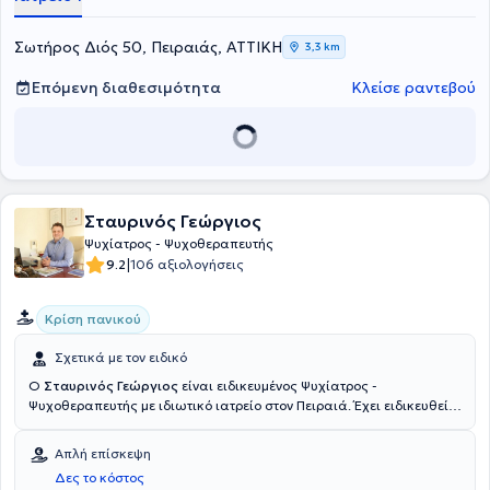
Σωτήρος Διός 50, Πειραιάς, ΑΤΤΙΚΗ
3,3 km
Επόμενη διαθεσιμότητα
Κλείσε ραντεβού
Σταυρινός Γεώργιος
Ψυχίατρος - Ψυχοθεραπευτής
|
9.2
106 αξιολογήσεις
Κρίση πανικού
Σχετικά με τον ειδικό
Ο
Σταυρινός Γεώργιος
είναι ειδικευμένος Ψυχίατρος -
Ψυχοθεραπευτής με ιδιωτικό ιατρείο στον Πειραιά. Έχει ειδικευθεί
στην ψυχιατρική, στη γενική ψυχιατρική ενηλίκων, στην
ψυχογηριατρική, στην ψυχιατρική ουσιοεξαρτήσεων και στην
Απλή επίσκεψη
προληπτική και διασυνδετική ψυχιατρική σε Νοσοκομεία στην
Δες το κόστος
Ελλάδα και στο εξωτερικό. Ο γιατρός παρακολουθεί χρόνιους