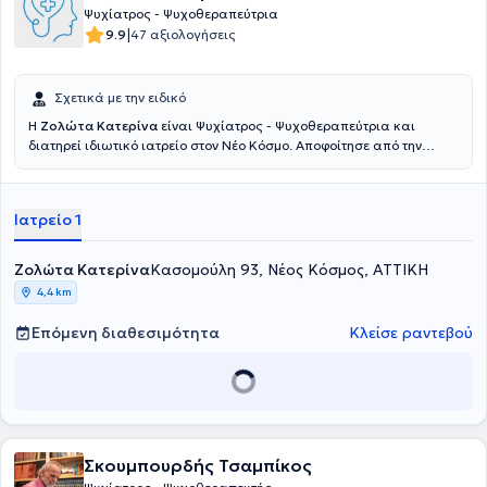
Ψυχίατρος - Ψυχοθεραπεύτρια
|
9.9
47 αξιολογήσεις
Σχετικά με την ειδικό
Η
Ζολώτα Κατερίνα
είναι Ψυχίατρος - Ψυχοθεραπεύτρια και
διατηρεί ιδιωτικό ιατρείο στον Νέο Κόσμο. Αποφοίτησε από την
Ιατρική Σχολή του Εθνικού και Καποδιστριακού Πανεπιστήμιου
Αθηνών λαμβάνοντας υποτροφία σπουδών. Είναι κάτοχος
μεταπτυχιακού (MA) στη Διοίκηση Μονάδων Υγείας. Ειδικεύτηκε
Ιατρείο 1
στην Ψυχιατρική αρχικά στο Κρατικό Θεραπευτήριο - Γενικό
Νοσοκομείο - Κέντρο Υγείας Λέρου και, στη συνέχεια, ολοκλήρωσε
την ειδικότητα στο Ψυχιατρικό Νοσοκομείο Αττικής (ΨΝΑ Δαφνί). Στο
Ζολώτα Κατερίνα
Κασομούλη 93, Νέος Κόσμος, ΑΤΤΙΚΗ
πλαίσιο απόκτησης της ειδικότητας της Ψυχιατρικής, εκπαιδεύτηκε
4,4 km
στην κλινική οξέων περιστατικών στο 5ο Ψυχιατρικό τμήμα
Εισαγωγών του ΨΝΑ, στη διασυνδετική-συμβουλευτική ψυχιατρική
Επόμενη διαθεσιμότητα
Κλείσε ραντεβού
και στην ψυχιατροδικαστική στη Β΄ Ψυχιατρική Κλινική του
Πανεπιστημιακού Γενικού Νοσοκομείου «Αττικόν», στην κοινοτική
ψυχιατρική στο Κέντρο Ψυχικής Υγείας Περιστερίου του ΨΝΑ, στην
παιδοψυχιατρική στο τμήμα Ψυχιατρικής Παιδιού και Εφήβου του
Γενικού Νοσοκομείου Ασκληπιείο Βούλας και στην Νευρολογία στο
401 Γενικό Στρατιωτικό Νοσοκομείο Αθηνών. Ολοκλήρωσε το
τετραετές πρόγραμμα της Εταιρείας Γνωσιακών
Σκουμπουρδής Τσαμπίκος
Συμπεριφοριστικών Σπουδών (ΕΓΣΣ) και πιστοποιήθηκε ως