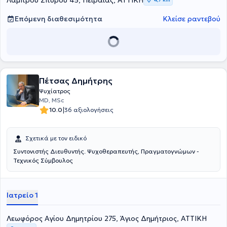
Λάμπρου Σπύρου 45, Πειραιάς, ΑΤΤΙΚΗ
ψυχοσωματικών εκδηλώσεων, διαχείριση πένθους και
ψυχοπιεστικών καταστάσεων), η ομαδική ψυχοθεραπεία και
Επόμενη διαθεσιμότητα
Κλείσε ραντεβού
θεραπεία ενεργειακών επιπέδων. Τέλος, παρέχει
νευροενδοκρινολογική αντιμετώπιση τοξικοεξάρτησης και
ανοσοανεπάρκειας.
Πέτσας Δημήτρης
Ψυχίατρος
MD, MSc
|
10.0
36 αξιολογήσεις
Σχετικά με τον ειδικό
Συντονιστής Διευθυντής. Ψυχοθεραπευτής, Πραγματογνώμων -
Τεχνικός Σύμβουλος
Ιατρείο 1
Λεωφόρος Αγίου Δημητρίου 275, Άγιος Δημήτριος, ΑΤΤΙΚΗ