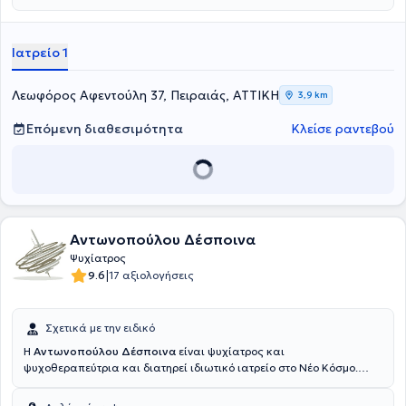
ασθενείς σε Οικοτροφεία, Κέντρο ημέρας, σε πρόγραμμα
μετανοσοκομειακής φροντίδας και κατ' οίκον περίθαλψης ασθενών
με ψυχωσική συνδρομή, ενώ στο ιδιωτικό του ιατρείο παρέχει
Ιατρείο 1
εξειδικευμένες υπηρεσίες και αντιμετωπίζει πλήθος παθήσεων.
Τέλος, ο γιατρός είναι μέλος του Ιατρικού Συλλόγου Πειραιά, του
Βρετανικού Ιατρικού Συλλόγου και της Ελληνικής Ψυχιατρικής
Λεωφόρος Αφεντούλη 37, Πειραιάς, ΑΤΤΙΚΗ
3,9 km
Εταιρείας.
Επόμενη διαθεσιμότητα
Κλείσε ραντεβού
Αντωνοπούλου Δέσποινα
Ψυχίατρος
|
9.6
17 αξιολογήσεις
Σχετικά με την ειδικό
Η
Αντωνοπούλου Δέσποινα
είναι ψυχίατρος και
ψυχοθεραπεύτρια και διατηρεί ιδιωτικό ιατρείο στο Νέο Κόσμο.
Παράλληλα είναι επιστημονική συνεργάτης στο Ειδικό Ιατρείο
Ψυχικής Υγείας Γυναικών στο Αιγινήτειο νοσοκομείο. Αποφοίτησε