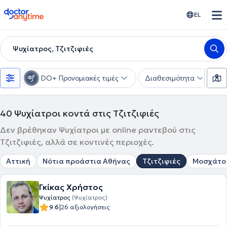
doctoranytime
EL
Ψυχίατρος, Τζιτζιφιές
DO+ Προνομιακές τιμές
Διαθεσιμότητα
Υ
40
Ψυχίατροι κοντά στις Τζιτζιφιές
Δεν βρέθηκαν Ψυχίατροι με online ραντεβού στις
Τζιτζιφιές, αλλά σε κοντινές περιοχές.
Αττική
Νότια προάστια Αθήνας
Τζιτζιφιές
Μοσχάτο
Γκίκας Χρήστος
Ψυχίατρος
(Ψυχίατρος)
|
9.6
26 αξιολογήσεις