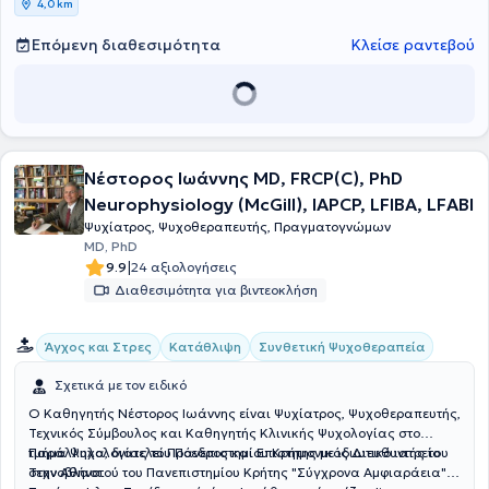
4,0 km
Επόμενη διαθεσιμότητα
Κλείσε ραντεβού
Νέστορος Ιωάννης MD, FRCP(C), PhD
Neurophysiology (McGill), IAPCP, LFIBA, LFABI
Ψυχίατρος, Ψυχοθεραπευτής, Πραγματογνώμων
MD, PhD
|
9.9
24 αξιολογήσεις
Διαθεσιμότητα για βιντεοκλήση
Συνθετική Ψυχοθεραπεία
Άγχος και Στρες
Κατάθλιψη
Σχετικά με τον ειδικό
Ο Καθηγητής Νέστορος Ιωάννης είναι Ψυχίατρος, Ψυχοθεραπευτής,
Τεχνικός Σύμβουλος και Καθηγητής Κλινικής Ψυχολογίας στο
τμήμα Ψυχολογίας του Πανεπιστημίου Κρήτης με ιδιωτικό ιατρείο
Παράλληλα, διατελεί Πρόεδρος και Επιστημονικός Διευθυντής του
στην Αθήνα.
Τεχνοβλαστού του Πανεπιστημίου Κρήτης "Σύγχρονα Αμφιαράεια"