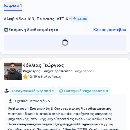
εξειδικευμένα κέντρα για απεξαρτήσεις ουσιών. Αναλαμβάνει
Ιατρείο 1
επίσης περιστατικά αντιμετώπισης νοητικής στέρησης αυτισμού.
Τέλος, ο ιατρός διατελεί επιστημονικός διευθυντής κέντρου ατόμων
με νοητική στέρηση και αυτισμό.
Αλκιβιάδου 169, Πειραιάς, ΑΤΤΙΚΗ
3,5 km
Επόμενη διαθεσιμότητα
Κλείσε ραντεβού
Κόλλιας Γεώργιος
Ψυχίατρος - Ψυχοθεραπευτής
(Ψυχίατρος)
|
10
19 αξιολογήσεις
Οικογενειακή Θεραπεία
Συστημική Ψυχοθεραπεία
Σχετικά με τον ειδικό
Ψυχίατρος - Συστημικός & Οικογενειακός Ψυχοθεραπευτής
Διατηρεί ιδιωτικό ιατρείο στο Κουκάκι παρέχοντας υπηρεσίες
ψυχιατρικής, ατομικής ψυχοθεραπείας ενηλίκων, καθώς και
θεραπείας οικογένειας και ζεύγους, με συστημική προσέγγιση.
Είναι απόφοιτος της Ιατρικής Σχολής του Εθνικού και
Καποδιστριακού Πανεπιστημίου Αθηνών (2015). Κατόπιν επιτυχούς