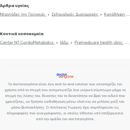
ψυχοθεραπεία
Υπαρξιακή ψυχοθεραπεία
Ηλεκτρονική
Ψυχίατροι στην Αργυρούπολη
Ψυχίατροι στην Πλατεία Μαβίλη
Άρθρα υγείας
συνταγογράφηση
Αϋπνία
Πιστοποιητικά υγείας για εργασία
Ψυχίατροι στον Ευαγγελισμό
Ψυχίατροι στα Ιλίσια
Ψυχίατροι
Νταντάδες της Γειτονιάς
Σεξουαλικές Διαταραχές
Κατάθλιψη
Νταντάδες της Γειτονιάς
Κατάθλιψη
Λακανική ψυχανάλυση
στους Αμπελόκηπους
Ψυχίατροι στα Κάτω Πατήσια
Θεραπεία ζεύγους
Ψυχοθεραπεία Online
Ψυχογενής Βουλιμία -
Σεξουαλικές Διαταραχές
Δίπλωμα Οδήγησης
Άγχος και Στρες
Ψυχογενής Ανορεξία
Αυτισμός
ΔΕΠΥ
Κρίση πανικού
Κρίση πανικού
Ψυχοθεραπεία Online
Διπολική διαταραχή
Κοντινά νοσοκομεία
Σχιζοφρένεια
Ιδεοψυχαναγκαστική διαταραχή
Σχιζοφρένεια
Center NT-CardioMetabolics
Ιάζω
Premedicare health clinic
Premedicare Health Clinic
Bioclab Ιδιωτικά Πολυιατρεία
Το doctoranytime είναι ένα end-to-end solution που υποστηρίζει τον
χρήστη από τη στιγμή που αντιμετωπίζει ένα ιατρικό σύμπτωμα μέχρι τη
στιγμή της λύσης του, δίνοντας του τη δυνατότητα να βρεί τον ειδικό που
χρειάζεται, να ζητήσει καθοδήγηση μέσω chat και να μιλήσει μαζί του
μέσω βιντεοκλήσης. Ο Αττιλακος Γιωργος έχει συμπληρώσει τις
πληροφορίες που αναγράφονται, οι οποίες τίθενται υπό επεξεργασία
από την ομάδα του doctoranytime.