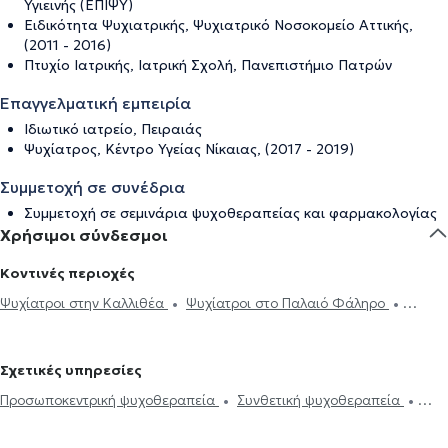
Υγιεινής (ΕΠΙΨΥ)
Ειδικότητα Ψυχιατρικής, Ψυχιατρικό Νοσοκομείο Αττικής,
(2011 - 2016)
Πτυχίο Ιατρικής, Ιατρική Σχολή, Πανεπιστήμιο Πατρών
Επαγγελματική εμπειρία
Ιδιωτικό ιατρείο, Πειραιάς
Ψυχίατρος, Κέντρο Υγείας Νίκαιας, (2017 - 2019)
Συμμετοχή σε συνέδρια
Συμμετοχή σε σεμινάρια ψυχοθεραπείας και φαρμακολογίας
Χρήσιμοι σύνδεσμοι
Κοντινές περιοχές
Ψυχίατροι στην Καλλιθέα
Ψυχίατροι στο Παλαιό Φάληρο
Ψυχίατροι στη Νέα Σμύρνη
Ψυχίατροι στην Αθήνα
Ψυχίατροι
στον Άγιο Δημήτριο
Ψυχίατροι στο Κουκάκι
Ψυχίατροι στον Νέο
Σχετικές υπηρεσίες
Κόσμο
Ψυχίατροι στο Σύνταγμα
Ψυχίατροι στο Περιστέρι
Προσωποκεντρική ψυχοθεραπεία
Συνθετική ψυχοθεραπεία
Ψυχίατροι στην Ηλιούπολη
Ψυχίατροι στην Ομόνοια
Ψυχίατροι
Συστημική ψυχοθεραπεία
Τριχοτιλλομανία
Ψυχοδυναμική
στο Κολωνάκι
Ψυχίατροι στο Παγκράτι
Ψυχίατροι στον Βύρωνα