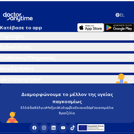
EL
Κατέβασε το app
Περιοχές
Ειδικότητες
Παθήσεις/Υπηρεσίες
Αναζητήσεις
doctoranytime
Διαμορφώνουμε το μέλλον της υγείας
παγκοσμίως
Ελλάδα
Βέλγιο
Μεξικό
Κολομβία
Εκουαδόρ
Γουατεμάλα
Βραζιλία