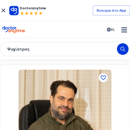
Doctoranytime
Άνοιγμα στο App
doctoranytime
EL
Ψυχίατρος