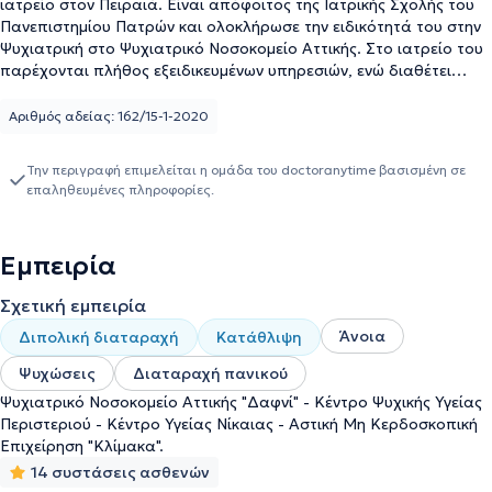
ιατρείο στον Πειραιά. Είναι απόφοιτος της Ιατρικής Σχολής του
Πανεπιστημίου Πατρών και ολοκλήρωσε την ειδικότητά του στην
Ψυχιατρική στο Ψυχιατρικό Νοσοκομείο Αττικής. Στο ιατρείο του
παρέχονται πλήθος εξειδικευμένων υπηρεσιών, ενώ διαθέτει
ιδιαίτερη εμπειρία στην άνοια, στις ψυχώσεις και στη διαταραχή
πανικού. Τέλος, κατά τη διάρκεια της επαγγελματικής του
Αριθμός αδείας: 162/15-1-2020
πορείας, εργάστηκε στο Κέντρο Υγείας Νίκαιας, συμμετείχε στο
Πρόγραμμα Συμπεριφορικής Θεραπείας Αγχωδών Διαταραχών
Την περιγραφή επιμελείται η ομάδα του doctoranytime βασισμένη σε
του Ερευνητικού Πανεπιστημιακού Ινστιτούτου Ψυχικής Υγιεινής
επαληθευμένες πληροφορίες.
(ΕΠΙΨΥ), αλλά και σε σεμινάρια ψυχοθεραπείας και
φαρμακολογίας.
Εμπειρία
Σχετική εμπειρία
Άνοια
Διπολική διαταραχή
Κατάθλιψη
Ψυχώσεις
Διαταραχή πανικού
Ψυχιατρικό Νοσοκομείο Αττικής "Δαφνί" - Κέντρο Ψυχικής Υγείας
Περιστεριού - Κέντρο Υγείας Νίκαιας - Αστική Μη Κερδοσκοπική
Επιχείρηση "Κλίμακα".
14 συστάσεις ασθενών