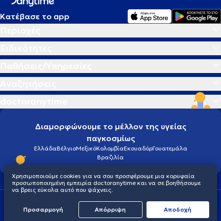
Κατέβασε το app
Περιοχές
Ειδικότητες
Παθήσεις/Υπηρεσίες
Αναζητήσεις
doctoranytime
Διαμορφώνουμε το μέλλον της υγείας
παγκοσμίως
Ελλάδα
Βέλγιο
Μεξικό
Κολομβία
Εκουαδόρ
Γουατεμάλα
Βραζιλία
Χρησιμοποιούμε cookies για να σου προσφέρουμε μια κορυφαία
προσωποποιημένη εμπειρία doctoranytime και να σε βοηθήσουμε
να βρεις εύκολα αυτό που ψάχνεις.
Οροι χρήσης
Cookies
Πολιτική προστασίας προσωπικού απορρήτου
Προσαρμογή
Απόρριψη
Aποδοχή
© 2026 doctoranytime