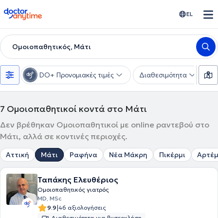
doctoranytime
EL
Ομοιοπαθητικός, Μάτι
DO+ Προνομιακές τιμές
Διαθεσιμότητα
Υ
7
Ομοιοπαθητικοί κοντά στο Μάτι
Δεν βρέθηκαν Ομοιοπαθητικοί με online ραντεβού στο
Μάτι, αλλά σε κοντινές περιοχές.
Αττική
Μάτι
Ραφήνα
Νέα Μάκρη
Πικέρμι
Αρτέμ
Ταπάκης Ελευθέριος
Ομοιοπαθητικός γιατρός
MD, MSc
|
9.9
46 αξιολογήσεις
Διαθεσιμότητα για βιντεοκλήση