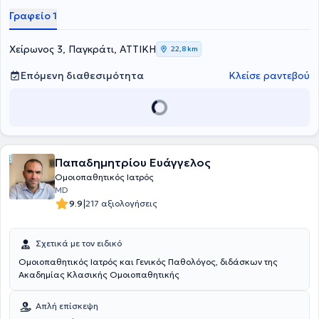
Στο ιδιωτικό της ιατρείο αντιμετωπίζει παθήσεις,όπως αλλεργικές
Γραφείο 1
παθήσεις, δυσκοιλιότητα, δυσμηνόροια, πολυκυστικές ωοθήκες,
πονοκέφαλος, προβλήματα περιόδου, σπαστική κολίτιδα και
ψωρίαση.
Χείρωνος 3, Παγκράτι, ΑΤΤΙΚΗ
22,8 km
Επόμενη διαθεσιμότητα
Κλείσε ραντεβού
Παπαδημητρίου Ευάγγελος
Ομοιοπαθητικός Ιατρός
MD
|
9.9
217 αξιολογήσεις
Σχετικά με τον ειδικό
Ομοιοπαθητικός Ιατρός και Γενικός Παθολόγος, διδάσκων της
Ακαδημίας Κλασικής Ομοιοπαθητικής
Απλή επίσκεψη