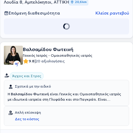
Λουδία 8, Αμπελόκηποι, ΑΤΤΙΚΗ
20,6 km
Επόμενη διαθεσιμότητα
Κλείσε ραντεβού
Βαλσαμίδου Φωτεινή
Γενικός Ιατρός - Ομοιοπαθητικός ιατρός
|
9.8
20 αξιολογήσεις
Άγχος και Στρες
Σχετικά με την ειδικό
Η
Βαλσαμίδου Φωτεινή
είναι Γενικός και Ομοιοπαθητικός ιατρός
με ιδιωτικά ιατρεία στη Γλυφάδα και στο Παγκράτι. Είναι
πτυχιούχος της Ιατρικής Σχολής του Εθνικού και Καποδιστριακού
Πανεπιστημίου Αθηνών και είναι διπλωματούχος της Διεθνούς
Απλή επίσκεψη
Ακαδημίας Ομοιοπαθητικής. Έχει ειδικευτεί στη γενική ιατρική στο
Δες το κόστος
Γενικό Νοσοκομείο Αθηνών "Κοργιαλένειο - Μπενάκειο" και στο
Κέντρο Υγείας Μαρκόπουλου. Η γιατρός προσφέρει εξατομικευμένη
αντιμετώπιση κάθε περίπτωσης με την κλασσική ομοιοπαθητική.