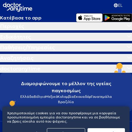
EL
Κατέβασε το app
Περιοχές
Ειδικότητες
Παθήσεις/Υπηρεσίες
Αναζητήσεις
doctoranytime
Διαμορφώνουμε το μέλλον της υγείας
παγκοσμίως
Ελλάδα
Βέλγιο
Μεξικό
Κολομβία
Εκουαδόρ
Γουατεμάλα
Βραζιλία
Χρησιμοποιούμε cookies για να σου προσφέρουμε μια κορυφαία
προσωποποιημένη εμπειρία doctoranytime και να σε βοηθήσουμε
να βρεις εύκολα αυτό που ψάχνεις.
Οροι χρήσης
Cookies
Πολιτική προστασίας προσωπικού απορρήτου