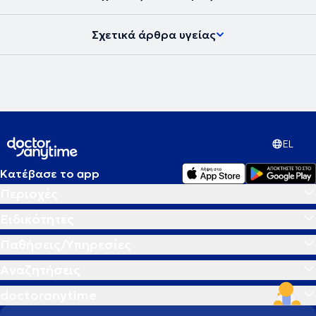
υγείας και να μπορεί να ανταπεξέλθει στις δυσκολίες της ζωής του
προσφέροντας το καλύτερο στους άλλους. Στην εποχή μας, στην
Σχετικά άρθρα υγείας
ιατρική εντείνεται όλο και περισσότερο η προσπάθεια για
προσωπική προσέγγιση των ασθενών τόσο στη διάγνωση όσο και
στις θεραπευτικές αγωγές. Το κλειδί για την αντιμετώπιση κάθε
προβλήματος δεν βρίσκεται έξω αλλά μέσα στον άνθρωπο.
Σύγχρονη Ομοιοπαθητική, από την Ιπποκρατική παράδοση στην
Ιατρική του μέλλοντος η θεραπεία στα μέτρα του Ανθρώπου.
EL
Κατέβασε το app
Περιοχές
Ειδικότητες
Παθήσεις/Υπηρεσίες
Αναζητήσεις
doctoranytime