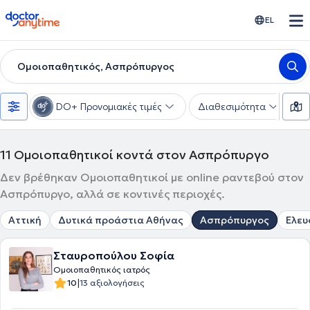
doctoranytime
EL
Ομοιοπαθητικός, Ασπρόπυργος
DO+ Προνομιακές τιμές
Διαθεσιμότητα
Υ
11
Ομοιοπαθητικοί κοντά στον Ασπρόπυργο
Δεν βρέθηκαν Ομοιοπαθητικοί με online ραντεβού στον
Ασπρόπυργο, αλλά σε κοντινές περιοχές.
Αττική
Δυτικά προάστια Αθήνας
Ασπρόπυργος
Ελευ
Σταυροπούλου Σοφία
Ομοιοπαθητικός ιατρός
|
10
13 αξιολογήσεις