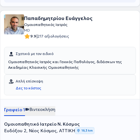
ανθρώπους που θα μας συμβουλευτούν για το ίδιο πρόβλημα,
ενδέχεται να χορηγηθεί διαφορετικό ομοιοπαθητικό φάρμακο,
λαμβάνοντας υπόψη τον ιδιαίτερο τρόπο που πάσχει από καθένας.
Παπαδημητρίου Ευάγγελος
Απευθύνεται σε ασθενείς κάθε ηλικίας, από τη βρεφική ηλικία
μέχρι τους υπερήλικες, καθώς και σε άτομα που βρίσκονται σε
Ομοιοπαθητικός Ιατρός
ειδικές καταστάσεις, όπως εγκυμοσύνη, λοχεία ή μετεγχειρητικές
MD
καταστάσεις. Τα ομοιοπαθητικά φάρμακα μπορούν να βοηθήσουν
|
9.9
217 αξιολογήσεις
σε πολλές νοσολογικές καταστάσεις, σε όλα τα συστήματα του
οργανισμού είτε πρόκειται για ασθένειες σωματικές είτε ψυχικές.
Σχετικά με τον ειδικό
Ομοιοπαθητικός Ιατρός και Γενικός Παθολόγος, διδάσκων της
Ακαδημίας Κλασικής Ομοιοπαθητικής
Απλή επίσκεψη
Δες το κόστος
Βιντεοκλήση
Γραφείο 1
Ομοιοπαθητικό Ιατρείο Ν. Κόσμος
Ευδόξου 2, Νέος Κόσμος, ΑΤΤΙΚΗ
16,3 km