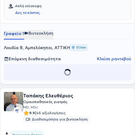
Απλή επίσκεψη
Δες το κόστος
Βιντεοκλήση
Γραφείο 1
Λουδία 8, Αμπελόκηποι, ΑΤΤΙΚΗ
17,1 km
Επόμενη διαθεσιμότητα
Κλείσε ραντεβού
Ταπάκης Ελευθέριος
Ομοιοπαθητικός γιατρός
MD, MSc
|
9.9
46 αξιολογήσεις
Διαθεσιμότητα για βιντεοκλήση
Άγχος και Στρες