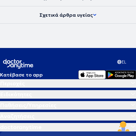
υγείας και να μπορεί να ανταπεξέλθει στις δυσκολίες της ζωής του
προσφέροντας το καλύτερο στους άλλους. Στην εποχή μας, στην
Σχετικά άρθρα υγείας
ιατρική εντείνεται όλο και περισσότερο η προσπάθεια για
προσωπική προσέγγιση των ασθενών τόσο στη διάγνωση όσο και
στις θεραπευτικές αγωγές. Το κλειδί για την αντιμετώπιση κάθε
προβλήματος δεν βρίσκεται έξω αλλά μέσα στον άνθρωπο.
Σύγχρονη Ομοιοπαθητική, από την Ιπποκρατική παράδοση στην
Ιατρική του μέλλοντος η θεραπεία στα μέτρα του Ανθρώπου.
EL
Κατέβασε το app
Περιοχές
Ειδικότητες
Παθήσεις/Υπηρεσίες
Αναζητήσεις
doctoranytime