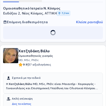
Ομοιοπαθητικό Ιατρείο Ν. Κόσμος
Ευδόξου 2, Νέος Κόσμος, ΑΤΤΙΚΗ
7,2 km
Επόμενη διαθεσιμότητα
Κλείσε ραντεβού
Χατζηδάκη Βάλυ
Ομοιοπαθητικός γιατρός
MD, MSc, PhDc
|
9.9
37 αξιολογήσεις
Σχετικά με την ειδικό
Η
Χατζηδάκη Βάλυ
MD, MSc, PhDc είναι Μαιευτήρ - Χειρουργός -
Γυναικολόγος και Επιστημονική Υπεύθυνη του Ολιστικού Κέντρου
Μαιευτικής - Γυναικολογίας - Αντιγήρανσης "ΑΝΘIASIS - heal to
bloom". Είναι μέλος της Ομοιοπαθητικής Ακαδημίας, ιατρικής,
Απλή επίσκεψη
επιστημονικής, μη κερδοσκοπικής εταιρείας, με στόχο την ιατρική
Δες το κόστος
εκπαίδευση στην Κλασική Μιασματική Ιδιοσυγκρασιακή