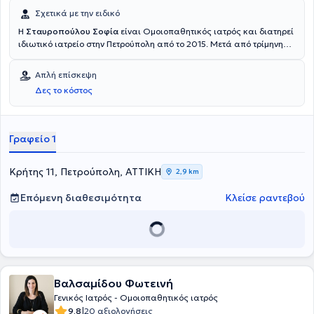
Σχετικά με την ειδικό
Η
Σταυροπούλου Σοφία
είναι Ομοιοπαθητικός ιατρός και διατηρεί
ιδιωτικό ιατρείο στην Πετρούπολη από το 2015. Μετά από τρίμηνη
εκπαίδευση στο παθολογικό, καρδιολογικό και χειρουργικό τμήμα
το Γενικού Νοσοκομείου Κομοτηνής, υπηρέτησε ως αγροτικός ιατρός
Απλή επίσκεψη
στο κέντρο υγείας Σαπών, περιφερειακά ιατρεία Γρατινής και
Δες το κόστος
Οργάνης. Έχει ειδικευθεί για δύο έτη στην Παθολογία στο Γενικό
Νοσοκομείο Κωνσταντοπούλειο, Νέας Ιωνίας και για τέσσερα έτη
ειδικεύτηκε στην Καρδιολογία στο Γενικό Νοσοκομείο Αθηνών
Κοργιαλένειο - Μπενάκειο Ελληνικός Ερυθρός Σταυρός.
Γραφείο 1
Ολοκλήρωσε επιτυχώς τον κύκλο σπουδών και έλαβε το δίπλωμα
της Διεθνούς Ακαδημίας Κλασσικής Ομοιοπαθητικής και
ακολούθως το μεταπτυχιακό επιμορφωτικό πρόγραμμα.
Κρήτης 11, Πετρούπολη, ΑΤΤΙΚΗ
2,9 km
Επόμενη διαθεσιμότητα
Κλείσε ραντεβού
Βαλσαμίδου Φωτεινή
Γενικός Ιατρός - Ομοιοπαθητικός ιατρός
|
9.8
20 αξιολογήσεις