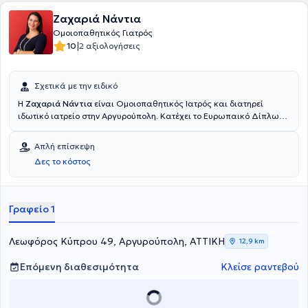
Ζαχαριά Νάντια
Ομοιοπαθητικός Γιατρός
|
10
2 αξιολογήσεις
Σχετικά με την ειδικό
Η
Ζαχαριά Νάντια
είναι Ομοιοπαθητικός Ιατρός και διατηρεί
ιδωτικό ιατρείο στην Αργυρούπολη. Κατέχει το Ευρωπαικό Δίπλωμα
Ομοιοπαθητικής, ενώ παράλληλα είναι απόφοιτος της
Οδοντιατρικής Σχολής του Εθνικού και Καποδιστριακού
Απλή επίσκεψη
Πανεπιστημίου Αθηνών. Είναι μέλος της Παγκόσμιας
Δες το κόστος
Ομοιοπαθητικής Ιατρικής Εταιρείας, της Ευρωπαϊκής Επιτροπής
για την Ομοιοπαθητική και του Οδοντιατρικού Συλλόγου Αθηνών.
Στο ιατρείο της παρέχει υπηρεσίες που στόχο έχουν την αναβάθμιση
της ποιότητας και των συνθηκών ζωής.
Γραφείο 1
Λεωφόρος Κύπρου 49, Αργυρούπολη, ΑΤΤΙΚΗ
12,9 km
Επόμενη διαθεσιμότητα
Κλείσε ραντεβού