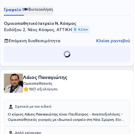
Βιντεοκλήση
Γραφείο 1
Ομοιοπαθητικό Ιατρείο Ν. Κόσμος
Ευδόξου 2, Νέος Κόσμος, ΑΤΤΙΚΗ
9,5 km
Επόμενη διαθεσιμότητα
Κλείσε ραντεβού
Λάιος Παναγιώτης
Ομοιοπαθητικός
|
10
1 αξιολόγηση
Σχετικά με τον ειδικό
Ο κύριος
Λάιος Παναγιώτης
είναι Παιδίατρος - Αναπτυξιολόγος -
Ομοιοπαθητικός γιατρός με ιδιωτικό ιατρείο στη Νέα Σμύρνη. Είναι
πτυχιούχος της Ιατρικής Σχολής του Δημοκριτείου Πανεπιστημίου
Θράκης και υπ. Διδάκτωρ της Ιατρικής Σχολής του Πανεπιστημίου
Απλή επίσκεψη