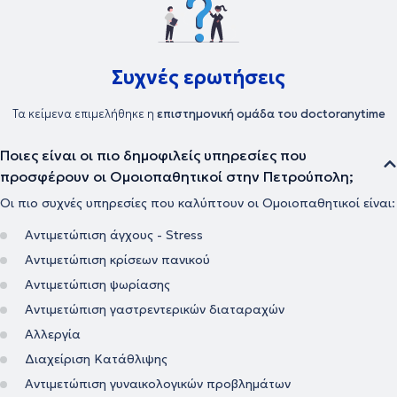
Είναι απλά η ενίσχυση του οργανισμού, με φυσικό τρόπο και χωρίς
παρενέργειες, ώστε ο άνθρωπος να βρίσκεται σε καλή κατάσταση
υγείας και να μπορεί να ανταπεξέλθει στις δυσκολίες της ζωής του
προσφέροντας το καλύτερο στους άλλους. Στην εποχή μας, στην
ιατρική εντείνεται όλο και περισσότερο η προσπάθεια για
Συχνές ερωτήσεις
προσωπική προσέγγιση των ασθενών τόσο στη διάγνωση όσο και
στις θεραπευτικές αγωγές. Το κλειδί για την αντιμετώπιση κάθε
Τα κείμενα επιμελήθηκε η
επιστημονική ομάδα του doctoranytime
προβλήματος δεν βρίσκεται έξω αλλά μέσα στον άνθρωπο.
Σύγχρονη Ομοιοπαθητική, από την Ιπποκρατική παράδοση στην
Ιατρική του μέλλοντος η θεραπεία στα μέτρα του Ανθρώπου.
Ποιες είναι οι πιο δημοφιλείς υπηρεσίες που
προσφέρουν οι Ομοιοπαθητικοί στην Πετρούπολη;
Οι πιο συχνές υπηρεσίες που καλύπτουν οι Ομοιοπαθητικοί είναι:
Αντιμετώπιση άγχους - Stress
Αντιμετώπιση κρίσεων πανικού
Αντιμετώπιση ψωρίασης
Αντιμετώπιση γαστρεντερικών διαταραχών
Αλλεργία
Διαχείριση Κατάθλιψης
Αντιμετώπιση γυναικολογικών προβλημάτων