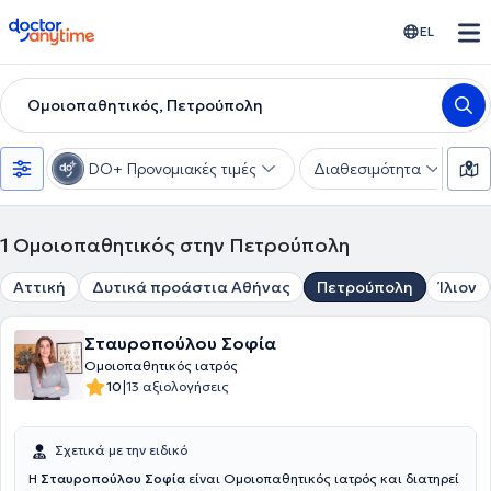
doctoranytime
EL
Ομοιοπαθητικός, Πετρούπολη
DO+ Προνομιακές τιμές
Διαθεσιμότητα
Υ
1
Ομοιοπαθητικός στην Πετρούπολη
Αττική
Δυτικά προάστια Αθήνας
Πετρούπολη
Ίλιον
Σταυροπούλου Σοφία
Ομοιοπαθητικός ιατρός
|
10
13 αξιολογήσεις
Σχετικά με την ειδικό
Η
Σταυροπούλου Σοφία
είναι Ομοιοπαθητικός ιατρός και διατηρεί