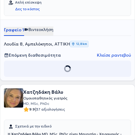
Απλή επίσκεψη
Δες το κόστος
Βιντεοκλήση
Γραφείο 1
Λουδία 8, Αμπελόκηποι, ΑΤΤΙΚΗ
12,8 km
Επόμενη διαθεσιμότητα
Κλείσε ραντεβού
Χατζηδάκη Βάλυ
Ομοιοπαθητικός γιατρός
MD, MSc, PhDc
|
9.9
37 αξιολογήσεις
Σχετικά με την ειδικό
Η
Χατζηδάκη Βάλυ
MD, MSc, PhDc είναι Μαιευτήρ - Χειρουργός -