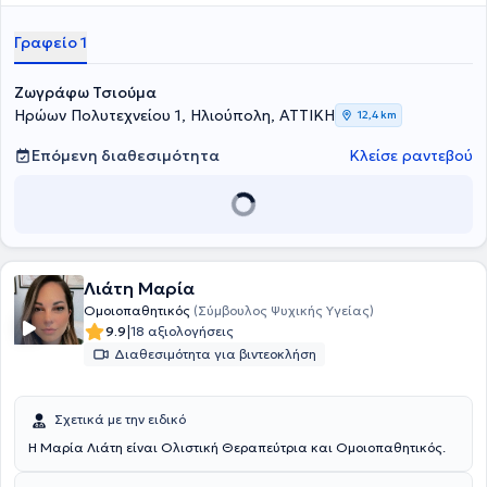
και, στη συνέχεια, ξεκίνησε την εκπαίδευσή της στη Δερματολογία,
αποκτώντας το 2011 τον τίτλο της ειδικότητας Δερματολογίας -
Γραφείο 1
Αφροδισιολογίας από το Νοσοκομείο Αφροδίσιων και Δερματικών
Νόσων Αθηνών "Ανδρέας Συγγρός" του Εθνικού & Καποδιστριακού
Ζωγράφω Τσιούμα
Πανεπιστημίου Αθηνών. Τέλος, έχει παρακολουθήσει το πρόγραμμα
εκπαίδευσης στην Κλασική Ομοιοπαθητική και έχει λάβει, κατόπιν
Ηρώων Πολυτεχνείου 1, Ηλιούπολη, ΑΤΤΙΚΗ
12,4 km
εξετάσεων, το αντίστοιχο δίπλωμα της Ελληνικής Εταιρείας
Ομοιοπαθητικής Ιατρικής.
Επόμενη διαθεσιμότητα
Κλείσε ραντεβού
Λιάτη Μαρία
Ομοιοπαθητικός
(Σύμβουλος Ψυχικής Υγείας)
|
9.9
18 αξιολογήσεις
Διαθεσιμότητα για βιντεοκλήση
Σχετικά με την ειδικό
Η Μαρία Λιάτη είναι Ολιστική Θεραπεύτρια και Ομοιοπαθητικός.