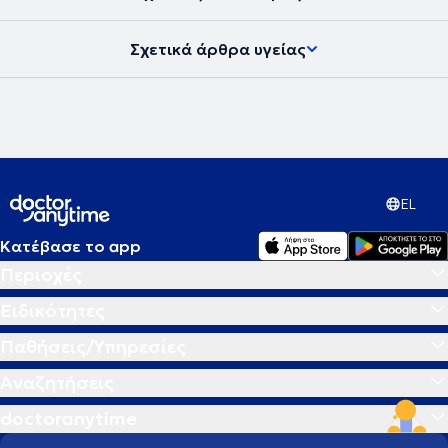
υγείας και να μπορεί να ανταπεξέλθει στις δυσκολίες της ζωής του
προσφέροντας το καλύτερο στους άλλους. Στην εποχή μας, στην
Σχετικά άρθρα υγείας
ιατρική εντείνεται όλο και περισσότερο η προσπάθεια για
προσωπική προσέγγιση των ασθενών τόσο στη διάγνωση όσο και
στις θεραπευτικές αγωγές. Το κλειδί για την αντιμετώπιση κάθε
προβλήματος δεν βρίσκεται έξω αλλά μέσα στον άνθρωπο.
Σύγχρονη Ομοιοπαθητική, από την Ιπποκρατική παράδοση στην
Ιατρική του μέλλοντος η θεραπεία στα μέτρα του Ανθρώπου.
EL
Κατέβασε το app
Περιοχές
Ειδικότητες
Παθήσεις/Υπηρεσίες
Αναζητήσεις
doctoranytime