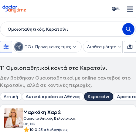
doctoranytime
EL
Ομοιοπαθητικός, Κερατσίνι
DO+ Προνομιακές τιμές
Διαθεσιμότητα
Υ
11
Ομοιοπαθητικοί κοντά στο Κερατσίνι
Δεν βρέθηκαν Ομοιοπαθητικοί με online ραντεβού στο
Κερατσίνι, αλλά σε κοντινές περιοχές.
Αττική
Δυτικά προάστια Αθήνας
Κερατσίνι
Δραπετ
Μαρκάκη Χαρά
Ομοιοπαθητικός Βελονίστρια
Dr., ND
|
10.0
25 αξιολογήσεις