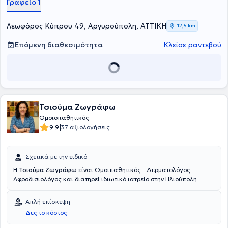
Γραφείο 1
Λεωφόρος Κύπρου 49, Αργυρούπολη, ΑΤΤΙΚΗ
12,5 km
Επόμενη διαθεσιμότητα
Κλείσε ραντεβού
Τσιούμα Ζωγράφω
Ομοιοπαθητικός
|
9.9
37 αξιολογήσεις
Σχετικά με την ειδικό
Η
Τσιούμα Ζωγράφω
είναι Ομοιπαθητικός - Δερματολόγος -
Αφροδισιολόγος και διατηρεί ιδιωτικό ιατρείο στην Ηλιούπολη.
Μετά από τρίμηνη εκπαίδευση στο Παθολογικό, Χειρουργικό και
Καρδιολογικό τμήμα του Γενικού Νοσοκομείου Βέροιας, υπηρέτησε
Απλή επίσκεψη
ως Αγροτικός Ιατρός στο Κέντρο Υγείας Αλεξάνδρειας Ημαθίας και
Δες το κόστος
αργότερα στο Κέντρο Υγείας Λιδωρικίου. Έχει ειδικευτεί για ένα
έτος στην Παθολογία στο Γενικό Νοσοκομείο "Ασκληπιείον" Βούλας