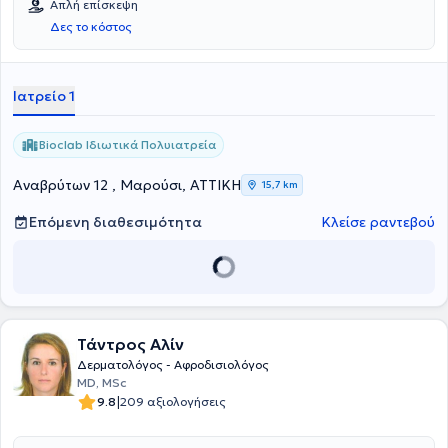
Απλή επίσκεψη
ειδικεύτηκε στο Γενικό Αντικαρκινικό - Ογκολογικό Νοσοκομείο
Δες το κόστος
Αθηνών «Άγιος Σάββας» και στο Νοσοκομείο «Ανδρέας Συγγρός».
Διαθέτει πολυετή κλινική καθώς και ερευνητική εμπειρία
αποτελούμενη από πλήθος συνεδρίων και δημοσιεύσεων.
Ιατρείο 1
Bioclab Ιδιωτικά Πολυιατρεία
Αναβρύτων 12 , Μαρούσι, ΑΤΤΙΚΗ
15,7 km
Επόμενη διαθεσιμότητα
Κλείσε ραντεβού
Τάντρος Αλίν
Δερματολόγος - Αφροδισιολόγος
MD, MSc
|
9.8
209 αξιολογήσεις