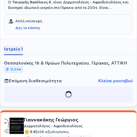
Ο
Τσιγκρής Βασίλειος Κ.
είναι Δερματολόγος - Αφροδισιολόγος και
διατηρεί ιδιωτικό ιατρείο στο Γέρακα από το 2004. Είναι
πτυχιούχος της Ιατρικής Σχολής του Εθνικού και Καποδιστριακού
Πανεπιστημίου Αθηνών και ειδικεύτηκε στη Δερματολογία -
Απλή επίσκεψη
Αφροδισιολογία στο Πανεπιστημιακό Γενικό Νοσοκομείο Πατρών.
Δες το κόστος
Διαθέτει ιδιαίτερη εμπειρία στην κλινική δερματολογία, στα
κονδυλώματα και στις εφαρμογές laser. Τέλος, ο γιατρός είναι
μέλος του Ιατρικού Συλλόγου Αθηνών και της Ελληνικής
Δερματολογικής και Αφροδισιολογικής Εταιρείας.
Ιατρείο 1
Θεσσαλονίκης 16 & Ηρώων Πολυτεχνείου, Γέρακας, ΑΤΤΙΚΗ
12,2 km
Επόμενη διαθεσιμότητα
Κλείσε ραντεβού
Γιαννακάκης Γεώργιος
Δερματολόγος - Αφροδισιολόγος
|
9.8
458 αξιολογήσεις