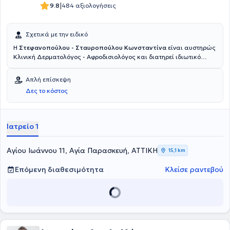
|
9.8
484 αξιολογήσεις
Σχετικά με την ειδικό
Η
Στεφανοπούλου - Σταυροπούλου Κωνσταντίνα
είναι αυστηρώς
Κλινική Δερματολόγος - Αφροδισιολόγος και διατηρεί ιδιωτικό
ιατρείο στην Αγία Παρασκευή. Η ιατρός έχει ιδιαίτερη εμπειρία στη
μολυσματική τέρμινθο, στα οξυτενή κονδυλώματα και στα
Απλή επίσκεψη
Σεξουαλικώς Μεταδιδόμενα Νοσήματα και ασχολείται με
Δες το κόστος
υπηρεσίες που άπτονται της κλινικής δερματολογίας και της
αφροδισιολογίας. (ΔΙΑΓΝΩΣΗ -ΑΝΤΙΜΕΤΩΠΙΣΗ)
Ιατρείο 1
Αγίου Ιωάννου 11, Αγία Παρασκευή, ΑΤΤΙΚΗ
15,1 km
Επόμενη διαθεσιμότητα
Κλείσε ραντεβού