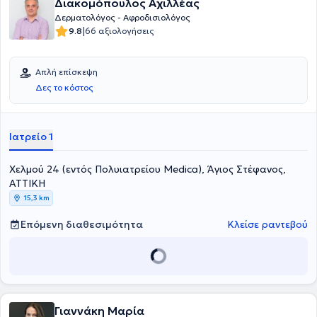
Διακομόπουλος Αχιλλέας
Δερματολόγος - Αφροδισιολόγος
|
9.8
66 αξιολογήσεις
Απλή επίσκεψη
Δες το κόστος
Ιατρείο 1
Χελμού 24 (εντός Πολυιατρείου Medica), Άγιος Στέφανος,
ΑΤΤΙΚΗ
15,3 km
Επόμενη διαθεσιμότητα
Κλείσε ραντεβού
Γιαννάκη Μαρία