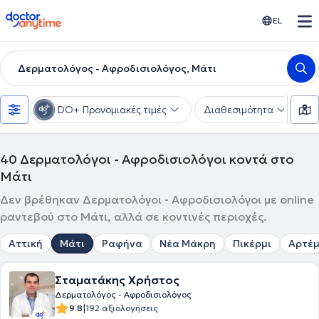
doctoranytime
EL
Δερματολόγος - Αφροδισιολόγος, Μάτι
DO+ Προνομιακές τιμές
Διαθεσιμότητα
Υ
40
Δερματολόγοι - Αφροδισιολόγοι κοντά στο
Μάτι
Δεν βρέθηκαν Δερματολόγοι - Αφροδισιολόγοι με online
ραντεβού στο Μάτι, αλλά σε κοντινές περιοχές.
Αττική
Μάτι
Ραφήνα
Νέα Μάκρη
Πικέρμι
Αρτέμ
Σταματάκης Χρήστος
Δερματολόγος - Αφροδισιολόγος
|
9.8
192 αξιολογήσεις