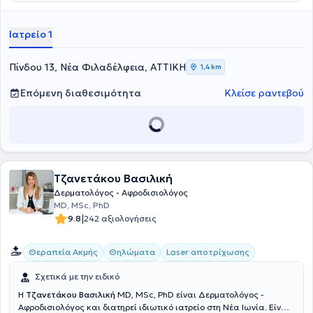
διατελέσει Συνεργάτης του Νοσοκομείου Δερματικών και
Αφροδίσιων Νόσων Αθηνών "Ανδρέας Συγγρός". Στο ιδιωτικό του
ιατρείο εφαρμόζονται όλες οι τεχνικές της κλινικής και αισθητικής
Ιατρείο 1
δερματολογίας για την αντιμετώπιση της τριχόπτωσης, των
σεξουαλικώς μεταδιδόμενων νοσημάτων, για περιστατικά
παιδοδερματολογίας και για την αφαίρεση σπίλων, αλλά
Πίνδου 13, Νέα Φιλαδέλφεια, ΑΤΤΙΚΗ
1,4 km
αναλαμβάνει και αποτριχώσεις, θεραπείες laser και παθήσεων
ονύχων.
Επόμενη διαθεσιμότητα
Κλείσε ραντεβού
Τζανετάκου Βασιλική
Δερματολόγος - Αφροδισιολόγος
MD, MSc, PhD
|
9.8
242 αξιολογήσεις
Θεραπεία Ακμής
Θηλώματα
Laser αποτρίχωσης
Σχετικά με την ειδικό
H
Τζανετάκου Βασιλική
MD, MSc, PhD είναι Δερματολόγος -
Αφροδισιολόγος και διατηρεί ιδιωτικό ιατρείο στη Νέα Ιωνία. Είναι