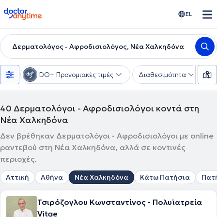
doctoranytime
EL
Δερματολόγος - Αφροδισιολόγος, Νέα Χαλκηδόνα
DO+ Προνομιακές τιμές
Διαθεσιμότητα
Υ
40
Δερματολόγοι - Αφροδισιολόγοι κοντά στη
Νέα Χαλκηδόνα
Δεν βρέθηκαν Δερματολόγοι - Αφροδισιολόγοι με online
ραντεβού στη Νέα Χαλκηδόνα, αλλά σε κοντινές
περιοχές.
Αττική
Αθήνα
Νέα Χαλκηδόνα
Κάτω Πατήσια
Πατ
Τσιρόζογλου Κωνσταντίνος - Πολυϊατρεία
Vitae