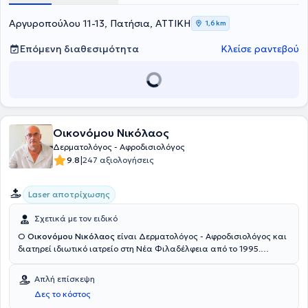
Δερματολογικής Εταιρείας.
Αργυροπούλου 11-13, Πατήσια, ΑΤΤΙΚΗ
1,6 km
Επόμενη διαθεσιμότητα
Κλείσε ραντεβού
Οικονόμου Νικόλαος
Δερματολόγος - Αφροδισιολόγος
|
9.8
247 αξιολογήσεις
Laser αποτρίχωσης
Σχετικά με τον ειδικό
Ο
Οικονόμου Νικόλαος
είναι Δερματολόγος - Αφροδισιολόγος και
διατηρεί ιδιωτικό ιατρείο στη Νέα Φιλαδέλφεια από το 1995.
Διαθέτει πολυετή εμπειρία στην αντιμετώπιση δερματικών
παθήσεων και ειδικεύεται σε παθήσεις, όπως η ακμή, οι
Απλή επίσκεψη
μυρμηγκιές, τα θηλώματα, τα κονδυλώματα, η ψωρίαση, οι
Δες το κόστος
καρκίνοι του δέρματος και η λεύκη. Κατά το παρελθόν, έχει