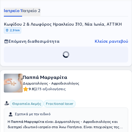
όγκων δέρματος, laser, παιδοδερματολογίας, αισθητικής
προσώπου (σε εφήβους με ακμή). Η ιατρός είναι μέλος της
Ιατρείο 1
Ιατρείο 2
Ελληνικής Δερματολογικής και Αφροδισιολογικής Εταιρείας, της
Ελληνικής Ακαδημίας Αντιγήρανσης, της Ελληνικής Εταιρείας
Κωφίδου 2 & Λεωφόρος Ηρακλείου 310, Νέα Ιωνία, ΑΤΤΙΚΗ
Δερματοχειρουργικής, της European Academy of Dermatology and
Venereology, καθώς και του Ιατρικού Συλλόγου Αθηνών και του
2,9 km
Παγκύπριου Ιατρικού Συλλόγου.
Επόμενη διαθεσιμότητα
Κλείσε ραντεβού
Παππά Μαργαρίτα
Δερματολόγος - Αφροδισιολόγος
|
9.8
273 αξιολογήσεις
Θεραπεία Ακμής
Fractional laser
Σχετικά με την ειδικό
Η
Παππά Μαργαρίτα
είναι Δερματολόγος - Αφροδισιολόγος και
διατηρεί ιδιωτικό ιατρείο στα Άνω Πατήσια. Είναι πτυχιούχος της