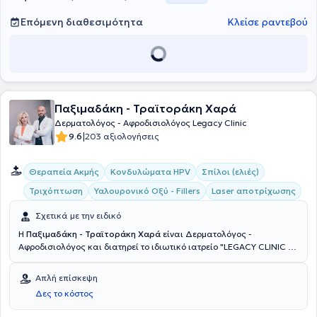
και θηλωμάτων χρησιμοποιώντας την πιο εξελιγμένη τεχνογνωσία.
Επόμενη διαθεσιμότητα
Κλείσε ραντεβού
Παξιμαδάκη - Τραϊτοράκη Χαρά
Δερματολόγος - Αφροδισιολόγος Legacy Clinic
|
9.6
203 αξιολογήσεις
Θεραπεία Ακμής
Κονδυλώματα HPV
Σπίλοι (ελιές)
Τριχόπτωση
Υαλουρονικό Οξύ - Fillers
Laser αποτρίχωσης
Σχετικά με την ειδικό
H
Παξιμαδάκη - Τραϊτοράκη Χαρά
είναι Δερματολόγος -
Αφροδισιολόγος και διατηρεί το ιδιωτικό ιατρείο "LEGACY CLINIC "
στη Νέα Ιωνία και στην Κηφισιά. Παράλληλα, διατελεί Επιστημονική
Συνεργάτης του Νοσοκομείου Αφροδίσιων και Δερματικών Νόσων
Απλή επίσκεψη
"Ανδρέας Συγγρός". Aσχολείται με όλο το φάσμα της κλινικής και
Δες το κόστος
αισθητικής δερματολογίας, δερματοχειρουργικής,
παρακολούθησης και χαρτογράφησης σπίλων και κακοήθων