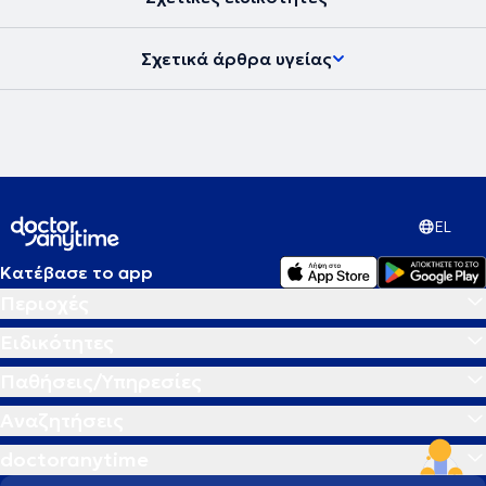
συνέδρια ως προσκεκλημένος ομιλητής, ενώ έχει δημοσιεύσει σε
διεθνή και ελληνικά επιστημονικά περιοδικά.
Σχετικά άρθρα υγείας
EL
Κατέβασε το app
Περιοχές
Ειδικότητες
Παθήσεις/Υπηρεσίες
Αναζητήσεις
doctoranytime