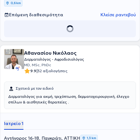
0,6 km
Επόμενη διαθεσιμότητα
Κλείσε ραντεβού
Αθανασίου Νικόλαος
Δερματολόγος - Αφροδισιολόγος
MD, MSc, PhDc
|
9.9
32 αξιολογήσεις
Σχετικά με τον ειδικό
Δερματολόγος για ακμή, τριχόπτωση, δερματοχειρουργική, έλεγχο
σπίλων & αισθητικές θεραπείες .
Ιατρείο 1
Αντήνορος 16-18, Παγκράτι, ΑΤΤΙΚΗ
1,3 km