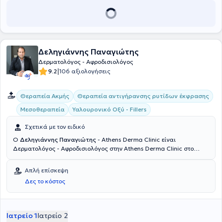
Δεληγιάννης Παναγιώτης
Δερματολόγος - Αφροδισιολόγος
|
9.2
106 αξιολογήσεις
Θεραπεία Ακμής
Θεραπεία αντιγήρανσης ρυτίδων έκφρασης
Μεσοθεραπεία
Υαλουρονικό Οξύ - Fillers
Σχετικά με τον ειδικό
Ο
Δεληγιάννης Παναγιώτης
- Athens Derma Clinic είναι
Δερματολόγος - Αφροδισιολόγος στην Athens Derma Clinic στο
Παγκράτι. Είναι κάτοχος Διδακτορικού Διπλώματος και
πτυχιούχος της Ιατρικής Σχολής του Δημοκρίτειου Πανεπιστημίου
Απλή επίσκεψη
Θράκης. Ο γιατρός ειδικεύτηκε στο Νοσοκομείο Αφροδίσιων &
Δες το κόστος
Δερματικών Νόσων Αθηνών "Ανδρέας Συγγρός" και έχει πολυετή
εμπειρία σε περιστατικά laser αποτρίχωσης, peeling, θεραπείας
ακμής, μεσοθεραπείας και υαλουρονικού οξέος. Στην Athens
Derma Clinic προσφέρονται πλήθος υπηρεσιών, εξατομικευμένες
Ιατρείο 1
Ιατρείο 2
για τις ανάγκες εκάστοτε ασθενούς.