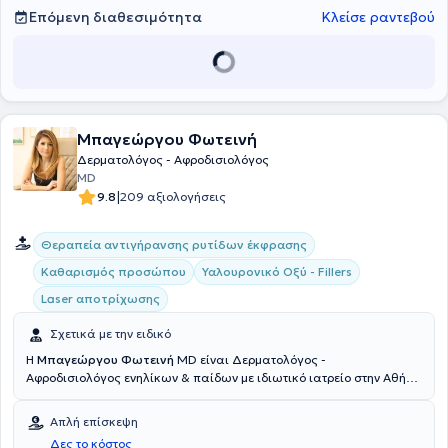
δημοσιεύσεις. Τέλος, είναι μέλος ιταλικών και ευρωπαϊκών
Επόμενη διαθεσιμότητα
Κλείσε ραντεβού
επιστημονικών συλλόγων και εταιρειών.
Μπαγεώργου Φωτεινή
Δερματολόγος - Αφροδισιολόγος
MD
|
9.8
209 αξιολογήσεις
Θεραπεία αντιγήρανσης ρυτίδων έκφρασης
Καθαρισμός προσώπου
Υαλουρονικό Οξύ - Fillers
Laser αποτρίχωσης
Σχετικά με την ειδικό
Η
Μπαγεώργου Φωτεινή
MD είναι Δερματολόγος -
Αφροδισιολόγος ενηλίκων & παίδων με ιδιωτικό ιατρείο στην Αθήνα
(περιοχή Χίλτον), ενώ παράλληλα διατελεί Επιστημονική
συνεργάτης του τμήματος Peeling στο Νοσοκομείο Δερματικών &
Απλή επίσκεψη
Αφροδίσιων Νόσων "Ανδρέας Συγγρός". Είναι υποψήφια Διδάκτωρ
Δες το κόστος