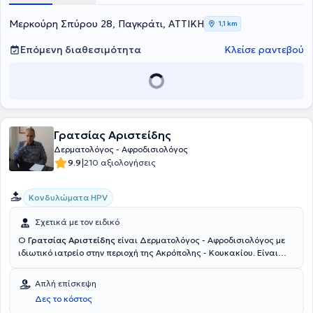
Μερκούρη Σπύρου 28, Παγκράτι, ΑΤΤΙΚΗ
1,1 km
Επόμενη διαθεσιμότητα
Κλείσε ραντεβού
Γρατσίας Αριστείδης
Δερματολόγος - Αφροδισιολόγος
|
9.9
210 αξιολογήσεις
Κονδυλώματα HPV
Σχετικά με τον ειδικό
Ο
Γρατσίας Αριστείδης
είναι Δερματολόγος - Αφροδισιολόγος με
ιδιωτικό ιατρείο στην περιοχή της Ακρόπολης - Κουκακίου. Είναι
πτυχιούχος της Ιατρικής Σχολής του Πανεπιστημίου Πατρών και έχει
λάβει εκπαίδευση στην ειδικότητα της δερματολογίας και
Απλή επίσκεψη
δερματοχειρουργικής στο Νοσοκομείο Δερματικών και Αφροδίσιων
Δες το κόστος
Νόσων Αθηνών "Ανδρέας Συγγρός". Διαθέτει εξειδίκευση στην