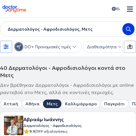
doctoranytime
EL
Δερματολόγος - Αφροδισιολόγος, Μετς
DO+ Προνομιακές τιμές
Διαθεσιμότητα
Υ
40
Δερματολόγοι - Αφροδισιολόγοι κοντά στο
Μετς
Δεν βρέθηκαν Δερματολόγοι - Αφροδισιολόγοι με online
ραντεβού στο Μετς, αλλά σε κοντινές περιοχές.
Αττική
Αθήνα
Μετς
Καλλιμάρμαρο
Παγκράτι
Π
Αβραάμ Ιωάννης
Δερματολόγος - Αφροδισιολόγος
|
9.9
199 αξιολογήσεις