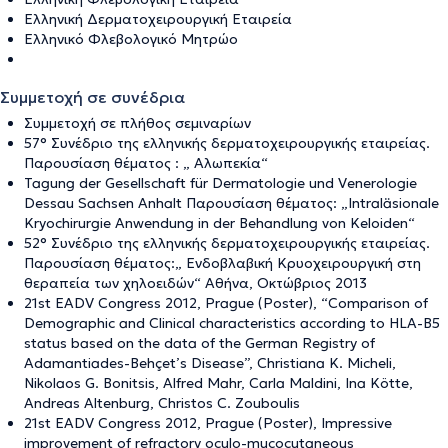
Ελληνική Δερματοχειρουργική Εταιρεία
Ελληνικό Φλεβολογικό Μητρώο
Συμμετοχή σε συνέδρια
Συμμετοχή σε πλήθος σεμιναρίων
57° Συνέδριο της ελληνικής δερματοχειρουργικής εταιρείας.
Παρουσίαση θέματος : „ Αλωπεκία“
Tagung der Gesellschaft für Dermatologie und Venerologie
Dessau Sachsen Anhalt Παρουσίαση θέματος: „Intraläsionale
Kryochirurgie Anwendung in der Behandlung von Keloiden“
52° Συνέδριο της ελληνικής δερματοχειρουργικής εταιρείας.
Παρουσίαση θέματος:„ Ενδοβλαβική Κρυοχειρουργική στη
θεραπεία των χηλοειδών“ Αθήνα, Οκτώβριος 2013
21st EADV Congress 2012, Prague (Poster), “Comparison of
Demographic and Clinical characteristics according to HLA-B5
status based on the data of the German Registry of
Adamantiades-Behçet’s Disease”, Christiana K. Micheli,
Nikolaos G. Bonitsis, Alfred Mahr, Carla Maldini, Ina Kötte,
Andreas Altenburg, Christos C. Zouboulis
21st EADV Congress 2012, Prague (Poster), Impressive
improvement of refractory oculo-mucocutaneous