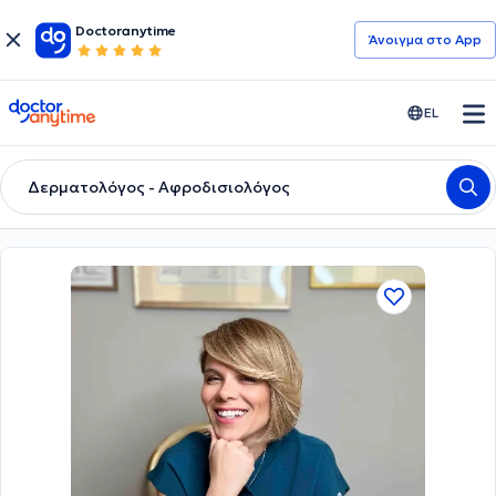
Doctoranytime
Άνοιγμα στο App
doctoranytime
EL
Δερματολόγος - Αφροδισιολόγος