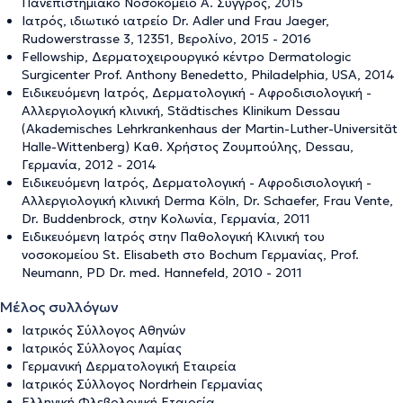
Πανεπιστημιακό Νοσοκομείο Α. Συγγρός, 2015
Ιατρός, ιδιωτικό ιατρείο Dr. Adler und Frau Jaeger,
Rudowerstrasse 3, 12351, Βερολίνο, 2015 - 2016
Fellowship, Δερματοχειρουργικό κέντρο Dermatologic
Surgicenter Prof. Anthony Benedetto, Philadelphia, USA, 2014
Ειδικευόμενη Ιατρός, Δερματολογική - Αφροδισιολογική -
Αλλεργιολογική κλινική, Städtisches Klinikum Dessau
(Akademisches Lehrkrankenhaus der Martin-Luther-Universität
Halle-Wittenberg) Καθ. Χρήστος Ζουμπούλης, Dessau,
Γερμανία, 2012 - 2014
Ειδικευόμενη Ιατρός, Δερματολογική - Αφροδισιολογική -
Αλλεργιολογική κλινική Derma Köln, Dr. Schaefer, Frau Vente,
Dr. Buddenbrock, στην Κολωνία, Γερμανία, 2011
Ειδικευόμενη Ιατρός στην Παθολογική Κλινική του
νοσοκομείου St. Elisabeth στο Bochum Γερμανίας, Prof.
Neumann, PD Dr. med. Hannefeld, 2010 - 2011
Μέλος συλλόγων
Ιατρικός Σύλλογος Αθηνών
Ιατρικός Σύλλογος Λαμίας
Γερμανική Δερματολογική Εταιρεία
Ιατρικός Σύλλογος Nordrhein Γερμανίας
Ελληνική Φλεβολογική Εταιρεία