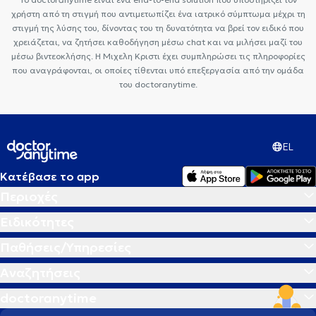
χρήστη από τη στιγμή που αντιμετωπίζει ένα ιατρικό σύμπτωμα μέχρι τη
στιγμή της λύσης του, δίνοντας του τη δυνατότητα να βρεί τον ειδικό που
χρειάζεται, να ζητήσει καθοδήγηση μέσω chat και να μιλήσει μαζί του
μέσω βιντεοκλήσης. Η Μιχελη Κριστι έχει συμπληρώσει τις πληροφορίες
που αναγράφονται, οι οποίες τίθενται υπό επεξεργασία από την ομάδα
του doctoranytime.
EL
Κατέβασε το app
Περιοχές
Ειδικότητες
Παθήσεις/Υπηρεσίες
Αναζητήσεις
doctoranytime