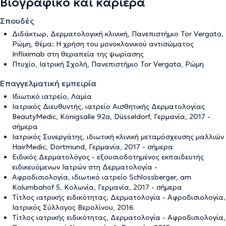
Βιογραφικό και καριέρα
Σπουδές
Διδάκτωρ, Δερματολογική κλινική, Πανεπιστήμιο Tor Vergata,
Ρώμη, θέμα: Η χρήση του μονοκλονικoύ αντισώματος
Infliximab στη θεραπεία της ψωρίασης
Πτυχίο, Ιατρική Σχολή, Πανεπιστήμιο Tor Vergata, Ρώμη
Επαγγελματική εμπειρία
Ιδιωτικό ιατρείο, Λαμία
Ιατρικός Διευθυντής, ιατρείο Αισθητικής Δερματολογίας
BeautyMedic, Königsalle 92a, Düsseldorf, Γερμανία, 2017 -
σήμερα
Ιατρικός Συνεργάτης, ιδιωτική κλινική μεταμόσχευσης μαλλιών
HairMedic, Dortmund, Γερμανία, 2017 - σήμερα
Ειδικός Δερματολόγος - εξουσιοδοτημένος εκπαιδευτής
ειδικευόμενων Ιατρών στη Δερματολογία -
Αφροδισιολογία, ιδιωτικό ιατρείο Schlossberger, am
Kolumbahof 5, Κολωνία, Γερμανία, 2017 - σήμερα
Τίτλος ιατρικής ειδικότητας, Δερματολογία - Αφροδισιολογία,
Ιατρικός Σύλλογος Βερολίνου, 2016
Τίτλος ιατρικής ειδικότητας, Δερματολογία - Αφροδισιολογία,