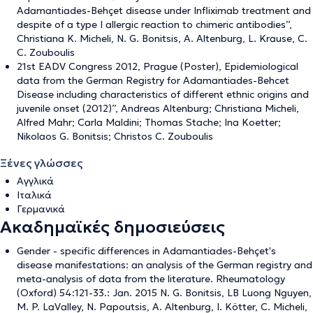
Adamantiades-Behçet disease under Ιnfliximab treatment and
despite of a type I allergic reaction to chimeric antibodies”,
Christiana K. Micheli, N. G. Bonitsis, A. Altenburg, L. Krause, C.
C. Zouboulis
21st EADV Congress 2012, Prague (Poster), Epidemiological
data from the German Registry for Adamantiades-Behcet
Disease including characteristics of different ethnic origins and
juvenile onset (2012)”, Andreas Altenburg; Christiana Micheli,
Alfred Mahr; Carla Maldini; Thomas Stache; Ina Koetter;
Nikolaos G. Bonitsis; Christos C. Zouboulis
Ξένες γλώσσες
Αγγλικά
Ιταλικά
Γερμανικά
Ακαδημαϊκές δημοσιεύσεις
Gender - specific differences in Adamantiades-Behçet's
disease manifestations: an analysis of the German registry and
meta-analysis of data from the literature. Rheumatology
(Oxford) 54:121-33.: Jan. 2015 N. G. Bonitsis, LB Luong Nguyen,
M. P. LaValley, N. Papoutsis, A. Altenburg, I. Kötter, C. Micheli,