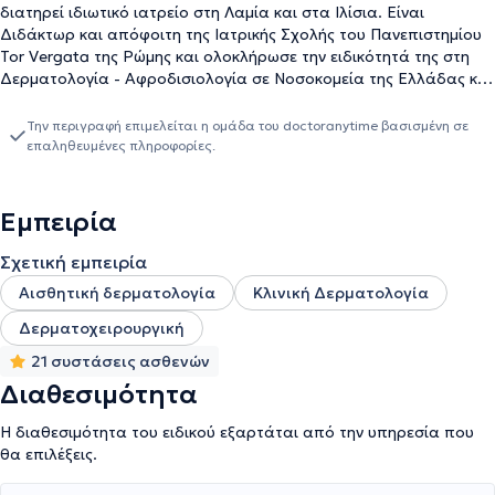
διατηρεί ιδιωτικό ιατρείο στη Λαμία και στα Ιλίσια. Είναι
Διδάκτωρ και απόφοιτη της Ιατρικής Σχολής του Πανεπιστημίου
Tor Vergata της Ρώμης και ολοκλήρωσε την ειδικότητά της στη
Δερματολογία - Αφροδισιολογία σε Νοσοκομεία της Ελλάδας και
της Γερμανίας. Σήμερα, πέρα από το ιδιωτικό της ιατρείο,
αποτελεί Ειδικός Δερματολόγος και εξουσιοδοτημένη
Την περιγραφή επιμελείται η ομάδα του doctoranytime βασισμένη σε
εκπαιδεύτρια ειδικευόμενων Ιατρών στη Δερματολογία -
επαληθευμένες πληροφορίες.
Αφροδισιολογία στο ιδιωτικό ιατρείο Schlossberger της
Κολωνίας. Ακόμα, είναι Ιατρικός Συνεργάτης στην ιδιωτική κλινική
μεταμόσχευσης μαλλιών HairMedic στο Dortmund και Ιατρικός
Εμπειρία
Διευθυντής στο ιατρείο Αισθητικής Δερματολογίας, BeautyMedic
στη Γερμανία. Τέλος, αξίζει να αναφερθεί πως έχει
Σχετική εμπειρία
πραγματοποιήσει πολυάριθμες επιστημονικές δημοσιεύσεις, έχει
Αισθητική δερματολογία
Κλινική Δερματολογία
παρακολουθήσει πλήθος συνεδρίων και σεμιναρίων που
διεξάγονται σε Ελλάδα και εξωτερικό και αποτελεί μέλος της
Δερματοχειρουργική
Γερμανικής Δερματολογικής Εταιρείας, της Ελληνικής
21 συστάσεις ασθενών
Φλεβολογικής Εταιρείας και της Ελληνικής Δερματοχειρουργικής
Εταιρείας.
Διαθεσιμότητα
Η διαθεσιμότητα του ειδικού εξαρτάται από την υπηρεσία που
θα επιλέξεις.