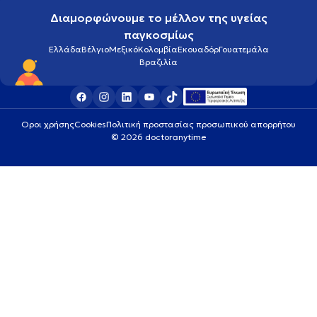
Διαμορφώνουμε το μέλλον της υγείας
παγκοσμίως
Ελλάδα
Βέλγιο
Μεξικό
Κολομβία
Εκουαδόρ
Γουατεμάλα
Βραζιλία
Οροι χρήσης
Cookies
Πολιτική προστασίας προσωπικού απορρήτου
© 2026 doctoranytime