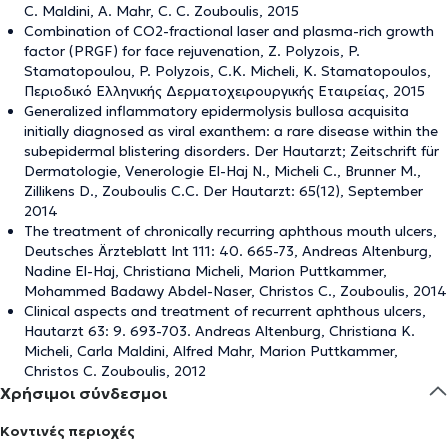
C. Maldini, A. Mahr, C. C. Zouboulis, 2015
Combination of CO2-fractional laser and plasma-rich growth
factor (PRGF) for face rejuvenation, Z. Polyzois, P.
Stamatopoulou, P. Polyzois, C.K. Micheli, K. Stamatopoulos,
Περιοδικό Ελληνικής Δερματοχειρουργικής Εταιρείας, 2015
Generalized inflammatory epidermolysis bullosa acquisita
initially diagnosed as viral exanthem: a rare disease within the
subepidermal blistering disorders. Der Hautarzt; Zeitschrift für
Dermatologie, Venerologie El-Haj N., Micheli C., Brunner M.,
Zillikens D., Zouboulis C.C. Der Hautarzt: 65(12), September
2014
The treatment of chronically recurring aphthous mouth ulcers,
Deutsches Ärzteblatt Int 111: 40. 665-73, Andreas Altenburg,
Nadine El-Haj, Christiana Micheli, Marion Puttkammer,
Mohammed Badawy Abdel-Naser, Christos C., Zouboulis, 2014
Clinical aspects and treatment of recurrent aphthous ulcers,
Hautarzt 63: 9. 693-703. Andreas Altenburg, Christiana K.
Micheli, Carla Maldini, Alfred Mahr, Marion Puttkammer,
Christos C. Zouboulis, 2012
Χρήσιμοι σύνδεσμοι
Κοντινές περιοχές