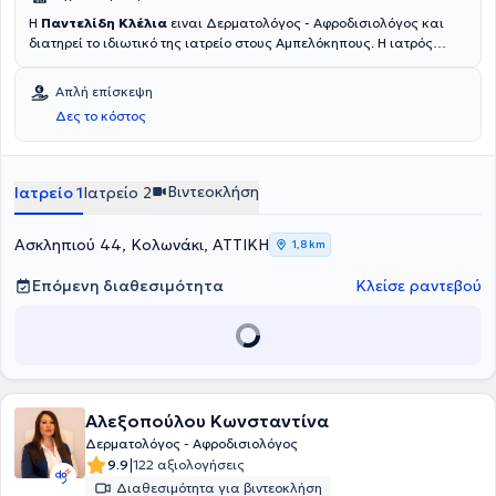
Η
Παντελίδη Κλέλια
ειναι Δερματολόγος - Αφροδισιολόγος και
διατηρεί το ιδιωτικό της ιατρείο στους Αμπελόκηπους. Η ιατρός
εξειδικεύεται και διαθέτει ιδιαίτερη εμπειρία στην Αισθητική
Δερματολογία την Παιδοδερματολογία, την Ακμή ενηλίκων και
Απλή επίσκεψη
παίδων, τις Δερματοπάθειες Κύησης, τα Κονδυλώματα HPV, τα
Δες το κόστος
Σεξουαλικώς Μεταδιδόμενα Νοσήματα καθώς και την Ψωρίαση.
Στο ιατρείο της αντιμετωπίζει πλήθος περιστατικών έχοντας πάντα
στο επίκεντρο την καλύτερη δυνατή εξυπηρέτηση των ιατρικών
αναγκών κάθε ασθενούς.
Βιντεοκλήση
Ιατρείο 1
Ιατρείο 2
Ασκληπιού 44, Κολωνάκι, ΑΤΤΙΚΗ
1,8 km
Επόμενη διαθεσιμότητα
Κλείσε ραντεβού
Αλεξοπούλου Κωνσταντίνα
Δερματολόγος - Αφροδισιολόγος
|
9.9
122 αξιολογήσεις
Διαθεσιμότητα για βιντεοκλήση