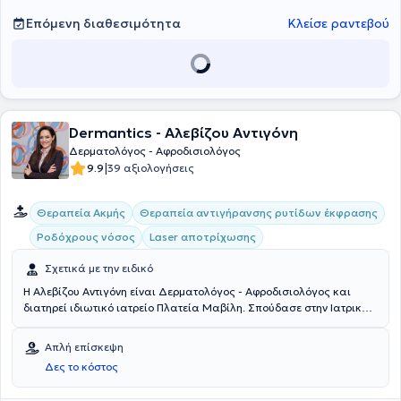
Επόμενη διαθεσιμότητα
Κλείσε ραντεβού
Dermantics - Αλεβίζου Αντιγόνη
Δερματολόγος - Αφροδισιολόγος
|
9.9
39 αξιολογήσεις
Θεραπεία Ακμής
Θεραπεία αντιγήρανσης ρυτίδων έκφρασης
Ροδόχρους νόσος
Laser αποτρίχωσης
Σχετικά με την ειδικό
Η Αλεβίζου Αντιγόνη είναι Δερματολόγος - Αφροδισιολόγος και
διατηρεί ιδιωτικό ιατρείο Πλατεία Μαβίλη. Σπούδασε στην Ιατρική
σχολή του Εθνικού και Καποδιστριακού Πανεπιστημίου Αθηνών και
έχει εργαστεί ως Δερματολόγος - Αφροδισιολόγος στο Νοσοκομείο
Απλή επίσκεψη
«Ανδρέας Συγγρός». Είναι διδάκτωρ του Πανεπιστημίου Αθηνών.
Δες το κόστος
Εξειδικεύεται στη ροδόχρου νόσο. Τέλος, είναι μέλος της
Ευρωπαικής Ακαδημίας Δερματολογίας, της Ελληνικής