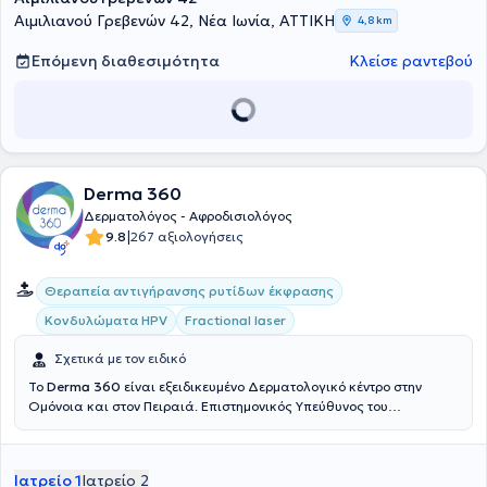
Αθηνών και της Ελληνικής Δερματολογικής & Αφροδισιολογικής
Αιμιλιανού Γρεβενών 42, Νέα Ιωνία, ΑΤΤΙΚΗ
4,8 km
Εταιρείας.
Επόμενη διαθεσιμότητα
Κλείσε ραντεβού
Derma 360
Δερματολόγος - Αφροδισιολόγος
|
9.8
267 αξιολογήσεις
Θεραπεία αντιγήρανσης ρυτίδων έκφρασης
Κονδυλώματα HPV
Fractional laser
Σχετικά με τον ειδικό
Το
Derma 360
είναι εξειδικευμένο Δερματολογικό κέντρο στην
Ομόνοια και στον Πειραιά. Επιστημονικός Υπεύθυνος του
Derma360 είναι ο Δερματολόγος - Αφροδισιολόγος Λιακόπουλος
Γεώργιος. Διαθέτει αξιόλογη εμπειρία και κατάρτιση έχοντας
εργαστεί ως Δερματολόγος - Αφροδισιολόγος στη Δερματολογική
Ιατρείο 1
Ιατρείο 2
κλινική του 401 Γενικού Στρατιωτικού Νοσοκομείου Αθηνών και στη