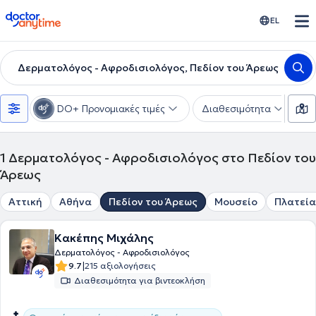
doctoranytime
EL
Δερματολόγος - Αφροδισιολόγος, Πεδίον του Άρεως
DO+ Προνομιακές τιμές
Διαθεσιμότητα
Υ
1
Δερματολόγος - Αφροδισιολόγος στο Πεδίον του
Άρεως
Αττική
Αθήνα
Πεδίον του Άρεως
Μουσείο
Πλατεία
Κακέπης Μιχάλης
Δερματολόγος - Αφροδισιολόγος
|
9.7
215 αξιολογήσεις
Διαθεσιμότητα για βιντεοκλήση