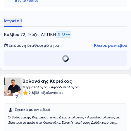
Δες το κόστος
Αφροδισιολογία στο νοσοκομείο "Α. Συγγρός". Τέλος, διαθέτει
πολυετή κλινική εμπειρία και κατάρτιση.
Ιατρείο 1
Κάλβου 72, Γκύζη, ΑΤΤΙΚΗ
1,1 km
Επόμενη διαθεσιμότητα
Κλείσε ραντεβού
Βολονάκης Κυριάκος
Δερματολόγος - Αφροδισιολόγος
|
9.8
38 αξιολογήσεις
Σχετικά με τον ειδικό
Ο
Βολονάκης Κυριάκος
είναι Δερματολόγος - Αφροδισιολόγος με
ιδιωτικό ιατρείο στο Κολωνάκι. Είναι Υποψήφιος Διδάκτωρ της
Ιατρικής Σχολής του Εθνικού και Καποδιστριακού Πανεπιστημίου