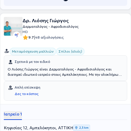
Δρ. Λιόσης Γιώργος
Δερματολόγος - Αφροδισιολόγος
MD
|
9.7
48 αξιολογήσεις
Μεταμόσχευση μαλλιών
Σπίλοι (ελιές)
Σχετικά με τον ειδικό
Ο Λιόσης Γιώργος είναι Δερματολόγος - Αφροδισιολόγος και
διατηρεί ιδιωτικό ιατρείο στους Αμπελόκηπους. Με την ολοκλήρωση
των ιατρικών του σπουδών, ειδικεύτηκε στη Δερματολογία -
Αφροδισιολογία το 2008 στο Πανεπιστημιακό νοσοκομείο Πατρών.
Απλή επίσκεψη
Έχει διατελέσει Επιμελητής Β’ στο ΓΝΕ Θριάσιο - Λάτσιο Κέντρο
Δες το κόστος
Εγκαυμάτων και Επιστημονικός Συνεργάτης στο Νοσοκομείο
"Ανδρέας Συγγρός" στο τμήμα Παθήσεων Τριχών. Τέλος, διαθέτει
αξιόλογη νοσοκομειακή εμπειρία σε ογκολογικές κλινικές και
πολυετή εξειδικευμένη εμπειρία στις παθήσεις τριχωτού, τριχών στη
Ιατρείο 1
διάγνωση και αντιμετώπιση τους. (Τριχοριζόγραμμα).
Κηφισίας 12, Αμπελόκηποι, ΑΤΤΙΚΗ
2,3 km