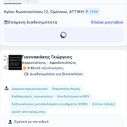
Γενική κλινική της Cosmoclinic. Στο Derma360 παρέχονται
υπηρεσίες ειδικής και αισθητικής δερματολογίας,
Αγίου Κωνσταντίνου 12, Ομόνοια, ΑΤΤΙΚΗ
1,3 km
δερματοχειρουργικής και αφροδισιολογίας.
Επόμενη διαθεσιμότητα
Κλείσε ραντεβού
Γιαννακάκης Γεώργιος
Δερματολόγος - Αφροδισιολόγος
|
9.8
458 αξιολογήσεις
Διαθεσιμότητα για βιντεοκλήση
Δερματοχειρουργική
Θεραπεία Ακμής
Καθαρισμός προσώπου
Κονδυλώματα HPV
Σεξουαλικώς μεταδιδόμενα νοσήματα (ΣΜΝ)
Σπίλοι (ελιές)
Laser αποτρίχωσης
Σχετικά με τον ειδικό