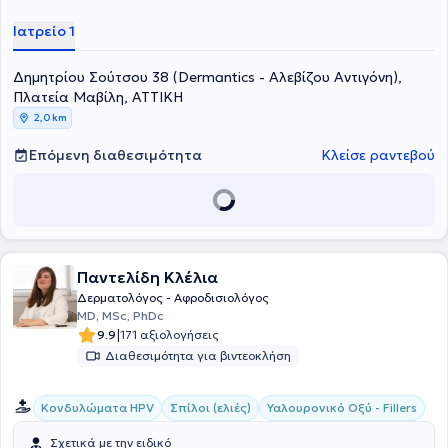
Δερματολογικής Εταιρείας, της Ελληνικής Εταιρείας
Δερματοσκόπησης και της Ελληνικής Εταιρείας
Ιατρείο 1
Δερματοχειρουργικής, Laser και Αισθητικής Δερματολογίας.
Δημητρίου Σούτσου 38 (Dermantics - Αλεβίζου Αντιγόνη),
Πλατεία Μαβίλη, ΑΤΤΙΚΗ
2,0 km
Επόμενη διαθεσιμότητα
Κλείσε ραντεβού
Παντελίδη Κλέλια
Δερματολόγος - Αφροδισιολόγος
MD, MSc, PhDc
|
9.9
171 αξιολογήσεις
Διαθεσιμότητα για βιντεοκλήση
Κονδυλώματα HPV
Σπίλοι (ελιές)
Υαλουρονικό Οξύ - Fillers
Σχετικά με την ειδικό