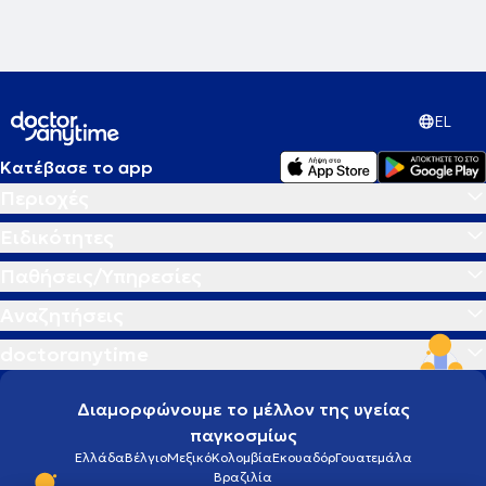
EL
Κατέβασε το app
Περιοχές
Ειδικότητες
Παθήσεις/Υπηρεσίες
Αναζητήσεις
doctoranytime
Διαμορφώνουμε το μέλλον της υγείας
παγκοσμίως
Ελλάδα
Βέλγιο
Μεξικό
Κολομβία
Εκουαδόρ
Γουατεμάλα
Βραζιλία