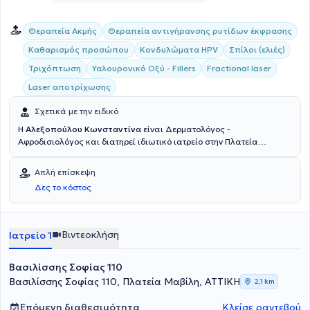
Θεραπεία Ακμής
Θεραπεία αντιγήρανσης ρυτίδων έκφρασης
Καθαρισμός προσώπου
Κονδυλώματα HPV
Σπίλοι (ελιές)
Τριχόπτωση
Υαλουρονικό Οξύ - Fillers
Fractional laser
Laser αποτρίχωσης
Σχετικά με την ειδικό
Η
Αλεξοπούλου Κωνσταντίνα
είναι Δερματολόγος -
Αφροδισιολόγος και διατηρεί ιδιωτικό ιατρείο στην Πλατεία
Μαβίλη. Είναι πτυχιούχος της Ιατρικής σχολής και ειδικεύτηκε στη
Δερματολογία - Αφροδισιολογία στο Νοσοκομείο Ανδρέας Συγγρός,
Απλή επίσκεψη
όπου, μετά τη λήψη της ειδικότητάς της, παρέμεινε και εξειδικεύτηκε
Δες το κόστος
στο κέντρο όνυχος, στην διαπυητική ιδρωταδενίτιδα καθώς και στη
ψωρίαση. Ακόμη, διαθέτει μεγάλη εμπειρία και εξειδίκευση στην
αισθητική ιατρική. Μάλιστα, έχει εργαστεί για πολλά χρόνια σε
ιατρείο πλαστικής χειρουργικής. Τέλος, έχει παρακολουθήσει
Βιντεοκλήση
Ιατρείο 1
πληθώρα ιατρικών συνεδρίων και διαθέτει αξιόλογη ερευνητική
εμπειρία.
Βασιλίσσης Σοφίας 110
Βασιλίσσης Σοφίας 110, Πλατεία Μαβίλη, ΑΤΤΙΚΗ
2,1 km
Επόμενη διαθεσιμότητα
Κλείσε ραντεβού