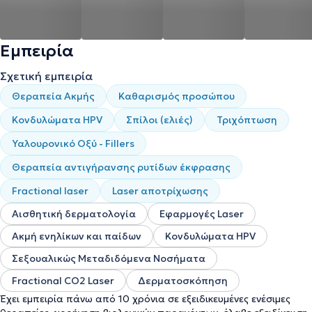
Εμπειρία
Σχετική εμπειρία
Θεραπεία Ακμής
Καθαρισμός προσώπου
Κονδυλώματα HPV
Σπίλοι (ελιές)
Τριχόπτωση
Υαλουρονικό Οξύ - Fillers
Θεραπεία αντιγήρανσης ρυτίδων έκφρασης
Fractional laser
Laser αποτρίχωσης
Αισθητική δερματολογία
Εφαρμογές Laser
Ακμή ενηλίκων και παίδων
Κονδυλώματα HPV
Σεξουαλικώς Μεταδιδόμενα Νοσήματα
Fractional CO2 Laser
Δερματοσκόπηση
Έχει εμπειρία πάνω από 10 χρόνια σε εξειδικευμένες ενέσιμες