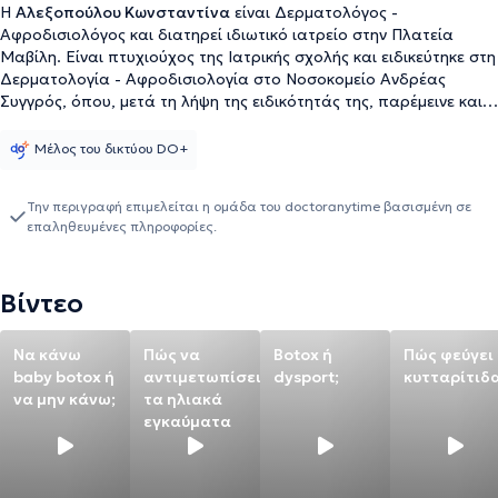
Η
Αλεξοπούλου Κωνσταντίνα
είναι Δερματολόγος -
Αφροδισιολόγος και διατηρεί ιδιωτικό ιατρείο στην Πλατεία
Μαβίλη. Είναι πτυχιούχος της Ιατρικής σχολής και ειδικεύτηκε στη
Δερματολογία - Αφροδισιολογία στο Νοσοκομείο Ανδρέας
Συγγρός, όπου, μετά τη λήψη της ειδικότητάς της, παρέμεινε και
εξειδικεύτηκε στο κέντρο όνυχος, στην διαπυητική
ιδρωταδενίτιδα καθώς και στη ψωρίαση. Ακόμη, διαθέτει μεγάλη
Μέλος του δικτύου DO+
εμπειρία και εξειδίκευση στην αισθητική ιατρική. Μάλιστα, έχει
εργαστεί για πολλά χρόνια σε ιατρείο πλαστικής χειρουργικής.
Την περιγραφή επιμελείται η ομάδα του doctoranytime βασισμένη σε
Τέλος, έχει παρακολουθήσει πληθώρα ιατρικών συνεδρίων και
επαληθευμένες πληροφορίες.
διαθέτει αξιόλογη ερευνητική εμπειρία.
Βίντεο
Να κάνω
Πώς να
Botox ή
Πώς φεύγει
baby botox ή
αντιμετωπίσεις
dysport;
κυτταρίτιδα
να μην κάνω;
τα ηλιακά
εγκαύματα