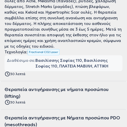
ουλές από Acne, Melasma (πανάδες), ρυτίδες, χαλάρωση
δέρματος, Stretch Marks (ραγάδες), πτώση βλεφάρων,
καθώς και Keloid και Hypertrophic Scar ουλές. Η θεραπεία
συμβάλλει επίσης στη συνολική ανανέωση και αντιγήρανση
του δέρματος. Η πλήρης αποκατάσταση του ασθενούς
πραγματοποιείται συνήθως μέσα σε 3 έως 5 ημέρες. Μετά τη
θεραπεία συνιστάται αποφυγή της έκθεσης στον ήλιο για τις
επόμενες ημέρες και χρήση αναπλαστικών κρεμών, σύμφωνα
με τις οδηγίες του ειδικού.
Τεχνολογία:
Fractional CO2 Laser
Διαθέσιμο σε:
Βασιλίσσης Σοφίας 110, Βασιλίσσης
Σοφίας 110, ΠΛΑΤΕΙΑ ΜΑΒΙΛΗ, ΑΤΤΙΚΗ
30 λεπτά
Θεραπεία αντιγήρανσης με νήματα προσώπου
(lifting)
30 λεπτά
Θεραπεία αντιγήρανσης με Νήματα προσώπου PDO
(mesothreads)