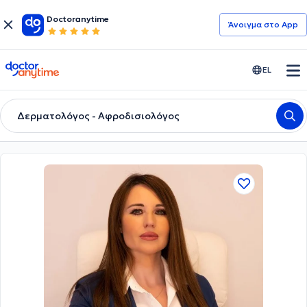
Doctoranytime
Άνοιγμα στο App
doctoranytime
EL
Δερματολόγος - Αφροδισιολόγος