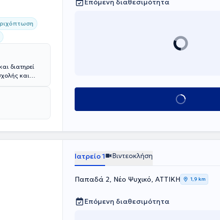
Επόμενη διαθεσιμότητα
ριχόπτωση
και διατηρεί
σχολής και
ρέας Συγγρός,
το κέντρο
Κλείσε ραντεβού
μη, διαθέτει
ι εργαστεί για
ολουθήσει
ρία.
Βιντεοκλήση
Ιατρείο 1
Παπαδά 2, Νέο Ψυχικό, ΑΤΤΙΚΗ
1,9 km
Επόμενη διαθεσιμότητα