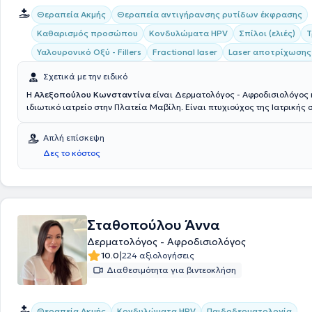
Θεραπεία Ακμής
Θεραπεία αντιγήρανσης ρυτίδων έκφρασης
Καθαρισμός προσώπου
Κονδυλώματα HPV
Σπίλοι (ελιές)
Τ
Υαλουρονικό Οξύ - Fillers
Fractional laser
Laser αποτρίχωσης
Σχετικά με την ειδικό
Η
Αλεξοπούλου Κωνσταντίνα
είναι Δερματολόγος - Αφροδισιολόγος 
ιδιωτικό ιατρείο στην Πλατεία Μαβίλη. Είναι πτυχιούχος της Ιατρικής 
ειδικεύτηκε στη Δερματολογία - Αφροδισιολογία στο Νοσοκομείο Ανδ
όπου, μετά τη λήψη της ειδικότητάς της, παρέμεινε και εξειδικεύτηκε σ
Απλή επίσκεψη
όνυχος, στην διαπυητική ιδρωταδενίτιδα καθώς και στη ψωρίαση. Ακό
Δες το κόστος
μεγάλη εμπειρία και εξειδίκευση στην αισθητική ιατρική. Μάλιστα, έχε
πολλά χρόνια σε ιατρείο πλαστικής χειρουργικής. Τέλος, έχει παρακ
πληθώρα ιατρικών συνεδρίων και διαθέτει αξιόλογη ερευνητική εμπει
Σταθοπούλου Άννα
Δερματολόγος - Αφροδισιολόγος
|
10.0
224 αξιολογήσεις
Διαθεσιμότητα για βιντεοκλήση
Θεραπεία Ακμής
Κονδυλώματα HPV
Παιδοδερματολογία