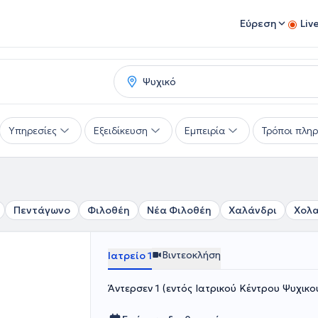
Εύρεση
Liv
Υπηρεσίες
Εξειδίκευση
Εμπειρία
Τρόποι πλη
Πεντάγωνο
Φιλοθέη
Νέα Φιλοθέη
Χαλάνδρι
Χολ
Βιντεοκλήση
Ιατρείο 1
Άντερσεν 1 (εντός Ιατρικού Κέντρου Ψυχικο