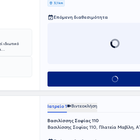
3,1 km
Επόμενη διαθεσιμότητα
ί ιδιωτικό
ι
ολόγος -
του
 μέλος της
ας,
ίας
Κλείσε ραντεβού
Βιντεοκλήση
Ιατρείο 1
Βασιλίσσης Σοφίας 110
Βασιλίσσης Σοφίας 110, Πλατεία Μαβίλη, 