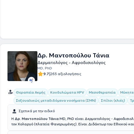
Δρ. Μαντοπούλου Τάνια
Δερματολόγος - Αφροδισιολόγος
MD, PhD
|
9.7
263 αξιολογήσεις
Θεραπεία Ακμής
Κονδυλώματα HPV
Μεσοθεραπεία
Μύκητε
Σεξουαλικώς μεταδιδόμενα νοσήματα (ΣΜΝ)
Σπίλοι (ελιές)
Τ
Σχετικά με την ειδικό
Η
Δρ. Μαντοπούλου Τάνια
MD, PhD είναι Δερματολόγος - Αφροδισιολόγος με έδρα
τον Χολαργό (πλατεία Φανερωμένης). Είναι Διδάκτωρ του Εθνικού κα
Καποδιστριακού Πανεπιστημίου Αθηνών και είναι εξειδικευμένη στην 