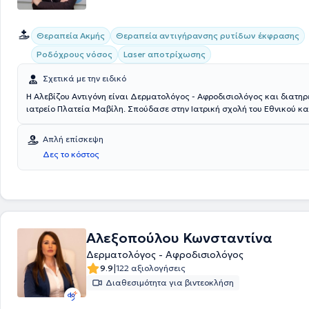
Θεραπεία Ακμής
Θεραπεία αντιγήρανσης ρυτίδων έκφρασης
Ροδόχρους νόσος
Laser αποτρίχωσης
Σχετικά με την ειδικό
Η Αλεβίζου Αντιγόνη είναι Δερματολόγος - Αφροδισιολόγος και διατηρε
ιατρείο Πλατεία Μαβίλη. Σπούδασε στην Ιατρική σχολή του Εθνικού κα
Καποδιστριακού Πανεπιστημίου Αθηνών και έχει εργαστεί ως Δερματ
Αφροδισιολόγος στο Νοσοκομείο «Ανδρέας Συγγρός». Είναι διδάκτωρ 
Απλή επίσκεψη
Πανεπιστημίου Αθηνών. Εξειδικεύεται στη ροδόχρου νόσο. Τέλος, είναι
Δες το κόστος
Ευρωπαικής Ακαδημίας Δερματολογίας, της Ελληνικής Δερματολογικής Εταιρεί
της Ελληνικής Εταιρείας Δερματοσκόπησης και της Ελληνικής Εταιρε
Δερματοχειρουργικής, Laser και Αισθητικής Δερματολογίας.
Αλεξοπούλου Κωνσταντίνα
Δερματολόγος - Αφροδισιολόγος
|
9.9
122 αξιολογήσεις
Διαθεσιμότητα για βιντεοκλήση