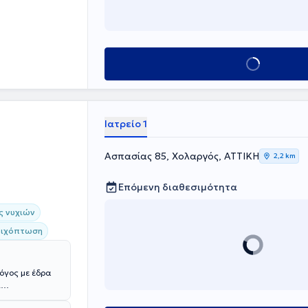
Κλείσε ραντεβού
Ιατρείο 1
Ασπασίας 85, Χολαργός, ΑΤΤΙΚΗ
2,2 km
Επόμενη διαθεσιμότητα
ς νυχιών
ριχόπτωση
ι
δερματολογία -