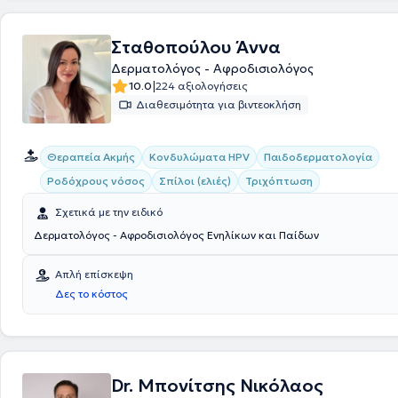
Σταθοπούλου Άννα
Δερματολόγος - Αφροδισιολόγος
|
10.0
224 αξιολογήσεις
Διαθεσιμότητα για βιντεοκλήση
Θεραπεία Ακμής
Κονδυλώματα HPV
Παιδοδερματολογία
Ροδόχρους νόσος
Σπίλοι (ελιές)
Τριχόπτωση
Σχετικά με την ειδικό
Δερματολόγος - Αφροδισιολόγος Ενηλίκων και Παίδων
Απλή επίσκεψη
Δες το κόστος
Dr. Μπονίτσης Νικόλαος