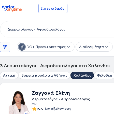
doctoranytime
Είστε ειδικός;
DO+ Προνομιακές τιμές
Διαθεσιμότητα
3
Δερματολόγοι - Αφροδισιολόγοι στο Χαλάνδρι
Αττική
Βόρεια προάστια Αθήνας
Χαλάνδρι
Φιλοθέη
Ζαγγανά Ελένη
Δερματολόγος - Αφροδισιολόγος
MD
|
10.0
109 αξιολογήσεις