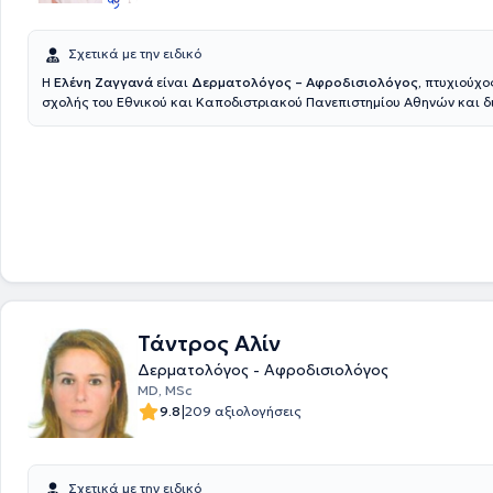
Σχετικά με την ειδικό
Η
Ελένη Ζαγγανά
είναι
Δερματολόγος – Αφροδισιολόγος,
πτυχιούχος
σχολής του Εθνικού και Καποδιστριακού Πανεπιστημίου Αθηνών και δ
ιδιωτικό ιατρείο στο Χαλάνδρι. Ειδικεύθηκε στην Δερματολογία και Α
στο Πανεπιστημιακό Γενικό Νοσοκομείο Ηρακλείου και έχει μετεκπαιδε
Δερματοσκόπηση κακοήθων και καλοήθων δερματικών βλαβών από 
Ακαδημία Δερματολογίας και Αφροδισιολογίας (EADV) καθώς και στ
ενέσιμων αισθητικών θεραπειών προσώπου στη Μεγάλη Βρετανία.Στο 
αντιμετωπίζει όλο το φάσμα της κλινικής δερματολογίας ενηλίκων κα
εφαρμόζει δερματοχειρουργικές επεμβάσεις, ψηφιακή χαρτογράφηση
πληθώρα αισθητικών θεραπειών με γνώμονα τις εξατομικευμένες αν
ασθενή.
Τάντρος Αλίν
Δερματολόγος - Αφροδισιολόγος
MD, MSc
|
9.8
209 αξιολογήσεις
Σχετικά με την ειδικό