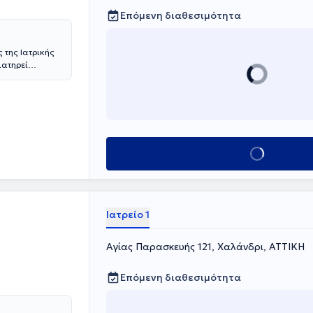
Επόμενη διαθεσιμότητα
 της Ιατρικής
ιατηρεί
φροδισιολογία
υθεί στη
την Ευρωπαική
ην εφαρμογή
ιατρείο της
ι παίδων,
Κλείσε ραντεβού
 σπίλων και
άγκες του κάθε
Ιατρείο 1
Αγίας Παρασκευής 121, Χαλάνδρι, ΑΤΤΙΚΗ
Επόμενη διαθεσιμότητα