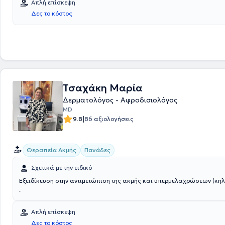
Απλή επίσκεψη
αυτοπεποίθησή σας. Η πολύχρονη εμπειρία της γιατρού σε δύσκολα π
Δες το κόστος
αφορούν στις δερματικές παθήσεις και τα αφροδίσια νοσήματα, σε σ
υπερσύγχρονο εξοπλισμό που διαθέτει το Dermamedic, επιτρέπουν την
αποτελεσματική αντιμετώπιση κάθε είδους δερματικής πάθησης ή αφ
νοσήματος που μπορεί να αντιμετωπίζει κάποιος ασθενής.
Τσαχάκη Μαρία
Δερματολόγος - Αφροδισιολόγος
MD
|
9.8
86 αξιολογήσεις
Θεραπεία Ακμής
Πανάδες
Σχετικά με την ειδικό
Εξειδίκευση στην αντιμετώπιση της ακμής και υπερμελαχρώσεων (κηλ
.
Απλή επίσκεψη
Δες το κόστος