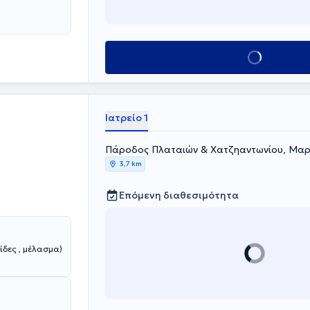
εριστατικά που
υνδυασμό με τον
 υπεύθυνη και
ροδίσιου
Κλείσε ραντεβού
Ιατρείο 1
Πάροδος Πλαταιών & Χατζηαντωνίου, Μαρ
3,7 km
Επόμενη διαθεσιμότητα
ίδες , μέλασμα)