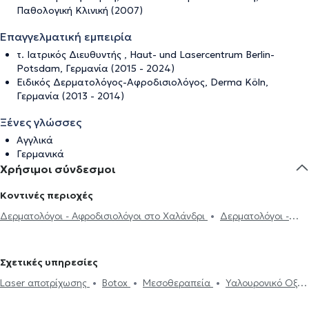
Παθολογική Κλινική (2007)
Επαγγελματική εμπειρία
τ. Ιατρικός Διευθυντής , Haut- und Lasercentrum Berlin-
Potsdam, Γερμανία (2015 - 2024)
Ειδικός Δερματολόγος-Αφροδισιολόγος, Derma Köln,
Γερμανία (2013 - 2014)
Ξένες γλώσσες
Αγγλικά
Γερμανικά
Χρήσιμοι σύνδεσμοι
Κοντινές περιοχές
Δερματολόγοι - Αφροδισιολόγοι στο Χαλάνδρι
Δερματολόγοι -
Αφροδισιολόγοι στο Νέο Ψυχικό
Δερματολόγοι - Αφροδισιολόγοι
στην Αθήνα
Δερματολόγοι - Αφροδισιολόγοι στο Ψυχικό
Σχετικές υπηρεσίες
Δερματολόγοι - Αφροδισιολόγοι στους Αμπελόκηπους
Laser αποτρίχωσης
Botox
Μεσοθεραπεία
Υαλουρονικό Οξύ -
Δερματολόγοι - Αφροδισιολόγοι στην Αγία Παρασκευή
Fillers
Απολέπιση προσώπου
Θεραπεία Ακμής
Ακμή
Δερματολόγοι - Αφροδισιολόγοι στο Μαρούσι
Δερματολόγοι -