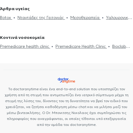
Ηλεκτρονική συνταγογράφηση
Τριχοτιλλομανία
Αντιμετώπιση
Αφροδισιολόγοι στου Ζωγράφου
Δερματολόγοι - Αφροδισιολόγοι
Άρθρα υγείας
σμηγματορροϊκής δερματίτιδας
Ακτινική κεράτωση
Ξηροδερμία
στον Ευαγγελισμό
Δερματολόγοι - Αφροδισιολόγοι στην Πλατεία
Botox
Νταντάδες της Γειτονιάς
Μεσοθεραπεία
Υαλουρονικό
Ιατρικές βεβαιώσεις
Πιστοποιητικά υγείας για εργασία
Μαβίλη
Δερματολόγοι - Αφροδισιολόγοι στο Γαλάτσι
Οξύ - Fillers
Καθαρισμός προσώπου
Μελάνωμα
Νταντάδες της Γειτονιάς
Καθαρισμός προσώπου
Fractional
Δερματολόγοι - Αφροδισιολόγοι στου Γουδή
Δερματολόγοι -
Κονδυλώματα HPV
Νήματα Προσώπου (Lifting)
Σεξουαλικώς
laser
Ευρυαγγείες
Αφαίρεση τατουάζ (tattoo)
Κρυολιπόλυση
Αφροδισιολόγοι στην Κυψέλη
Δερματολόγοι - Αφροδισιολόγοι στη
Κοντινά νοσοκομεία
μεταδιδόμενα νοσήματα (ΣΜΝ)
Fractional laser
Θεραπεία
Νέα Ιωνία
Δερματολόγοι - Αφροδισιολόγοι στα Ιλίσια
Premedicare health clinic
Premedicare Health Clinic
Bioclab
Ακμής
Laser αποτρίχωσης
Έκζεμα
Ψωρίαση
Δερματολόγοι - Αφροδισιολόγοι στου Γκύζη
Δερματολόγοι -
Ιδιωτικά Πολυιατρεία
Center NT-CardioMetabolics
Ιάζω
Κρυολιπόλυση
Βλεφαροπλαστική
Θηλώματα
Κυτταρίτιδα
Αφροδισιολόγοι στα Βριλήσσια
Δερματολόγοι - Αφροδισιολόγοι
Απολέπιση προσώπου
Έρπης
στην Καισαριανή
Δερματολόγοι - Αφροδισιολόγοι στο Παγκράτι
Δερματολόγοι - Αφροδισιολόγοι στο Κολωνάκι
Το doctoranytime είναι ένα end-to-end solution που υποστηρίζει τον
χρήστη από τη στιγμή που αντιμετωπίζει ένα ιατρικό σύμπτωμα μέχρι τη
στιγμή της λύσης του, δίνοντας του τη δυνατότητα να βρεί τον ειδικό που
χρειάζεται, να ζητήσει καθοδήγηση μέσω chat και να μιλήσει μαζί του
μέσω βιντεοκλήσης. Ο Dr. Μπονιτσης Νικολαος έχει συμπληρώσει τις
πληροφορίες που αναγράφονται, οι οποίες τίθενται υπό επεξεργασία
από την ομάδα του doctoranytime.