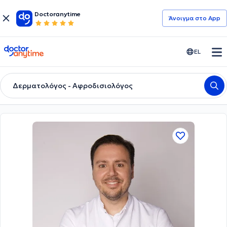
Doctoranytime
Άνοιγμα στο App
doctoranytime
EL
Δερματολόγος - Αφροδισιολόγος