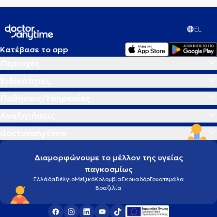
EL
Κατέβασε το app
Περιοχές
Ειδικότητες
Παθήσεις/Υπηρεσίες
Αναζητήσεις
doctoranytime
Διαμορφώνουμε το μέλλον της υγείας
παγκοσμίως
Ελλάδα
Βέλγιο
Μεξικό
Κολομβία
Εκουαδόρ
Γουατεμάλα
Βραζιλία