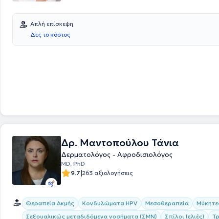
Απλή επίσκεψη
Δες το κόστος
Δρ. Μαντοπούλου Τάνια
Δερματολόγος - Αφροδισιολόγος
MD, PhD
|
9.7
263 αξιολογήσεις
Θεραπεία Ακμής
Κονδυλώματα HPV
Μεσοθεραπεία
Μύκητε
Σεξουαλικώς μεταδιδόμενα νοσήματα (ΣΜΝ)
Σπίλοι (ελιές)
Τ