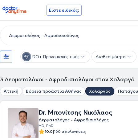
doctoranytime
Είστε ειδικός;
DO+ Προνομιακές τιμές
Διαθεσιμότητα
3
Δερματολόγοι - Αφροδισιολόγοι στον Χολαργό
Αττική
Βόρεια προάστια Αθήνας
Χολαργός
Παπάγου
Dr. Μπονίτσης Νικόλαος
Δερματολόγος - Αφροδισιολόγος
MD, PhD
|
10.0
160 αξιολογήσεις