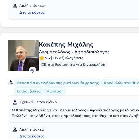
Απλή επίσκεψη
Δες το κόστος
Κακέπης Μιχάλης
Δερματολόγος - Αφροδισιολόγος
|
9.7
215 αξιολογήσεις
Διαθεσιμότητα για βιντεοκλήση
Θεραπεία αντιγήρανσης ρυτίδων έκφρασης
Κονδυλώματα HPV
Σπίλοι (ελιές)
Ψωρίαση
Σχετικά με τον ειδικό
Ο
Κακέπης Μιχάλης
είναι Δερματολόγος - Αφροδισιολόγος με ιδιωτικ
Παλλήνη, στην Αθήνα, στους Αμπελοκήπους, στο Ψυχικό και στην Ανά
2003 μέχρι σήμερα. Είναι Διδάκτωρ της ιατρικής σχολής του πανεπι
και διαθέτει πτυχίο ιατρικής από το ίδιο πανεπιστήμιο. Έλαβε την ειδικότητα της
Απλή επίσκεψη
δερματολογίας - αφροδισιολογίας στα νοσοκομεία Royal Wolverhampt
Δες το κόστος
Dudley Group of Hospitals του Ηνωμένου Βασιλείου και στο Γενικό Νο