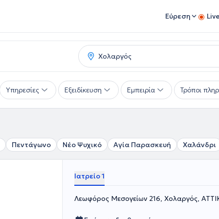
Εύρεση
Liv
Υπηρεσίες
Εξειδίκευση
Εμπειρία
Τρόποι πλη
Πεντάγωνο
Νέο Ψυχικό
Αγία Παρασκευή
Χαλάνδρι
Ιατρείο 1
Λεωφόρος Μεσογείων 216, Χολαργός, ΑΤΤΙ