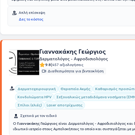
ολοκληρώσει την ειδικότητά της στο Νοσοκομείο Αφροδίσιων & Δερμ
Αθηνών "Ανδρέας Συγγρός", όπου διετέλεσε Επιστημονικός Συνεργάτης
Απλή επίσκεψη
ετών. Είναι Διδάκτωρ της Ιατρικής Σχολής του Πανεπιστημίου Αθηνών
Δες το κόστος
διατηρεί ιδιωτικό ιατρείο στον Χολαργό.
Γιαννακάκης Γεώργιος
Δερματολόγος - Αφροδισιολόγος
|
9.8
457 αξιολογήσεις
Διαθεσιμότητα για βιντεοκλήση
Δερματοχειρουργική
Θεραπεία Ακμής
Καθαρισμός προσώπ
Κονδυλώματα HPV
Σεξουαλικώς μεταδιδόμενα νοσήματα (ΣΜ
Σπίλοι (ελιές)
Laser αποτρίχωσης
Σχετικά με τον ειδικό
Ο
Γιαννακάκης Γεώργιος
είναι Δερματολόγος - Αφροδισιολόγος και 
ιδιωτικό ιατρείο στους Αμπελοκήπους το οποίο και συστεγάζεται με 
ιατρείο όπου μπορούν οι ασθενείς να επικοινωνήσουν με ειδικό μικρο