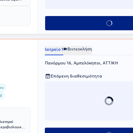
ατικών Νόσων
 επί σειρά
. Από το 2009
Κλείσε ραντεβού
Βιντεοκλήση
Ιατρείο 1
Πανόρμου 16, Αμπελόκηποι, ΑΤΤΙΚΗ
Επόμενη διαθεσιμότητα
ου
Ν)
διατηρεί
μικροβιολογικό
βιολόγο