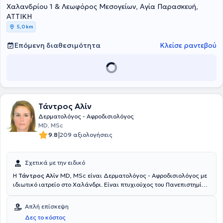
Χαλανδρίου 1 & Λεωφόρος Μεσογείων, Αγία Παρασκευή,
αντιμετωπίζει κάποιος ασθενής.
ΑΤΤΙΚΗ
5,0 km
Επόμενη διαθεσιμότητα
Κλείσε ραντεβού
Τάντρος Αλίν
Δερματολόγος - Αφροδισιολόγος
MD, MSc
|
9.8
209 αξιολογήσεις
Σχετικά με την ειδικό
Η
Τάντρος Αλίν
MD, MSc είναι Δερματολόγος - Αφροδισιολόγος με
ιδιωτικό ιατρείο στο Χαλάνδρι. Είναι πτυχιούχος του Πανεπιστημίου
Ιατρικών Επιστημών Semmelweis, στη Βουδαπέστη-Ουγγαρία με
ειδικότητα στη Δερματολογία και Αφροδισιολογία.
Απλή επίσκεψη
Μετεκπαιδεύτηκε στην Παιδική Δερματολογία σε Πανεπιστημιακά
Δες το κόστος
Νοσοκομεία στις πόλεις: Pellegrin, Bordeux & Montpellier της