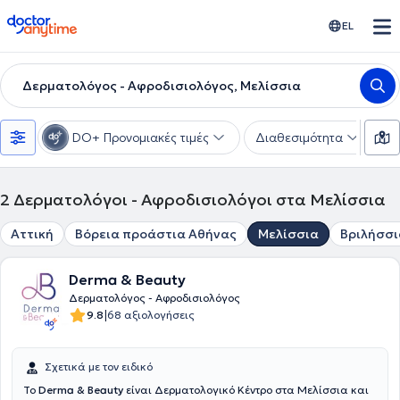
doctoranytime
EL
Δερματολόγος - Αφροδισιολόγος, Μελίσσια
DO+ Προνομιακές τιμές
Διαθεσιμότητα
Υ
2
Δερματολόγοι - Αφροδισιολόγοι στα Μελίσσια
Αττική
Βόρεια προάστια Αθήνας
Μελίσσια
Βριλήσσι
Derma & Beauty
Δερματολόγος - Αφροδισιολόγος
|
9.8
68 αξιολογήσεις
Σχετικά με τον ειδικό
Το
Derma & Beauty
είναι Δερματολογικό Κέντρο στα Μελίσσια και