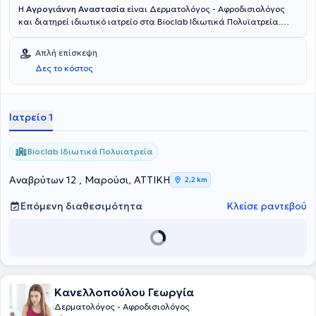
Η
Αγρογιάννη Αναστασία
είναι Δερματολόγος - Αφροδισιολόγος
και διατηρεί ιδιωτικό ιατρείο στα Bioclab Ιδιωτικά Πολυϊατρεία.
Αφού ολοκλήρωσε τις σπουδές της στην Ιατρική σχολή του
Πανεπιστημίου Ιατρικής και Φαρμακευτικής της Κραϊόβα,
Απλή επίσκεψη
ειδικεύτηκε στο Γενικό Αντικαρκινικό - Ογκολογικό Νοσοκομείο
Δες το κόστος
Αθηνών «Άγιος Σάββας» και στο Νοσοκομείο «Ανδρέας Συγγρός».
Διαθέτει πολυετή κλινική καθώς και ερευνητική εμπειρία
αποτελούμενη από πλήθος συνεδρίων και δημοσιεύσεων.
Ιατρείο 1
Bioclab Ιδιωτικά Πολυιατρεία
Αναβρύτων 12 , Μαρούσι, ΑΤΤΙΚΗ
2,2 km
Επόμενη διαθεσιμότητα
Κλείσε ραντεβού
Κανελλοπούλου Γεωργία
Δερματολόγος - Αφροδισιολόγος