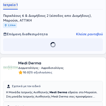
Ιατρείο 1
Περικλέους 6 & Διομήδους 2 (είσοδος απο Διομήδους),
Μαρούσι, ΑΤΤΙΚΗ
2,6 km
Επόμενη διαθεσιμότητα
Κλείσε ραντεβού
Medi Derma
Δερματολόγος - Αφροδισιολόγος
|
10.0
15 αξιολογήσεις
Σχετικά με τον ειδικό
H Μονάδα Ιατρικής Αισθητικής
Medi Derma
εδρεύει στο Μαρούσι.
Στη μονάδα Ιατρικής Αισθητικής Medi Derma σας προσφέρουν
απλόχερα την εμπειρία της ομάδας τους, που αποτελείται από
εξειδικευμένους επιστήμονες, ιατρούς, και υψηλά καταρτισμένο