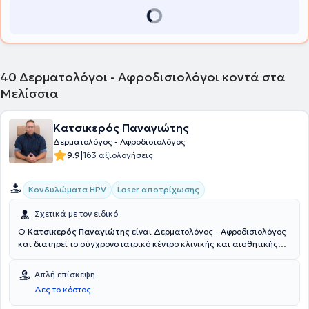
Δερματολογικής Εταιρείας και της Εuropean Academy of
Dermatology and Venereology.
40
Δερματολόγοι - Αφροδισιολόγοι κοντά στα
Μελίσσια
Κατσικερός Παναγιώτης
Δερματολόγος - Αφροδισιολόγος
|
9.9
163 αξιολογήσεις
Κονδυλώματα HPV
Laser αποτρίχωσης
Σχετικά με τον ειδικό
Ο
Κατσικερός Παναγιώτης
είναι Δερματολόγος - Αφροδισιολόγος
και διατηρεί το σύγχρονο ιατρικό κέντρο κλινικής και αισθητικής
δερματολογίας SkinTouch Dermatology Clinic στην Κηφισιά. Έχει
ειδικευτεί στη Δερματολογική κλινική του Πανεπιστημιακού Γενικού
Απλή επίσκεψη
Νοσοκομείου Πατρών. Είναι μέλος της Ένωσης Δερματολόγων
Δες το κόστος
Αφροδισιολόγων Ελλάδος (ΕΔΑΕ), της Διεθνούς Εταιρείας
Αισθητικής Ιατρικής, της Αμερικανικής Ένωσης Δερματολόγων