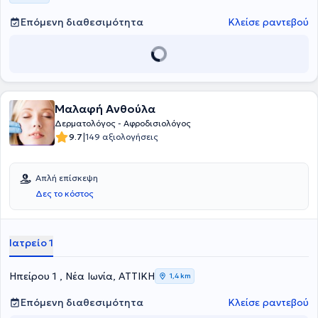
δερματολογίας ενηλίκων και παίδων, εφαρμόζει
δερματοχειρουργικές επεμβάσεις, ψηφιακή χαρτογράφηση σπίλων
Επόμενη διαθεσιμότητα
Κλείσε ραντεβού
και πληθώρα αισθητικών θεραπειών με γνώμονα τις
εξατομικευμένες ανάγκες του κάθε ασθενή.
Μαλαφή Ανθούλα
Δερματολόγος - Αφροδισιολόγος
|
9.7
149 αξιολογήσεις
Απλή επίσκεψη
Δες το κόστος
Ιατρείο 1
Ηπείρου 1 , Νέα Ιωνία, ΑΤΤΙΚΗ
1,4 km
Επόμενη διαθεσιμότητα
Κλείσε ραντεβού