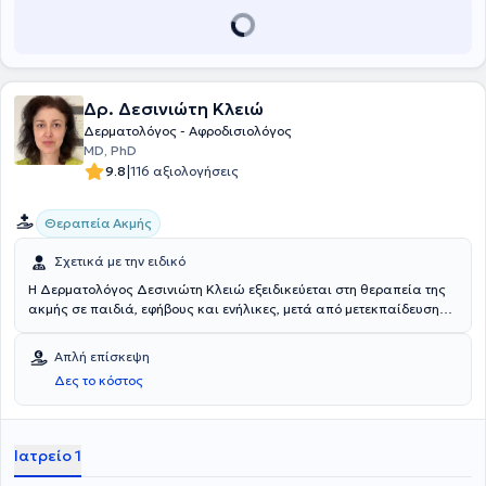
Δρ. Δεσινιώτη Κλειώ
Δερματολόγος - Αφροδισιολόγος
MD, PhD
|
9.8
116 αξιολογήσεις
Θεραπεία Ακμής
Σχετικά με την ειδικό
Η Δερματολόγος Δεσινιώτη Κλειώ εξειδικεύεται στη θεραπεία της
ακμής σε παιδιά, εφήβους και ενήλικες, μετά από μετεκπαίδευση
στη Γαλλία και την Γερμανία. Έχει ολοκληρώσει την ειδικότητά της
στο Νοσοκομείο Αφροδίσιων & Δερματικών Νόσων Αθηνών
Απλή επίσκεψη
"Ανδρέας Συγγρός", όπου διετέλεσε Επιστημονικός Συνεργάτης επί
Δες το κόστος
σειρά ετών. Είναι Διδάκτωρ της Ιατρικής Σχολής του Πανεπιστημίου
Αθηνών. Από το 2009 διατηρεί ιδιωτικό ιατρείο στον Χολαργό.
Ιατρείο 1