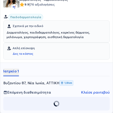
ελληνικών και πολλών ευρωπαϊκών Ιατρικών Εταιρειών και
|
9.9
76 αξιολογήσεις
συμμετέχει ως ομιλήτρια και εκπαιδεύτρια σε πολλά
δερματολογικά συνέδρια.
Παιδοδερματολογία
Σχετικά με την ειδικό
Δερματολόγος, παιδοδερματολόγος, καρκίνος δέρματος,
μελάνωμα, χαρτογράφηση, αισθητική δερματολογία
Απλή επίσκεψη
Δες το κόστος
Ιατρείο 1
Βυζαντίου 87, Νέα Ιωνία, ΑΤΤΙΚΗ
1,8 km
Επόμενη διαθεσιμότητα
Κλείσε ραντεβού