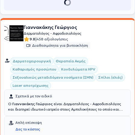
υπηρεσίες όπως θεραπεία ακμής, ιατρικοί καθαρισμοί,
αντιμετώπιση αλωπεκιών, laser αφαίρεση θηλωμάτων και
κονδυλωμάτων, κρυοπηξία, διαθερμοπηξία, δερματοχειρουργική
κτλ. Τέλος, η γιατρός αποτελεί μέλος αρκετών συλλόγων όπως του
Ιατρικού Συλλόγου Αθηνών, της Ελληνικής Δερματολογικής και
Γιαννακάκης Γεώργιος
Αφροδισιολογικής Εταιρείας, της Ελληνικής Εταιρείας
Δερματολόγος - Αφροδισιολόγος
Δερματοχειρουργικής, καθώς και της Ευρωπαϊκής και της
|
9.8
458 αξιολογήσεις
Αμερικάνικης Ακαδημίας Δερματολογίας και Αφροδισιολογίας.
Διαθεσιμότητα για βιντεοκλήση
Δερματοχειρουργική
Θεραπεία Ακμής
Καθαρισμός προσώπου
Κονδυλώματα HPV
Σεξουαλικώς μεταδιδόμενα νοσήματα (ΣΜΝ)
Σπίλοι (ελιές)
Laser αποτρίχωσης
Σχετικά με τον ειδικό
Ο
Γιαννακάκης Γεώργιος
είναι Δερματολόγος - Αφροδισιολόγος
και διατηρεί ιδιωτικό ιατρείο στους Αμπελοκήπους το οποίο και
συστεγάζεται με μικροβιολογικό ιατρείο όπου μπορούν οι ασθενείς
να επικοινωνήσουν με ειδικό μικροβιολόγο καθημερινά πρωί και
Απλή επίσκεψη
απόγευμα. Έχει πραγματοποιήσει μετεκπαιδεύσεις στο University of
Δες το κόστος
Miami, L. Miller School of Medicine στη Florida και στο Federal