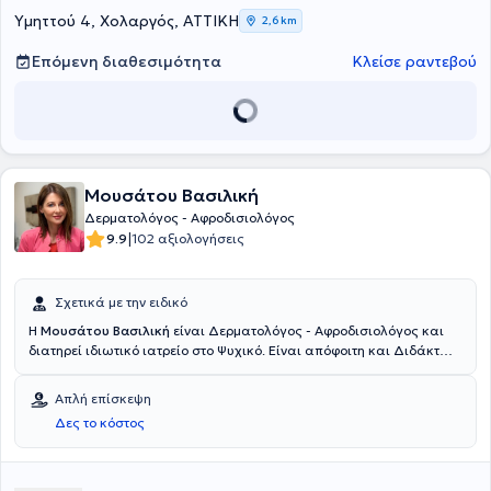
Yμηττού 4, Χολαργός, ΑΤΤΙΚΗ
2,6 km
Επόμενη διαθεσιμότητα
Κλείσε ραντεβού
Μουσάτου Βασιλική
Δερματολόγος - Αφροδισιολόγος
|
9.9
102 αξιολογήσεις
Σχετικά με την ειδικό
Η
Μουσάτου Βασιλική
είναι Δερματολόγος - Αφροδισιολόγος και
διατηρεί ιδιωτικό ιατρείο στο Ψυχικό. Είναι απόφοιτη και Διδάκτωρ,
με βαθμό «άριστα» στην διδακτορική της διατριβή, της Ιατρικής
Σχολής του Εθνικού και Καποδιστριακού Πανεπιστημίου Αθηνών.
Απλή επίσκεψη
Μετά το πέρας των σπουδών της, πραγματοποίησε την ειδικότητά
Δες το κόστος
της πρώτα στην Παθολογία και στη συνέχεια στη Δερματολογία.
Συγκεκριμένα, την ειδικότητά της στη Δερματολογία την
ολοκλήρωσε στο Πανεπιστημιακό Νοσοκομείο Mater Misericordiae
University Hospital του Δουβλίνου. Κατέχει πολύτιμη εργασιακή