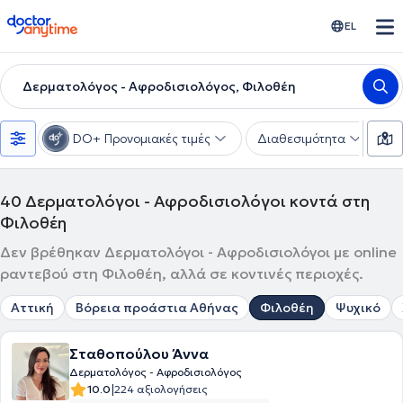
doctoranytime
EL
Δερματολόγος - Αφροδισιολόγος, Φιλοθέη
DO+ Προνομιακές τιμές
Διαθεσιμότητα
Υ
40
Δερματολόγοι - Αφροδισιολόγοι κοντά στη
Φιλοθέη
Δεν βρέθηκαν Δερματολόγοι - Αφροδισιολόγοι με online
ραντεβού στη Φιλοθέη, αλλά σε κοντινές περιοχές.
Αττική
Βόρεια προάστια Αθήνας
Φιλοθέη
Ψυχικό
Σταθοπούλου Άννα
Δερματολόγος - Αφροδισιολόγος
|
10.0
224 αξιολογήσεις