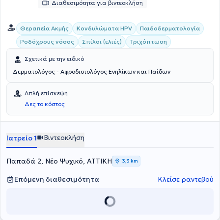
Διαθεσιμότητα για βιντεοκλήση
Θεραπεία Ακμής
Κονδυλώματα HPV
Παιδοδερματολογία
Ροδόχρους νόσος
Σπίλοι (ελιές)
Τριχόπτωση
Σχετικά με την ειδικό
Δερματολόγος - Αφροδισιολόγος Ενηλίκων και Παίδων
Απλή επίσκεψη
Δες το κόστος
Βιντεοκλήση
Ιατρείο 1
Παπαδά 2, Νέο Ψυχικό, ΑΤΤΙΚΗ
3,3 km
Επόμενη διαθεσιμότητα
Κλείσε ραντεβού