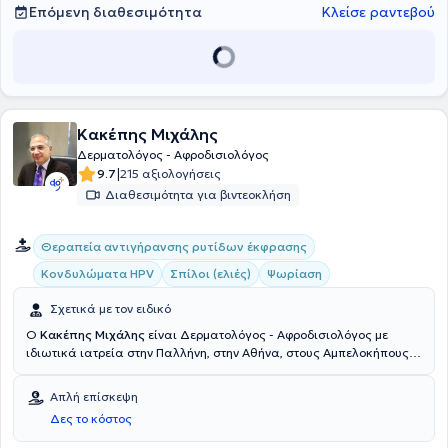
Επόμενη διαθεσιμότητα
Κλείσε ραντεβού
Κακέπης Μιχάλης
Δερματολόγος - Αφροδισιολόγος
|
9.7
215 αξιολογήσεις
Διαθεσιμότητα για βιντεοκλήση
Θεραπεία αντιγήρανσης ρυτίδων έκφρασης
Κονδυλώματα HPV
Σπίλοι (ελιές)
Ψωρίαση
Σχετικά με τον ειδικό
Ο
Κακέπης Μιχάλης
είναι Δερματολόγος - Αφροδισιολόγος με
ιδιωτικά ιατρεία στην Παλλήνη, στην Αθήνα, στους Αμπελοκήπους,
στο Ψυχικό και στην Ανάβυσσο από το 2003 μέχρι σήμερα. Είναι
Διδάκτωρ της ιατρικής σχολής του πανεπιστημίου Αθηνών και
Απλή επίσκεψη
διαθέτει πτυχίο ιατρικής από το ίδιο πανεπιστήμιο. Έλαβε την
Δες το κόστος
ειδικότητα της δερματολογίας - αφροδισιολογίας στα νοσοκομεία
Royal Wolverhampton Hospital & Dudley Group of Hospitals του