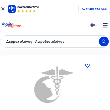
Doctoranytime
Άνοιγμα στο App
doctoranytime
EL
Δερματολόγος - Αφροδισιολόγος