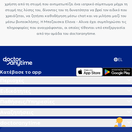
χρήστη από τη στιγμή που αντιμετωπίζει ένα ιατρικό σύμπτωμα μέχρι τη
στιγμή της λύσης του, δίνοντας του τη δυνατότητα να βρεί τον ειδικό που
χρειάζεται, να ζητήσει καθοδήγηση μέσω chat και να μιλήσει μαζί του
μέσω βιντεοκλήσης. Η Μπεζουσκα Ελενα - Αλινα έχει συμπληρώσει τις
πληροφορίες που αναγράφονται, οι οποίες τίθενται υπό επεξεργασία
από την ομάδα του doctoranytime.
EL
Κατέβασε το app
Περιοχές
Ειδικότητες
Παθήσεις/Υπηρεσίες
Αναζητήσεις
doctoranytime