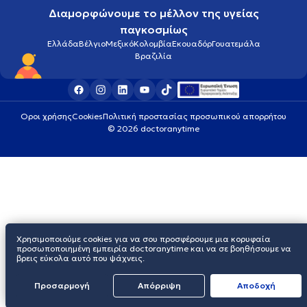
Διαμορφώνουμε το μέλλον της υγείας
παγκοσμίως
Ελλάδα
Βέλγιο
Μεξικό
Κολομβία
Εκουαδόρ
Γουατεμάλα
Βραζιλία
Οροι χρήσης
Cookies
Πολιτική προστασίας προσωπικού απορρήτου
© 2026 doctoranytime
Χρησιμοποιούμε cookies για να σου προσφέρουμε μια κορυφαία
προσωποποιημένη εμπειρία doctoranytime και να σε βοηθήσουμε να
βρεις εύκολα αυτό που ψάχνεις.
Προσαρμογή
Απόρριψη
Aποδοχή