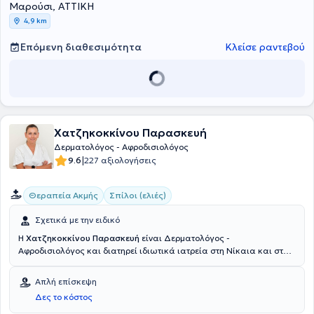
Μαρούσι, ΑΤΤΙΚΗ
4,9 km
Επόμενη διαθεσιμότητα
Κλείσε ραντεβού
Χατζηκοκκίνου Παρασκευή
Δερματολόγος - Αφροδισιολόγος
|
9.6
227 αξιολογήσεις
Θεραπεία Ακμής
Σπίλοι (ελιές)
Σχετικά με την ειδικό
Η
Χατζηκοκκίνου Παρασκευή
είναι Δερματολόγος -
Αφροδισιολόγος και διατηρεί ιδιωτικά ιατρεία στη Νίκαια και στη
Νέα Ερυθραία. Είναι απόφοιτος της Ιατρικής Σχολής του Εθνικού
και Καποδιστριακού Πανεπιστημίου Αθηνών και διπλωματούχος
Απλή επίσκεψη
στη δερματοσκόπηση σπίλων (Advanced Dermatoscopy
Δες το κόστος
Certificate). Πραγματοποίησε την ειδίκευσή της στη Δερματολογία
στην Πανεπιστημιακή Δερματολογική Κλινική του Πανεπιστημίου της