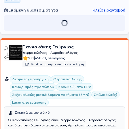
σεξουαλικώς μεταδιδόμενα νοσήματα (κονδυλώματα, μολυσματική
τέρμινθος, έρπητας), στη δερματοχειρουργική & επεμβατική
Επόμενη διαθεσιμότητα
Κλείσε ραντεβού
δερματολογία (laser για αποκατάσταση ουλών, αποτρίχωση,
ευρυαγγείες, ανάπλαση προσώπου, αφαίρεση σπίλων, κύστεων,
εμφυτεύματα και νήματα, αυτόλογους παράγοντες,
βλαστοκύτταρα), καθώς και σε καινοτόμες επεμβατικές πράξεις
(φωτοδυναμική θεραπεία, χαρτογράφηση σπίλων,
δερματοσκόπηση, κρυοθεραπεία καιοντοφόρεση για υπεριδρωσία).
Γιαννακάκης Γεώργιος
Δερματολόγος - Αφροδισιολόγος
|
9.8
458 αξιολογήσεις
Διαθεσιμότητα για βιντεοκλήση
Δερματοχειρουργική
Θεραπεία Ακμής
Καθαρισμός προσώπου
Κονδυλώματα HPV
Σεξουαλικώς μεταδιδόμενα νοσήματα (ΣΜΝ)
Σπίλοι (ελιές)
Laser αποτρίχωσης
Σχετικά με τον ειδικό
Ο
Γιαννακάκης Γεώργιος
είναι Δερματολόγος - Αφροδισιολόγος
και διατηρεί ιδιωτικό ιατρείο στους Αμπελοκήπους το οποίο και