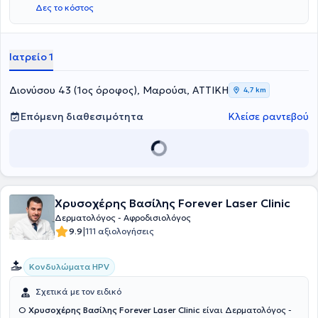
Δες το κόστος
Ασχολείται με την κλινική Δερματολογία - Αφροδισιολογία.
Ιατρείο 1
Διονύσου 43 (1ος όροφος), Μαρούσι, ΑΤΤΙΚΗ
4,7 km
Επόμενη διαθεσιμότητα
Κλείσε ραντεβού
Χρυσοχέρης Βασίλης Forever Laser Clinic
Δερματολόγος - Αφροδισιολόγος
|
9.9
111 αξιολογήσεις
Κονδυλώματα HPV
Σχετικά με τον ειδικό
Ο
Χρυσοχέρης Βασίλης Forever Laser Clinic
είναι Δερματολόγος -