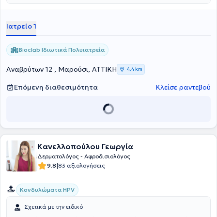
Διαθέτει πολυετή κλινική καθώς και ερευνητική εμπειρία
αποτελούμενη από πλήθος συνεδρίων και δημοσιεύσεων.
Ιατρείο 1
Bioclab Ιδιωτικά Πολυιατρεία
Αναβρύτων 12 , Μαρούσι, ΑΤΤΙΚΗ
4,4 km
Επόμενη διαθεσιμότητα
Κλείσε ραντεβού
Κανελλοπούλου Γεωργία
Δερματολόγος - Αφροδισιολόγος
|
9.8
83 αξιολογήσεις
Κονδυλώματα HPV
Σχετικά με την ειδικό