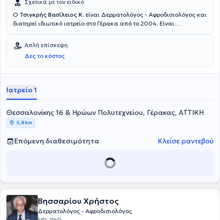
Σχετικά με τον ειδικό
Ο
Τσιγκρής Βασίλειος Κ.
είναι Δερματολόγος - Αφροδισιολόγος και
διατηρεί ιδιωτικό ιατρείο στο Γέρακα από το 2004. Είναι
πτυχιούχος της Ιατρικής Σχολής του Εθνικού και Καποδιστριακού
Πανεπιστημίου Αθηνών και ειδικεύτηκε στη Δερματολογία -
Απλή επίσκεψη
Αφροδισιολογία στο Πανεπιστημιακό Γενικό Νοσοκομείο Πατρών.
Δες το κόστος
Διαθέτει ιδιαίτερη εμπειρία στην κλινική δερματολογία, στα
κονδυλώματα και στις εφαρμογές laser. Τέλος, ο γιατρός είναι
μέλος του Ιατρικού Συλλόγου Αθηνών και της Ελληνικής
Δερματολογικής και Αφροδισιολογικής Εταιρείας.
Ιατρείο 1
Θεσσαλονίκης 16 & Ηρώων Πολυτεχνείου, Γέρακας, ΑΤΤΙΚΗ
5,8 km
Επόμενη διαθεσιμότητα
Κλείσε ραντεβού
Βησσαρίου Χρήστος
Δερματολόγος - Αφροδισιολόγος
MD, PhD