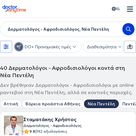
doctoranytime
EL
Δερματολόγος - Αφροδισιολόγος, Νέα Πεντέλη
DO+ Προνομιακές τιμές
Διαθεσιμότητα
Υ
40
Δερματολόγοι - Αφροδισιολόγοι κοντά στη
Νέα Πεντέλη
Δεν βρέθηκαν Δερματολόγοι - Αφροδισιολόγοι με online
ραντεβού στη Νέα Πεντέλη, αλλά σε κοντινές περιοχές.
Αττική
Βόρεια προάστια Αθήνας
Νέα Πεντέλη
Πεντέ
Σταματάκης Χρήστος
Δερματολόγος - Αφροδισιολόγος
|
9.8
192 αξιολογήσεις