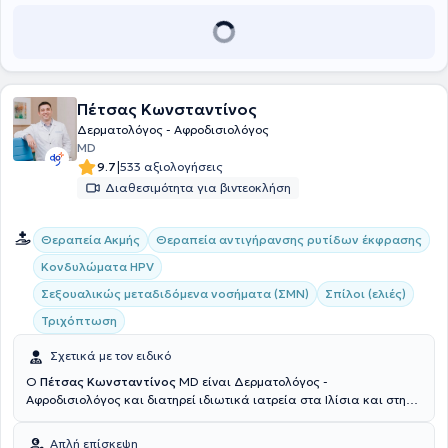
ιατρός έχει μεγάλη εξειδίκευση στην Αισθητική Δερματολογία, ώστε
να εκτελεί με επιτυχία εφαρμογές υαλουρονικού οξέος,
βοτουλινικής τοξίνης, βιοαπορροφήσιμων νήματων και όλες τις
τεχνικές αντιγήρανσης. Ιδιαίτερα γνωστικά της αντικείμενα
αποτελούν η Παιδοδερματολογία, οι εφαρμογές Laser και τα
Σεξουαλικώς μεταδιδόμενα νοσήματα. Επιπλέον εξειδικευμένες
Πέτσας Κωνσταντίνος
γνώσεις έχει στην ψωρίαση, την ακμή, την τριχόπτωση, και τον
έλεγχο σπίλων. Τέλος, αξίζει να αναφερθεί πως αποτελεί μέλος
Δερματολόγος - Αφροδισιολόγος
ελληνικών και πολλών ευρωπαϊκών Ιατρικών Εταιρειών και
MD
συμμετέχει ως ομιλήτρια και εκπαιδεύτρια σε πολλά
|
9.7
533 αξιολογήσεις
δερματολογικά συνέδρια.
Διαθεσιμότητα για βιντεοκλήση
Θεραπεία Ακμής
Θεραπεία αντιγήρανσης ρυτίδων έκφρασης
Κονδυλώματα HPV
Σεξουαλικώς μεταδιδόμενα νοσήματα (ΣΜΝ)
Σπίλοι (ελιές)
Τριχόπτωση
Σχετικά με τον ειδικό
Ο
Πέτσας Κωνσταντίνος
MD είναι Δερματολόγος -
Αφροδισιολόγος και διατηρεί ιδιωτικά ιατρεία στα Ιλίσια και στην
Αγία Παρασκευή. Είναι πτυχιούχος της ιατρικής και έχει ειδικευθεί
στην δερματολογία - αφροδισιολογία στο Νοσοκομείο Αφροδίσιων
Απλή επίσκεψη