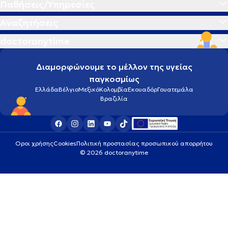
Παθήσεις/Υπηρεσίες
Αναζητήσεις
doctoranytime
Διαμορφώνουμε το μέλλον της υγείας
παγκοσμίως
Ελλάδα
Βέλγιο
Μεξικό
Κολομβία
Εκουαδόρ
Γουατεμάλα
Βραζιλία
Οροι χρήσης
Cookies
Πολιτική προστασίας προσωπικού απορρήτου
© 2026 doctoranytime