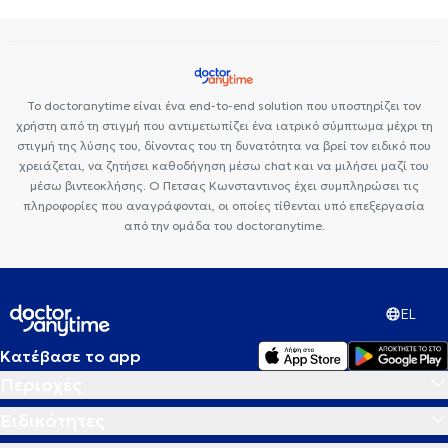
στον Νέο Κόσμο
Δερματολόγοι - Αφροδισιολόγοι στα Πατήσια
Απολέπιση προσώπου
Έρπης
Δερματολόγοι - Αφροδισιολόγοι στο Γαλάτσι
Δερματολόγοι -
Αφροδισιολόγοι στην Ηλιούπολη
Το doctoranytime είναι ένα end-to-end solution που υποστηρίζει τον
χρήστη από τη στιγμή που αντιμετωπίζει ένα ιατρικό σύμπτωμα μέχρι τη
στιγμή της λύσης του, δίνοντας του τη δυνατότητα να βρεί τον ειδικό που
χρειάζεται, να ζητήσει καθοδήγηση μέσω chat και να μιλήσει μαζί του
μέσω βιντεοκλήσης. Ο Πετσας Κωνσταντινος έχει συμπληρώσει τις
πληροφορίες που αναγράφονται, οι οποίες τίθενται υπό επεξεργασία
από την ομάδα του doctoranytime.
EL
Κατέβασε το app
Περιοχές
Ειδικότητες