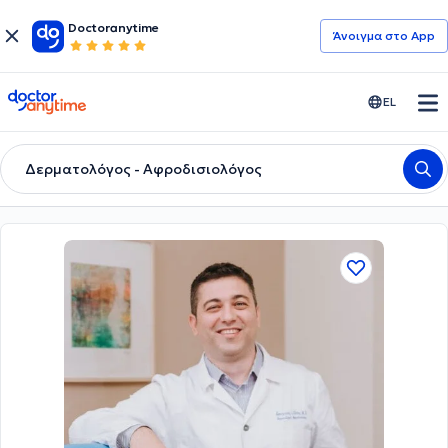
Doctoranytime
Άνοιγμα στο App
doctoranytime
EL
Δερματολόγος - Αφροδισιολόγος