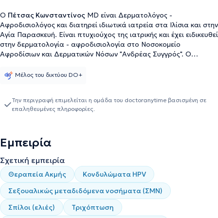
Ο
Πέτσας Κωνσταντίνος
MD είναι Δερματολόγος -
Αφροδισιολόγος και διατηρεί ιδιωτικά ιατρεία στα Ιλίσια και στην
Αγία Παρασκευή. Είναι πτυχιούχος της ιατρικής και έχει ειδικευθεί
στην δερματολογία - αφροδισιολογία στο Νοσοκομείο
Αφροδίσιων και Δερματικών Νόσων "Ανδρέας Συγγρός". Ο
γιατρός είναι εξειδικευμένος στη δερματοχειρουργική, ενώ
διαθέτει ιδιαίτερη εμπειρία στην αισθητική χειρουργική και στη
Μέλος του δικτύου DO+
χειρουργική αποκατάσταση καρκίνων του δέρματος και
βλεννογόνων. Είναι Επιστημονικός Συνεργάτης του τμήματος
Την περιγραφή επιμελείται η ομάδα του doctoranytime βασισμένη σε
Κρυοθεραπείας της Κρατικής Δερματολογικής Κλινικής του
επαληθευμένες πληροφορίες.
Νοσοκομείου "Ανδρέας Συγγρός" και Επιστημονικός Σύμβουλος
συναδέλφων άλλων ειδικοτήτων σε δερματολογικά θέματα.
Ακόμα, παρέχει εκπαιδευτικό έργο σε δερματολόγους που
Εμπειρία
ενδιαφέρονται για τις σύγχρονες εφαρμογές επεμβατικής και
αισθητικής δερματολογίας. Αριθμεί πληθώρα δημοσιεύσεων και
Σχετική εμπειρία
επιστημονικών μελετών σε έγκυρα επιστημονικά περιοδικά, σε
ερευνητικά πρωτόκολλα και σε συνέδρια στην Ελλάδα και το
Θεραπεία Ακμής
Κονδυλώματα HPV
εξωτερικό. Τέλος, ο γιατρός είναι μέλος της Ελληνικής
Δερματολογικής - Αφροδισιολογικής Εταιρείας, της Ελληνικής
Σεξουαλικώς μεταδιδόμενα νοσήματα (ΣΜΝ)
Δερματοχειρουργικής Εταιρείας, της Ελληνικής Εταιρείας
Σπίλοι (ελιές)
Τριχόπτωση
Παιδιατρικής Δερματολογίας και της Ελληνικής Ακαδημίας