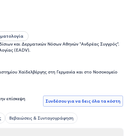
ν των νυχιών αλλά και των τριχών. Ιδιαίτερο ενδιαφέρον
γχρονες θεραπευτικές προσεγγίσεις. Έχει εξειδικευτεί στη
 αδιάλειπτα τις επιστημονικές εξελίξεις, ο Δρ.
υ βασίζονται στα υψηλότερα θεραπευτικά στάνταρντ.
ρματολογία
σιων και Δερματικών Νόσων Αθηνών "Ανδρέας Συγγρός".
λογίας (EADV).
ιστημίου Χαϊδελβέργης στη Γερμανία και στο Νοσοκομείο
την επίσκεψη
Συνδέσου για να δεις όλα τα κόστη
ς
Βεβαιώσεις & Συνταγογράφηση