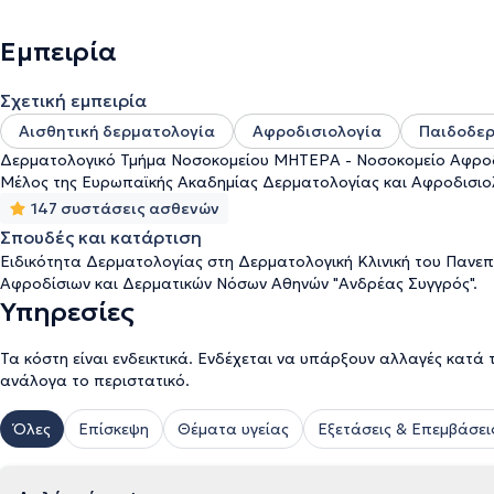
νοσημάτων. Επίσης, ασχολείται με την αντιμετώπιση των παθήσεω
επιδεικνύει στον τομέα της παιδοδερματολογίας, εφαρμόζοντας σύ
Εμπειρία
θεραπευτική χρήση των laser στη Δερματολογία. Παρακολουθώντας
Σουμαλεύρης Αλέξανδρος, προσφέρει εξατομικευμένες λύσεις πο
Σχετική εμπειρία
Αισθητική δερματολογία
Αφροδισιολογία
Παιδοδε
Δερματολογικό Τμήμα Νοσοκομείου ΜΗΤΕΡΑ - Νοσοκομείο Αφροδί
Μέλος της Ευρωπαϊκής Ακαδημίας Δερματολογίας και Αφροδισιο
147 συστάσεις ασθενών
Σπουδές και κατάρτιση
Ειδικότητα Δερματολογίας στη Δερματολογική Κλινική του Πανεπ
Αφροδίσιων και Δερματικών Νόσων Αθηνών "Ανδρέας Συγγρός".
Υπηρεσίες
Τα κόστη είναι ενδεικτικά. Ενδέχεται να υπάρξουν αλλαγές κατά 
ανάλογα το περιστατικό.
Όλες
Επίσκεψη
Θέματα υγείας
Εξετάσεις & Επεμβάσει