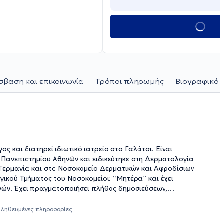
βαση και επικοινωνία
Τρόποι πληρωμής
Βιογραφικό
ς και διατηρεί ιδιωτικό ιατρείο στο Γαλάτσι. Είναι
 Γερμανία και στο Νοσοκομείο Δερματικών και Αφροδίσιων
γικού Τμήματος του Νοσοκομείου “Μητέρα” και έχει
ών. Έχει πραγματοποιήσει πλήθος δημοσιεύσεων,
 Στο ιδιωτικό ιατρείο του, ο ιατρός ασχολείται με όλο το
ιδικευμένος Δερματολόγος - Αφροδισιολόγος μπορεί να
αληθευμένες πληροφορίες.
 των δερματικών αλλά και των σεξουαλικά μεταδιδόμενων