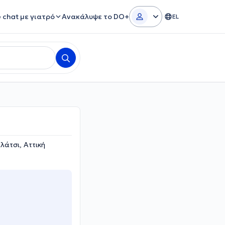
e chat με γιατρό
Ανακάλυψε το DO+
EL
λάτσι, Αττική