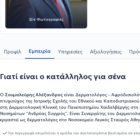
4 Φωτογραφίες
Εμπειρία
Προφίλ
Υπηρεσίες
Αξιολογήσεις
Πρόσ
Γιατί είναι ο κατάλληλος για σένα
Ο
Σουμαλεύρης Αλέξανδρος
είναι Δερματολόγος - Αφροδισιολόγο
πτυχιούχος της Ιατρικής Σχολής του Εθνικού και Καποδιστριακού Πανεπιστημίου Αθηνών και ειδικεύτηκε στη Δερματολογία
στη Δερματολογική Κλινική του Πανεπιστημίου Χαϊδελβέργης στη
Νοσημάτων “Ανδρέας Συγγρός”. Είναι Συνεργάτης του Δερματολο
εργαστεί ως δερματολόγος στο Νοσοκομείο Λευκός Σταυρός Αθην
ανακοινώσεων και παρουσιάσεων σε ελληνικά και διεθνή συνέδρια.
φάσμα της κλινικής, αισθητικής και laser δερματολογίας. Ως εξε
Την περιγραφή επιμελείται η ομάδα του doctoranytime βασισμένη σε επ
συμβουλέψει υπεύθυνα σχετικά με την πρόληψη και την θεραπεία