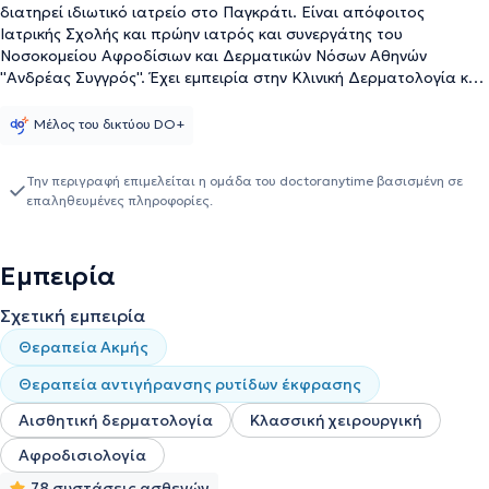
διατηρεί ιδιωτικό ιατρείο στο Παγκράτι. Είναι απόφοιτος
Ιατρικής Σχολής και πρώην ιατρός και συνεργάτης του
Νοσοκομείου Αφροδίσιων και Δερματικών Νόσων Αθηνών
''Ανδρέας Συγγρός''. Έχει εμπειρία στην Κλινική Δερματολογία και
Αφροδισιολογία, έχοντας αναλάβει τη θεραπεία περιστατικών
όπως ακμή, εκζέματα και κονδυλώματα. Το ιδιωτικό του ιατρείο
Μέλος του δικτύου DO+
είναι διαμορφωμένο, έτσι ώστε να είναι φιλικό προς τον ασθενή.
Είναι πλήρως εξοπλισμένο με μηχανήματα αιχμής με αποτέλεσμα
Την περιγραφή επιμελείται η ομάδα του doctoranytime βασισμένη σε
ο ιατρός να αποτελεί εγγύηση και σε περιστατικά που
επαληθευμένες πληροφορίες.
απαντώνται στην αισθητική δερματολογία. Ασθενείς όλων των
ηλικιών μπορούν να έχουν μια ολοκληρωμένη ενημέρωση και
προσέγγιση στο πρόβλημα που τους απασχολεί όπως θεραπεία
Εμπειρία
με laser, peeling, εμφυτεύματα υαλουρονικού οξέος αλλά και στη
θεραπεία ρυτίδων. Τέλος, ασθενείς που υποφέρουν από ακμή,
Σχετική εμπειρία
ευρυαγγείες, αλλά και ουλές μπορούν να απευθυνθούν στον
ιατρό για την παρακολούθηση και αντιμετώπιση του
Θεραπεία Ακμής
προβλήματός τους, βάσει των όσων προβλέπει η σύγχρονη
κλινική και αισθητική δερματολογία.
Θεραπεία αντιγήρανσης ρυτίδων έκφρασης
Αισθητική δερματολογία
Κλασσική χειρουργική
Αφροδισιολογία
78 συστάσεις ασθενών