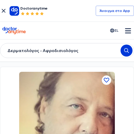
Doctoranytime
Άνοιγμα στο App
doctoranytime
EL
Δερματολόγος - Αφροδισιολόγος