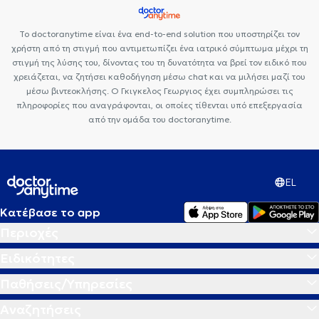
Το doctoranytime είναι ένα end-to-end solution που υποστηρίζει τον
χρήστη από τη στιγμή που αντιμετωπίζει ένα ιατρικό σύμπτωμα μέχρι τη
στιγμή της λύσης του, δίνοντας του τη δυνατότητα να βρεί τον ειδικό που
χρειάζεται, να ζητήσει καθοδήγηση μέσω chat και να μιλήσει μαζί του
μέσω βιντεοκλήσης. Ο Γκιγκελος Γεωργιος έχει συμπληρώσει τις
πληροφορίες που αναγράφονται, οι οποίες τίθενται υπό επεξεργασία
από την ομάδα του doctoranytime.
EL
Κατέβασε το app
Περιοχές
Ειδικότητες
Παθήσεις/Υπηρεσίες
Αναζητήσεις