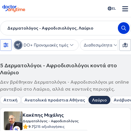
doctoranytime
EL
Δερματολόγος - Αφροδισιολόγος, Λαύριο
DO+ Προνομιακές τιμές
Διαθεσιμότητα
Υ
5
Δερματολόγοι - Αφροδισιολόγοι κοντά στο
Λαύριο
Δεν βρέθηκαν Δερματολόγοι - Αφροδισιολόγοι με online
ραντεβού στο Λαύριο, αλλά σε κοντινές περιοχές.
Αττική
Ανατολικά προάστια Αθήνας
Λαύριο
Ανάβυσ
Κακέπης Μιχάλης
Δερματολόγος - Αφροδισιολόγος
|
9.7
215 αξιολογήσεις