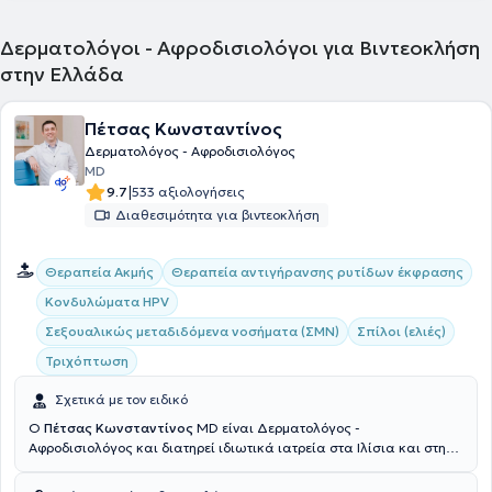
Δερματολόγοι - Αφροδισιολόγοι για Βιντεοκλήση
στην Ελλάδα
Πέτσας Κωνσταντίνος
Δερματολόγος - Αφροδισιολόγος
MD
|
9.7
533 αξιολογήσεις
Διαθεσιμότητα για βιντεοκλήση
Θεραπεία Ακμής
Θεραπεία αντιγήρανσης ρυτίδων έκφρασης
Κονδυλώματα HPV
Σεξουαλικώς μεταδιδόμενα νοσήματα (ΣΜΝ)
Σπίλοι (ελιές)
Τριχόπτωση
Σχετικά με τον ειδικό
Ο
Πέτσας Κωνσταντίνος
MD είναι Δερματολόγος -
Αφροδισιολόγος και διατηρεί ιδιωτικά ιατρεία στα Ιλίσια και στην
Αγία Παρασκευή. Είναι πτυχιούχος της ιατρικής και έχει ειδικευθεί
στην δερματολογία - αφροδισιολογία στο Νοσοκομείο Αφροδίσιων