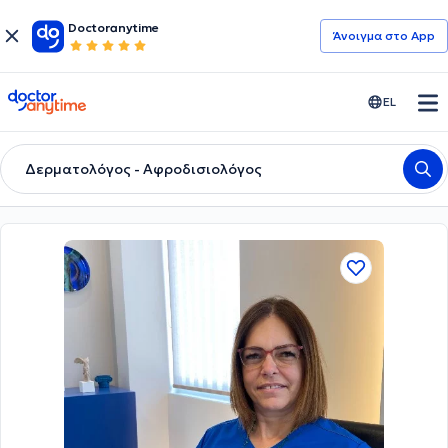
Doctoranytime
Άνοιγμα στο App
doctoranytime
EL
Δερματολόγος - Αφροδισιολόγος