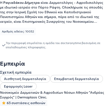
Η
Ραγιαδάκου Δήμητρα
είναι Δερματολόγος - Αφροδισιολόγος
με ιδιωτικό ιατρείο στο Πόρτο Ράφτη. Ολοκλήρωσε τις σπουδές
της στην Ιατρική Σχολή του Εθνικού και Καποδιστριακού
Πανεπιστημίου Αθηνών και σήμερα, πέρα από το ιδιωτικό της
ιατρείο, είναι Επιστημονικός Συνεργάτης του Νοσοκομείου
Αφροδίσιων και Δερματικών Νόσων Αθηνών "Ανδρέας Συγγρός",
στο Εργαστήριο Φυσιολογίας και Παθήσεων των Τριχών. Στο
Αριθμός αδείας: 10032
ιατρείο της, ο κάθε ασθενής ανεξάρτητα με την ηλικία του μπορεί
να ενημερωθεί για θέματα που αφορούν το κομμάτι της
Την περιγραφή επιμελείται η ομάδα του doctoranytime βασισμένη σε
δερματολογίας και του παρέχονται μια σειρά από υπηρεσίες
επαληθευμένες πληροφορίες.
τόσο αισθητικής όσο και κλινικής δερματολογίας. Πιο
συγκεκριμένα πραγματοποιούνται, μεταξύ άλλων, αποτριχώσεις
με laser, peelings, μεσοθεραπείες, υαλουρονικό οξύ αλλά και
Εμπειρία
θεραπείες ακμής, χαρτογραφήσεις σπίλων και
δερματοσκοπήσεις. Επιπλέον, διαθέτει ιδιαίτερη εμπειρία σε
Σχετική εμπειρία
περιστατικά Παιδοδερματολογίας. Τέλος, έχει παρακολουθήσει
σεμινάρια που πραγματοποιήθηκαν στον Καναδά, τη Σκωτία και
Αισθητική δερματολογία
Επεμβατική δερματολογία
την Αυστρία, ενώ υπήρξε ομιλήτρια και εκπαιδεύτρια σε διαλέξεις
Εφαρμογές Laser
σε επιστημονικά συνέδρια και ημερίδες που οργανώνει το
Νοσοκομείο "Ανδρέας Συγγρός".
Νοσοκομείο Δερματικών & Αφροδισίων Νόσων Αθηνών "Ανδρέας
Συγγρός" | Dermaplasis Clinic.
63 συστάσεις ασθενών