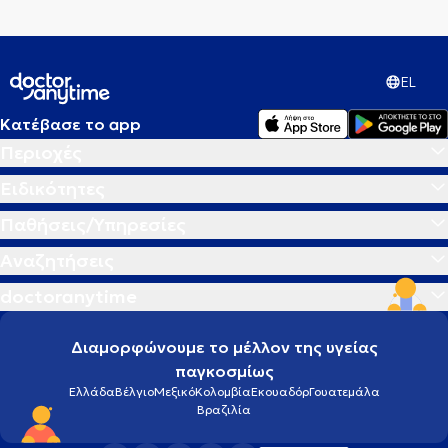
EL
Κατέβασε το app
Περιοχές
Ειδικότητες
Παθήσεις/Υπηρεσίες
Αναζητήσεις
doctoranytime
Διαμορφώνουμε το μέλλον της υγείας
παγκοσμίως
Ελλάδα
Βέλγιο
Μεξικό
Κολομβία
Εκουαδόρ
Γουατεμάλα
Βραζιλία