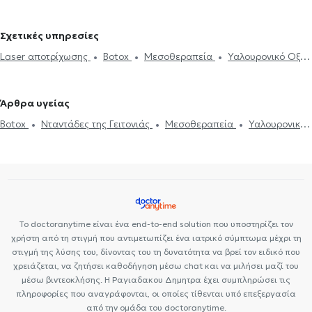
Αφροδισιολόγοι στην Παλλήνη
Δερματολόγοι - Αφροδισιολόγοι
στα Γλυκά Νερά
Δερματολόγοι - Αφροδισιολόγοι στον Γέρακα
Σχετικές υπηρεσίες
Laser αποτρίχωσης
Botox
Μεσοθεραπεία
Υαλουρονικό Οξύ -
Fillers
Απολέπιση προσώπου
Θεραπεία Ακμής
Ακμή
Ηλεκτρονική συνταγογράφηση
Τριχοτιλλομανία
Αντιμετώπιση
Άρθρα υγείας
σμηγματορροϊκής δερματίτιδας
Ακτινική κεράτωση
Ξηροδερμία
Botox
Νταντάδες της Γειτονιάς
Μεσοθεραπεία
Υαλουρονικό
Ιατρικές βεβαιώσεις
Πιστοποιητικά υγείας για εργασία
Οξύ - Fillers
Καθαρισμός προσώπου
Μελάνωμα
Νταντάδες της Γειτονιάς
Καθαρισμός προσώπου
Fractional
Κονδυλώματα HPV
Νήματα Προσώπου (Lifting)
Σεξουαλικώς
laser
Ευρυαγγείες
Αφαίρεση τατουάζ (tattoo)
Κρυολιπόλυση
μεταδιδόμενα νοσήματα (ΣΜΝ)
Fractional laser
Θεραπεία
Ακμής
Laser αποτρίχωσης
Έκζεμα
Ψωρίαση
Κρυολιπόλυση
Βλεφαροπλαστική
Θηλώματα
Κυτταρίτιδα
Το doctoranytime είναι ένα end-to-end solution που υποστηρίζει τον
Απολέπιση προσώπου
Έρπης
χρήστη από τη στιγμή που αντιμετωπίζει ένα ιατρικό σύμπτωμα μέχρι τη
στιγμή της λύσης του, δίνοντας του τη δυνατότητα να βρεί τον ειδικό που
χρειάζεται, να ζητήσει καθοδήγηση μέσω chat και να μιλήσει μαζί του
μέσω βιντεοκλήσης. Η Ραγιαδακου Δημητρα έχει συμπληρώσει τις
πληροφορίες που αναγράφονται, οι οποίες τίθενται υπό επεξεργασία
από την ομάδα του doctoranytime.