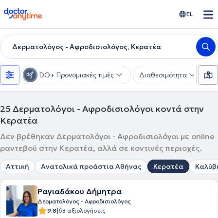
doctoranytime
EL
Δερματολόγος - Αφροδισιολόγος, Κερατέα
DO+ Προνομιακές τιμές
Διαθεσιμότητα
Υ
25
Δερματολόγοι - Αφροδισιολόγοι κοντά στην
Κερατέα
Δεν βρέθηκαν Δερματολόγοι - Αφροδισιολόγοι με online
ραντεβού στην Κερατέα, αλλά σε κοντινές περιοχές.
Αττική
Ανατολικά προάστια Αθήνας
Κερατέα
Καλύβ
Ραγιαδάκου Δήμητρα
Δερματολόγος - Αφροδισιολόγος
|
9.8
63 αξιολογήσεις