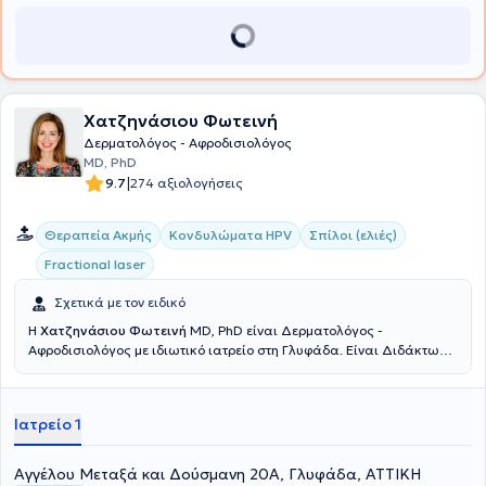
Ελληνικής Δερματοχειρουργικής Εταιρείας, της Ελληνικής
Δερματολογικής Εταιρείας και της Εuropean Academy of
Dermatology and Venereology.
Χατζηνάσιου Φωτεινή
Δερματολόγος - Αφροδισιολόγος
MD, PhD
|
9.7
274 αξιολογήσεις
Θεραπεία Ακμής
Κονδυλώματα HPV
Σπίλοι (ελιές)
Fractional laser
Σχετικά με τον ειδικό
Η
Χατζηνάσιου Φωτεινή
MD, PhD είναι Δερματολόγος -
Αφροδισιολόγος με ιδιωτικό ιατρείο στη Γλυφάδα. Είναι Διδάκτωρ
Ιατρικής του Εθνικού και Καποδιστριακού Πανεπιστημίου Αθηνών
και πτυχιούχος της Ιατρικής Σχολής του ίδιου ιδρύματος. Επιπλέον,
έχει μετεκπαιδευθεί στην "Ιατρική Ψυχολογία" στο Εθνικό και
Ιατρείο 1
Καποδιστριακό Πανεπιστήμιο Αθηνών και ειδικεύθηκε στην
Πανεπιστημιακή Δερματολογική, Αφροδισιολογική και
Αλλεργιολογική Κλινική Charité του Βερολίνου, καθώς και στη B’
Αγγέλου Μεταξά και Δούσμανη 20Α, Γλυφάδα, ΑΤΤΙΚΗ