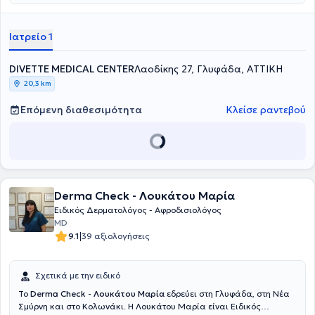
εμπειρία σε περιστατικά laser αποτρίχωσης, peeling, θεραπείας
ακμής, μεσοθεραπείας και υαλουρονικού οξέος. Στην Athens
Derma Clinic προσφέρονται πλήθος υπηρεσιών, εξατομικευμένες
Ιατρείο 1
για τις ανάγκες εκάστοτε ασθενούς.
DIVETTE MEDICAL CENTER
Λαοδίκης 27, Γλυφάδα, ΑΤΤΙΚΗ
20,3 km
Επόμενη διαθεσιμότητα
Κλείσε ραντεβού
Derma Check - Λουκάτου Μαρία
Ειδικός Δερματολόγος - Αφροδισιολόγος
MD
|
9.1
39 αξιολογήσεις
Σχετικά με την ειδικό
To
Derma Check - Λουκάτου Μαρία
εδρεύει στη Γλυφάδα, στη Νέα
Σμύρνη και στο Κολωνάκι. Η Λουκάτου Μαρία είναι Ειδικός