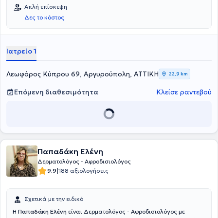
Αθηνών και ειδικεύτηκε στη Δερματολογία στο Νοσοκομείο
Απλή επίσκεψη
Δερματικών και Αφροδισίων Νόσων Αθηνών "Ανδρέας Συγγρός".
Δες το κόστος
Έχει διατελέσει Επιστημονική συνεργάτης στο τμήμα Υγείας του ΙΕΚ
"Ιπποκράτης" και είναι μέλος του Ιατρικού Συλλόγου Πειραιά και
της Ελληνικής Δερματολογικής και Αφροδισιολογικής Εταιρείας.
Στο ιδιωτικό της ιατρείο παρέχει πλήθος κλινικών και αισθητικών
Ιατρείο 1
υπηρεσιών, εξατομικευμένες για τις ανάγκες εκάστοτε ασθενούς.
Λεωφόρος Κύπρου 69, Αργυρούπολη, ΑΤΤΙΚΗ
22,9 km
Επόμενη διαθεσιμότητα
Κλείσε ραντεβού
Παπαδάκη Ελένη
Δερματολόγος - Αφροδισιολόγος
|
9.9
188 αξιολογήσεις
Σχετικά με την ειδικό
Η
Παπαδάκη Ελένη
είναι Δερματολόγος - Αφροδισιολόγος με