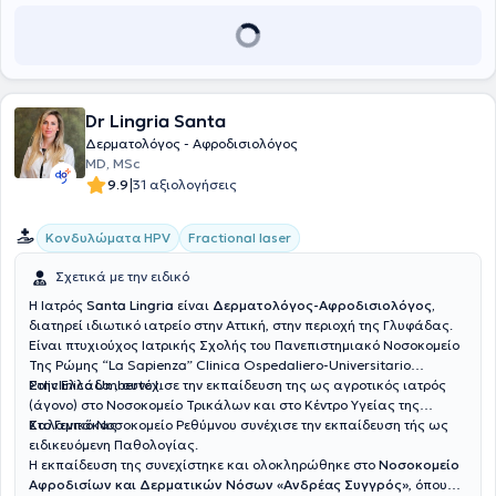
Dr Lingria Santa
Δερματολόγος - Αφροδισιολόγος
MD, MSc
|
9.9
31 αξιολογήσεις
Κονδυλώματα HPV
Fractional laser
Σχετικά με την ειδικό
Η Ιατρός
Santa Lingria
είναι
Δερματολόγος-Αφροδισιολόγος,
διατηρεί ιδιωτικό ιατρείο στην Αττική, στην περιοχή της Γλυφάδας.
Είναι πτυχιούχος Ιατρικής Σχολής του Πανεπιστημιακό Νοσοκομείο
Της Ρώμης “La Sapienza” Clinica Ospedaliero-Universitario
Policlinico Umberto I.
Στην Ελλάδα , συνέχισε την εκπαίδευση της ως αγροτικός ιατρός
(άγονο) στο Νοσοκομείο Τρικάλων και στο Κέντρο Υγείας της
Καλαμπάκας.
Στο Γενικό Νοσοκομείο Ρεθύμνου συνέχισε την εκπαίδευση τής ως
ειδικευόμενη Παθολογίας.
Η εκπαίδευση της συνεχίστηκε και ολοκληρώθηκε στο
Νοσοκομείο
Αφροδισίων και Δερματικών Νόσων «Ανδρέας Συγγρός»
, όπου