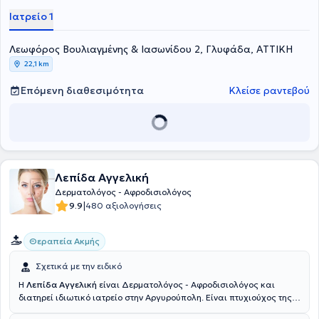
μέχρι σήμερα, συνεχίζει αδιάκοπα να επιδιώκει την αριστεία, να
Ιατρείο 1
ενημερώνεται για τις διεθνείς εξελίξεις, να αναζητά την καινοτομία
και να διασφαλίζει την απόλυτη ασφάλεια κάθε ιατρικής πράξης
Λεωφόρος Βουλιαγμένης & Ιασωνίδου 2, Γλυφάδα, ΑΤΤΙΚΗ
μέχρι και την τελευταία λεπτομέρεια. Παράλληλα, η ιατρός είναι
Διευθύντρια του Τμήματος Mohs Χειρουργικής του Νοσοκομείου
22,1 km
ΥΓΕΙΑ
, αποτελώντας τη μοναδική πιστοποιημένη Mohs Χειρουργό
στην Ελλάδα.
Επόμενη διαθεσιμότητα
Κλείσε ραντεβού
Λεπίδα Αγγελική
Δερματολόγος - Αφροδισιολόγος
|
9.9
480 αξιολογήσεις
Θεραπεία Ακμής
Σχετικά με την ειδικό
Η
Λεπίδα Αγγελική
είναι Δερματολόγος - Αφροδισιολόγος και
διατηρεί ιδιωτικό ιατρείο στην Αργυρούπολη. Είναι πτυχιούχος της
Ιατρικής Σχολής του Εθνικού και Καποδιστριακού Πανεπιστημίου