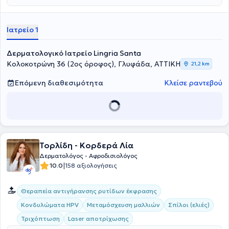
απέκτησε τη μέγιστη εκπαιδευτική εμπειρία όλο αυτό το διάστημα.
Ιατρείο 1
Δερματολογικό Ιατρείο Lingria Santa
Κολοκοτρώνη 36 (2ος όροφος), Γλυφάδα, ΑΤΤΙΚΗ
21,2 km
Επόμενη διαθεσιμότητα
Κλείσε ραντεβού
Τορλίδη - Κορδερά Λία
Δερματολόγος - Αφροδισιολόγος
|
10.0
158 αξιολογήσεις
Θεραπεία αντιγήρανσης ρυτίδων έκφρασης
Κονδυλώματα HPV
Μεταμόσχευση μαλλιών
Σπίλοι (ελιές)
Τριχόπτωση
Laser αποτρίχωσης