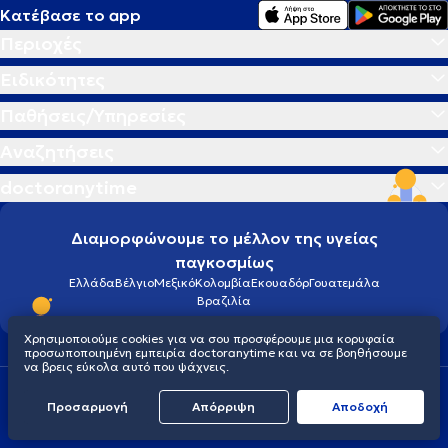
Κατέβασε το app
Περιοχές
Ειδικότητες
Παθήσεις/Υπηρεσίες
Αναζητήσεις
doctoranytime
Διαμορφώνουμε το μέλλον της υγείας
παγκοσμίως
Ελλάδα
Βέλγιο
Μεξικό
Κολομβία
Εκουαδόρ
Γουατεμάλα
Βραζιλία
Χρησιμοποιούμε cookies για να σου προσφέρουμε μια κορυφαία
προσωποποιημένη εμπειρία doctoranytime και να σε βοηθήσουμε
να βρεις εύκολα αυτό που ψάχνεις.
Οροι χρήσης
Cookies
Πολιτική προστασίας προσωπικού απορρήτου
Προσαρμογή
Απόρριψη
Aποδοχή
© 2026 doctoranytime