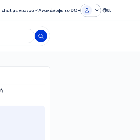
e chat με γιατρό
Ανακάλυψε το DO+
EL
κή