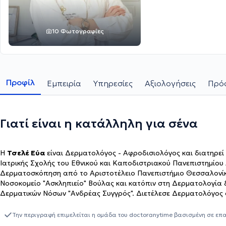
10 Φωτογραφίες
Προφίλ
Εμπειρία
Υπηρεσίες
Αξιολογήσεις
Πρόσ
Γιατί είναι η κατάλληλη για σένα
Η
Τσελέ Εύα
είναι Δερματολόγος - Αφροδισιολόγος και διατηρεί 
Ιατρικής Σχολής του Εθνικού και Καποδιστριακού Πανεπιστημίου
Δερματοσκόπηση από το Αριστοτέλειο Πανεπιστήμιο Θεσσαλονίκης
Νοσοκομείο "Ασκληπιείο" Βούλας και κατόπιν στη Δερματολογία
Δερματικών Νόσων "Ανδρέας Συγγρός". Διετέλεσε Δερματολόγος στ
Guy's & St Thomas' Hospital του Λονδίνου. Από το 2020 μέχρι κα
"Ασκληπιείο" Βούλας. Στο ιδιωτικό της ιατρείο παρέχει πλήθος υπ
Την περιγραφή επιμελείται η ομάδα του doctoranytime βασισμένη σε επ
ασθενούς.