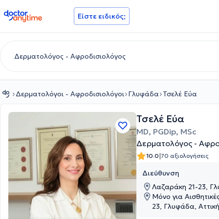
doctoranytime
Είστε ειδικός;
Δερματολόγοι - Αφροδισιολόγοι
Γλυφάδα
Τσελέ Εύα
Τσελέ Εύα
MD, PGDip, MSc
Δερματολόγος - Αφρ
|
10.0
70 αξιολογήσεις
Διεύθυνση
Λαζαράκη 21-23, Γλ
Μόνο για Αισθητικέ
23, Γλυφάδα, Αττικ