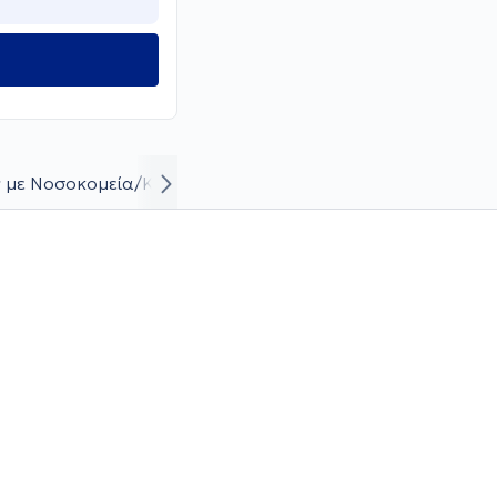
 με Νοσοκομεία/Κλινικές
Βιογραφικό και καριέρα