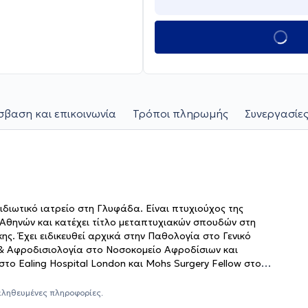
βαση και επικοινωνία
Τρόποι πληρωμής
Συνεργασίες
ιδιωτικό ιατρείο στη Γλυφάδα. Είναι πτυχιούχος της
 Αθηνών και κατέχει τίτλο μεταπτυχιακών σπουδών στη
. Έχει ειδικευθεί αρχικά στην Παθολογία στο Γενικό
 & Αφροδισιολογία στο Νοσοκομείο Αφροδίσιων και
ο Ealing Hospital London και Mohs Surgery Fellow στο
ι σήμερα είναι Επιμελήτρια ΕΣΥ στο Γενικό Νοσοκομείο
ηρεσιών, εξατομικευμένες για τις ανάγκες του εκάστοτε
αληθευμένες πληροφορίες.