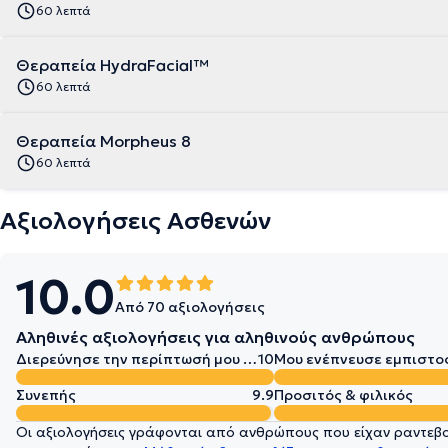
60 λεπτά
Θεραπεία HydraFacial™
60 λεπτά
Θεραπεία Morpheus 8
60 λεπτά
Αξιολογήσεις Ασθενών
10.0
Από 70 αξιολογήσεις
Αληθινές αξιολογήσεις για αληθινούς ανθρώπους
Διερεύνησε την περίπτωσή μου σε βάθος
10
Μου ενέπνευσε εμπιστο
Συνεπής
9.9
Προσιτός & φιλικός
Οι αξιολογήσεις γράφονται από ανθρώπους που είχαν ραντεβού