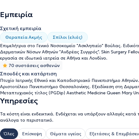
Εμπειρία
Σχετική εμπειρία
Θεραπεία Ακμής
Σπίλοι (ελιές)
Επιμελήτρια στο Γενικό Νοσοκομείο "Ασκληπιείο" Βούλας. Ειδικ
Δερματικών Νόσων Αθηνών "Ανδρέας Συγγρός". Skin Surgery Fellow
εργασία σε ιδιωτικά ιατρεία σε Αθήνα και Λονδίνο.
70 συστάσεις ασθενών
Σπουδές και κατάρτιση
Πτυχίο Ιατρικής Εθνικό και Καποδιστριακό Πανεπιστήμιο Αθηνώ
Αριστοτέλειο Πανεπιστήμιο Θεσσαλονίκης. Εξειδίκεση στη Δερματ
Μεταπτυχιακός τίτλος (PGDip) Aesthetic Medicine Queen Mary Univ
Υπηρεσίες
Τα κόστη είναι ενδεικτικά. Ενδέχεται να υπάρξουν αλλαγές κατά 
ανάλογα το περιστατικό.
Όλες
Επίσκεψη
Θέματα υγείας
Εξετάσεις & Επεμβάσει