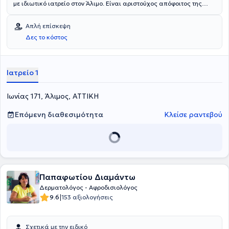
με ιδιωτικό ιατρείο στον Άλιμο. Είναι αριστούχος απόφοιτος της
ιατρικής σχολής του Universitatea de medicina Timisoara και έχει
εξειδικευθεί στο χώρο της κρυοχειρουργικής με ιδιαίτερη έμφαση
Απλή επίσκεψη
στην αντιμετώπιση κονδυλωμάτων και θηλωμάτων. Διαθέτει
Δες το κόστος
πολυετή εμπειρία στον τομέα της δερματολογίας και συνεργάζεται
με μεγάλα νοσοκομεία της χώρας. Τέλος, εξειδικεύεται στην κλινική
δερματολογία, στις εφαρμογές Laser και στη δερματοχειρουργική.
Ιατρείο 1
Ιωνίας 171, Άλιμος, ΑΤΤΙΚΗ
Επόμενη διαθεσιμότητα
Κλείσε ραντεβού
Παπαφωτίου Διαμάντω
Δερματολόγος - Αφροδισιολόγος
|
9.6
153 αξιολογήσεις
Σχετικά με την ειδικό