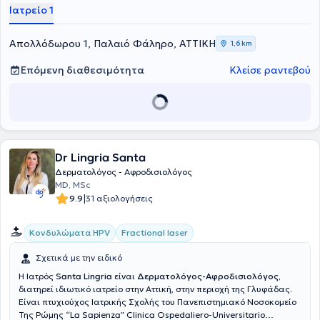
Νοσοκομείο Αθηνών
"Ο Ευαγγελισμός
''. Αποτελεί μέλος της
Ιατρείο 1
ιατρικής μας ομάδας , με πολυετή εμπειρία στην αντιμετώπιση και
θεραπεία περιστατικών που αφορούν όλο το φάσμα της κλινικής
Δερματολογίας και Αφροδισιολογίας (ακμή, αλωπεκία, αφροδίσια
Απολλόδωρου 1, Παλαιό Φάληρο, ΑΤΤΙΚΗ
1,6 km
νοσήματα, έκζεμα κλπ), σε ιδιωτικά ιατρεία και νοσοκομεία . Είναι
μέλος του Ιατρικού Συλλόγου Αθηνών και της Ελληνικής Εταιρείας
Επόμενη διαθεσιμότητα
Κλείσε ραντεβού
Δερματολογίας- Αφροδισιολογίας. Το ανθρώπινο δυναμικό της
Κλινικής αποτελεί σημείο αναφοράς και παρέχει ιδανικές λύσεις με
γνώμονα τις δικές σας ανάγκες.
Dr Lingria Santa
Δερματολόγος - Αφροδισιολόγος
MD, MSc
|
9.9
31 αξιολογήσεις
Κονδυλώματα HPV
Fractional laser
Σχετικά με την ειδικό
Η Ιατρός
Santa Lingria
είναι
Δερματολόγος-Αφροδισιολόγος,
διατηρεί ιδιωτικό ιατρείο στην Αττική, στην περιοχή της Γλυφάδας.
Είναι πτυχιούχος Ιατρικής Σχολής του Πανεπιστημιακό Νοσοκομείο
Της Ρώμης “La Sapienza” Clinica Ospedaliero-Universitario