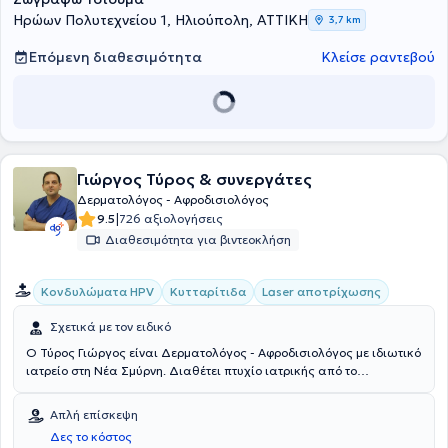
Ηρώων Πολυτεχνείου 1, Ηλιούπολη, ΑΤΤΙΚΗ
3,7 km
Επόμενη διαθεσιμότητα
Κλείσε ραντεβού
Γιώργος Τύρος & συνεργάτες
Δερματολόγος - Αφροδισιολόγος
|
9.5
726 αξιολογήσεις
Διαθεσιμότητα για βιντεοκλήση
Κονδυλώματα HPV
Κυτταρίτιδα
Laser αποτρίχωσης
Σχετικά με τον ειδικό
Ο Τύρος Γιώργος είναι Δερματολόγος - Αφροδισιολόγος με ιδιωτικό
ιατρείο στη Νέα Σμύρνη. Διαθέτει πτυχίο ιατρικής από το
Πανεπιστήμιο της Πάντοβα στην Ιταλία. Ακόμη, ο γιατρός εκπονεί τη
διδακτορική του διατριβή στο Πανεπιστήμιο Αθηνών σε
Απλή επίσκεψη
ψυχοδερματολογικό θέμα στο τμήμα Σεξουαλικά Μεταδιδόμενων
Δες το κόστος
Ασθενειών του Νοσοκομείου Αφροδίσιων & Δερματικών Νόσων