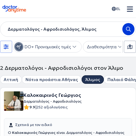
doctoranytime
EL
Δερματολόγος - Αφροδισιολόγος, Άλιμος
DO+ Προνομιακές τιμές
Διαθεσιμότητα
Υ
2
Δερματολόγοι - Αφροδισιολόγοι στον Άλιμο
Αττική
Νότια προάστια Αθήνας
Άλιμος
Παλαιό Φάλ
Καλοκαιρινός Γεώργιος
Δερματολόγος - Αφροδισιολόγος
|
9.9
252 αξιολογήσεις
Σχετικά με τον ειδικό
Ο
Καλοκαιρινός Γεώργιος
είναι Δερματολόγος - Αφροδισιολόγος