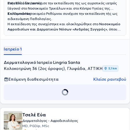
Policlinico Umberto I.
Στην Ελλάδα , συνέχισε την εκπαίδευση της ως αγροτικός ιατρός
(άγονο) στο Νοσοκομείο Τρικάλων και στο Κέντρο Υγείας της
Καλαμπάκας.
Στο Γενικό Νοσοκομείο Ρεθύμνου συνέχισε την εκπαίδευση τής ως
ειδικευόμενη Παθολογίας.
Η εκπαίδευση της συνεχίστηκε και ολοκληρώθηκε στο
Νοσοκομείο
Αφροδισίων και Δερματικών Νόσων «Ανδρέας Συγγρός»
, όπου
απέκτησε τη μέγιστη εκπαιδευτική εμπειρία όλο αυτό το διάστημα.
Ιατρείο 1
Δερματολογικό Ιατρείο Lingria Santa
Κολοκοτρώνη 36 (2ος όροφος), Γλυφάδα, ΑΤΤΙΚΗ
5,1 km
Επόμενη διαθεσιμότητα
Κλείσε ραντεβού
Τσελέ Εύα
Δερματολόγος - Αφροδισιολόγος
MD, PGDip, MSc