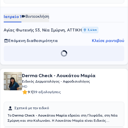
"Ανδρέας Συγγρός". Στο ιδιωτικό του ιατρείο παρέχονται αρκετές
υπηρεσίες, όπως laser αποτρίχωσης, peeling, θεραπείες ακμής και
κονδυλωμάτων, κρυοθεραπείες και υαλουρονικό οξύ/Fillers και
Βιντεοκλήση
Ιατρείο 1
μπορούν να αντιμετωπιστούν πολλές παθήσεις, όπως τριχόπτωση,
κυτταρίτιδα, μελάνωμα και έρπης. Τέλος, η μεγάλη αγάπη και
γνώση του γιατρού για το δέρμα μεταφράζεται σε πιο στοχευμένες
Αγίας Φωτεινής 53, Νέα Σμύρνη, ΑΤΤΙΚΗ
3,4 km
θεραπείες για τους ασθενείς του.
Επόμενη διαθεσιμότητα
Κλείσε ραντεβού
Derma Check - Λουκάτου Μαρία
Ειδικός Δερματολόγος - Αφροδισιολόγος
MD
|
9.1
39 αξιολογήσεις
Σχετικά με την ειδικό
To
Derma Check - Λουκάτου Μαρία
εδρεύει στη Γλυφάδα, στη Νέα
Σμύρνη και στο Κολωνάκι. Η Λουκάτου Μαρία είναι Ειδικός
Δερματολόγος - Αφροδισιολόγος και Επιστημονικά Υπεύθυνη της