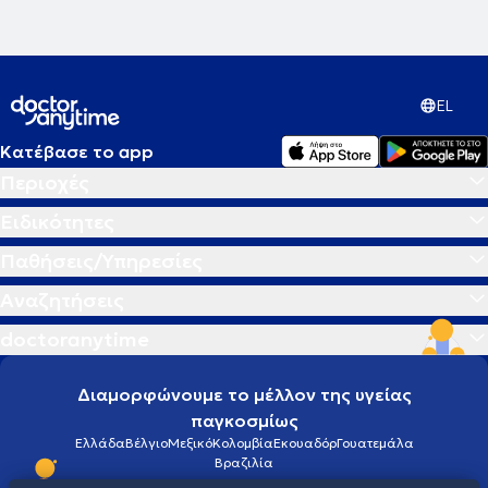
EL
Κατέβασε το app
Περιοχές
Ειδικότητες
Παθήσεις/Υπηρεσίες
Αναζητήσεις
doctoranytime
Διαμορφώνουμε το μέλλον της υγείας
παγκοσμίως
Ελλάδα
Βέλγιο
Μεξικό
Κολομβία
Εκουαδόρ
Γουατεμάλα
Βραζιλία