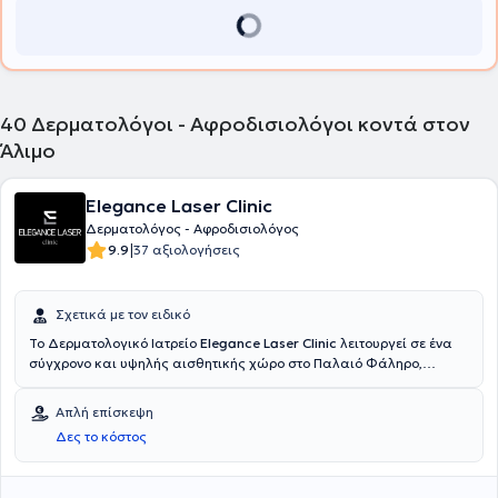
Δερματολογικής Εταιρείας και της Εuropean Academy of
Dermatology and Venereology.
40
Δερματολόγοι - Αφροδισιολόγοι κοντά στον
Άλιμο
Elegance Laser Clinic
Δερματολόγος - Αφροδισιολόγος
|
9.9
37 αξιολογήσεις
Σχετικά με τον ειδικό
Το Δερματολογικό Ιατρείο
Elegance Laser Clinic
λειτουργεί σε ένα
σύγχρονο και υψηλής αισθητικής χώρο στο Παλαιό Φάληρο,
παρέχει υψηλής ποιότητας υπηρεσίες , επιστημονικά τεκμηριωμένες
και εξατομικευμένες θεραπείες Kλινικής Δερματολογίας Ενηλίκων
Απλή επίσκεψη
- Παίδων, Αισθητικής Δερματολογίας και Laser. Η ιατρός κα
Δες το κόστος
Ζουμπιάδου Μαρία
είναι απόφοιτος της Ιατρικής Σχολής του
Εθνικού και Καποδιστριακού Πανεπιστημίου Αθηνών και
ειδικεύτηκε στην Δερματολογία - Αφροδισιολογία στο Γενικό