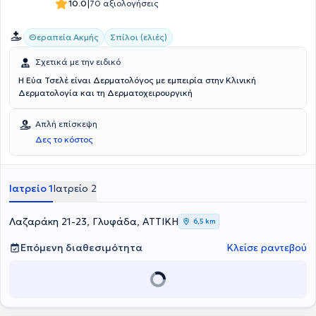
|
10.0
70 αξιολογήσεις
Θεραπεία Ακμής
Σπίλοι (ελιές)
Σχετικά με την ειδικό
Η Εύα Τσελέ είναι Δερματολόγος με εμπειρία στην Κλινική
Δερματολογία και τη Δερματοχειρουργική
Απλή επίσκεψη
Δες το κόστος
Ιατρείο 1
Ιατρείο 2
Λαζαράκη 21-23, Γλυφάδα, ΑΤΤΙΚΗ
6,5 km
Επόμενη διαθεσιμότητα
Κλείσε ραντεβού