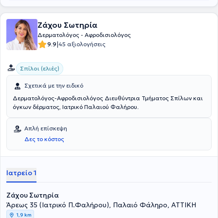
και εφαρμογές laser (αποτρίχωση με laser αλεξανδρίτη,
ευρυαγγείες, ανάπλαση δέρματος).
Ζάχου Σωτηρία
Δερματολόγος - Αφροδισιολόγος
|
9.9
45 αξιολογήσεις
Σπίλοι (ελιές)
Σχετικά με την ειδικό
Δερματολόγος-Αφροδισιολόγος Διευθύντρια Τμήματος Σπίλων και
όγκων δέρματος, Ιατρικό Παλαιού Φαλήρου.
Απλή επίσκεψη
Δες το κόστος
Ιατρείο 1
Ζάχου Σωτηρία
Άρεως 35 (Ιατρικό Π.Φαλήρου), Παλαιό Φάληρο, ΑΤΤΙΚΗ
1,9 km