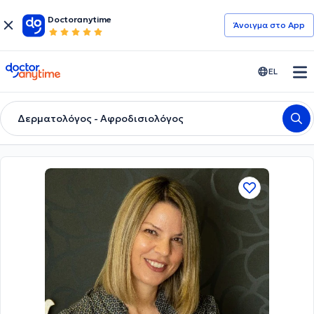
Doctoranytime
Άνοιγμα στο App
doctoranytime
EL
Δερματολόγος - Αφροδισιολόγος