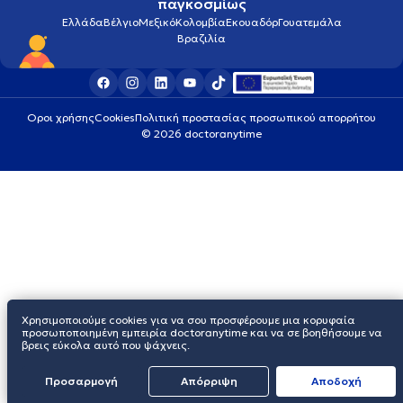
παγκοσμίως
Ελλάδα
Βέλγιο
Μεξικό
Κολομβία
Εκουαδόρ
Γουατεμάλα
Βραζιλία
Οροι χρήσης
Cookies
Πολιτική προστασίας προσωπικού απορρήτου
© 2026 doctoranytime
Χρησιμοποιούμε cookies για να σου προσφέρουμε μια κορυφαία
προσωποποιημένη εμπειρία doctoranytime και να σε βοηθήσουμε να
βρεις εύκολα αυτό που ψάχνεις.
Προσαρμογή
Απόρριψη
Aποδοχή