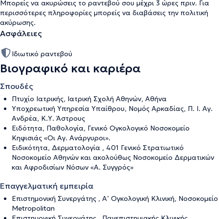
Μπορείς να ακυρώσεις το ραντεβού σου μέχρι 3 ώρες πριν. Για
περισσότερες πληροφορίες μπορείς να διαβάσεις την
πολιτική
ακύρωσης
.
Ασφάλειες
Ιδιωτικό ραντεβού
Βιογραφικό και καριέρα
Σπουδές
Πτυχίο Ιατρικής, Ιατρική Σχολή Αθηνών, Αθήνα
Υποχρεωτική Υπηρεσία Υπαίθρου, Νομός Αρκαδίας, Π. Ι. Αγ.
Ανδρέα, Κ.Υ. Άστρους
Ειδότητα, Παθολογία, Γενικό Ογκολογικό Νοσοκομείο
Κηφισιάς «Οι Αγ. Ανάργυροι».
Ειδικότητα, Δερματολογία , 401 Γενικό Στρατιωτικό
Νοσοκομείο Αθηνών και ακολούθως Νοσοκομείο Δερματικών
και Αφροδισίων Νόσων «Α. Συγγρός»
Επαγγελματική εμπειρία
Επιστημονική Συνεργάτης , Α’ Ογκολογική Κλινική, Νοσοκομείο
Metropolitan
Επιστημονική Συνεργάτης , Πανεπιστημιακής Κλινικής,