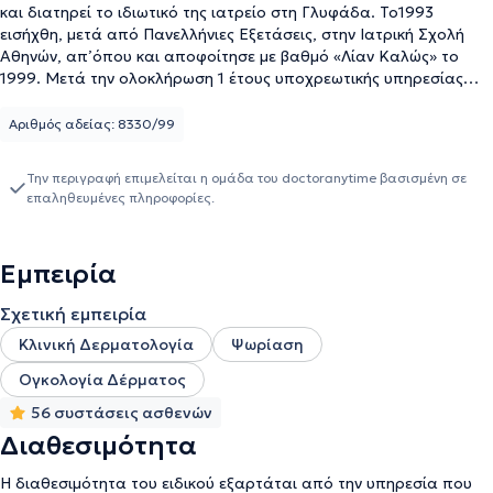
και διατηρεί το ιδιωτικό της ιατρείο στη Γλυφάδα. Το1993
εισήχθη, μετά από Πανελλήνιες Εξετάσεις, στην Ιατρική Σχολή
Αθηνών, απ’όπου και αποφοίτησε με βαθμό «Λίαν Καλώς» το
1999. Μετά την ολοκλήρωση 1 έτους υποχρεωτικής υπηρεσίας
υπαίθρου στο νομό Αρκαδίας (Π. Ι. Αγ. Ανδρέα, Κ.Υ. Άστρους),
ειδικεύθηκε για ένα χρόνο στην παθολογία, στο Γενικό
Αριθμός αδείας: 8330/99
Ογκολογικό Νοσοκομείο Κηφισιάς «Οι Αγ. Ανάργυροι».
Ακολούθως ειδικεύθηκε στη Δερματολογία, αρχικά στο 401
Την περιγραφή επιμελείται η ομάδα του doctoranytime βασισμένη σε
Γενικό Στρατιωτικό Νοσοκομείο Αθηνών και ακολούθως στο
επαληθευμένες πληροφορίες.
Νοσοκομείο Δερματικών και Αφροδισίων Νόσων «Α. Συγγρός» απ’
όπου και πήρε τον τίτλο της ειδικότητας, τον Μάρτιο του 2010.
Επί 2 έτη εργάσθηκε, ως Επιστημονική Συνεργάτης, στην Α’
Εμπειρία
Ογκολογική Κλινική του Νοσοκομείου Metropolitan. Από τον
Μάρτιο του 2010 μέχρι τον Δεκεμβριο του 2023 υπήρξε
Σχετική εμπειρία
Επιστημονική Συνεργάτης της Πανεπιστημιακής Κλινικής του
Νοσοκομείου Δερματικών και Αφροδισίων Νόσων “Α.Συγγρός”,
Κλινική Δερματολογία
Ψωρίαση
συμμετέχοντας στο ιατρείο λεμφώματος και το ιατρείο ψωρίασης
Ογκολογία Δέρματος
της κλινικής., Πανεπιστημιακό Νοσοκομείο Επίσης, από τον
Μάρτιο του 2011 έως τον Μάρτιο του 2013 εργάστηκε ως
56 συστάσεις ασθενών
Επιστημονική Συνεργάτης της Βιοκλινικής Πειραιά. Τέλος, η ιατρός
Διαθεσιμότητα
είναι μέλος της Ελληνικής Δερματολογικής Εταιρείας και της
Ευρωπαϊκής Εταιρείας Δερματολογίας-Αφροδισιολογίας.
Η διαθεσιμότητα του ειδικού εξαρτάται από την υπηρεσία που