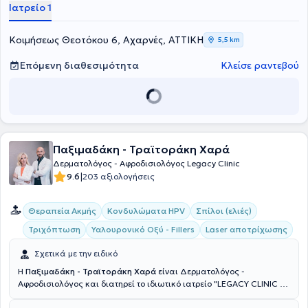
εξωτερικό. Τέλος, ο γιατρός είναι μέλος του Ιατρικού Συλλόγου
Ιατρείο 1
Αθηνών, της Ελληνικής Δερματολογικής και Αφροδισιολογικής
Εταιρείας, της Ελληνικής Εταιρείας Δερματοσκόπησης και της
Ευρωπαϊκής Εταιρείας Δερματολογίας και Αφροδισιολογίας.
Κοιμήσεως Θεοτόκου 6, Αχαρνές, ΑΤΤΙΚΗ
5,5 km
Επόμενη διαθεσιμότητα
Κλείσε ραντεβού
Παξιμαδάκη - Τραϊτοράκη Χαρά
Δερματολόγος - Αφροδισιολόγος Legacy Clinic
|
9.6
203 αξιολογήσεις
Θεραπεία Ακμής
Κονδυλώματα HPV
Σπίλοι (ελιές)
Τριχόπτωση
Υαλουρονικό Οξύ - Fillers
Laser αποτρίχωσης
Σχετικά με την ειδικό
H
Παξιμαδάκη - Τραϊτοράκη Χαρά
είναι Δερματολόγος -
Αφροδισιολόγος και διατηρεί το ιδιωτικό ιατρείο "LEGACY CLINIC "
στη Νέα Ιωνία και στην Κηφισιά. Παράλληλα, διατελεί Επιστημονική