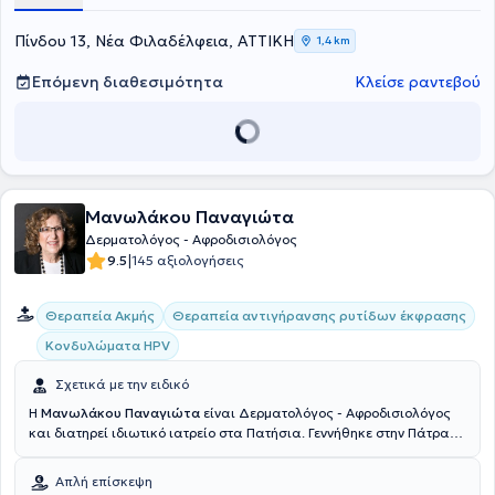
σεξουαλικώς μεταδιδόμενων νοσημάτων, για περιστατικά
παιδοδερματολογίας και για την αφαίρεση σπίλων, αλλά
Πίνδου 13, Νέα Φιλαδέλφεια, ΑΤΤΙΚΗ
1,4 km
αναλαμβάνει και αποτριχώσεις, θεραπείες laser και παθήσεων
ονύχων.
Επόμενη διαθεσιμότητα
Κλείσε ραντεβού
Μανωλάκου Παναγιώτα
Δερματολόγος - Αφροδισιολόγος
|
9.5
145 αξιολογήσεις
Θεραπεία Ακμής
Θεραπεία αντιγήρανσης ρυτίδων έκφρασης
Κονδυλώματα HPV
Σχετικά με την ειδικό
Η
Μανωλάκου Παναγιώτα
είναι Δερματολόγος - Αφροδισιολόγος
και διατηρεί ιδιωτικό ιατρείο στα Πατήσια. Γεννήθηκε στην Πάτρα
και αποφοίτησε με άριστα από το Αρσάκειο Πατρών και εισήχθη 9η
με υποτροφία στο Εθνικό και Καποδιστριακό Πανεπιστήμιο Αθηνών.
Απλή επίσκεψη
Το 1977 έλαβε πτυχίο με Λίαν Καλώς και εκπλήρωσε την Υπηρεσία