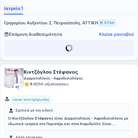
Ιατρείο 1
Γρηγορίου Αυξεντίου 2, Πετρούπολη, ΑΤΤΙΚΗ
3,7 km
Επόμενη διαθεσιμότητα
Κλείσε ραντεβού
Κιντζόγλου Στέφανος
Δερματολόγος - Αφροδισιολόγος
|
9.0
156 αξιολογήσεις
Laser αποτρίχωσης
Σχετικά με τον ειδικό
Ο
Κιντζόγλου Στέφανος
είναι Δερματολόγος - Αφροδισιολόγος με
ιδιωτικά ιατρεία στο Περιστέρι και στον Κορυδαλλό. Είναι
πτυχιούχος Ιατρικής και εξειδικεύεται σε θεραπείες αντιγήρανσης
προσώπου και μεσοθεραπείας προσώπου και σώματος. Ο γιατρός
Απλή επίσκεψη