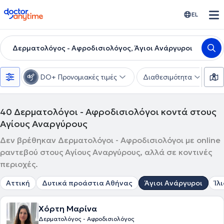
doctoranytime
EL
Δερματολόγος - Αφροδισιολόγος, Άγιοι Ανάργυροι
DO+ Προνομιακές τιμές
Διαθεσιμότητα
Υ
40
Δερματολόγοι - Αφροδισιολόγοι κοντά στους
Αγίους Αναργύρους
Δεν βρέθηκαν Δερματολόγοι - Αφροδισιολόγοι με online
ραντεβού στους Αγίους Αναργύρους, αλλά σε κοντινές
περιοχές.
Αττική
Δυτικά προάστια Αθήνας
Άγιοι Ανάργυροι
Ίλ
Χόρτη Μαρίνα
Δερματολόγος - Αφροδισιολόγος