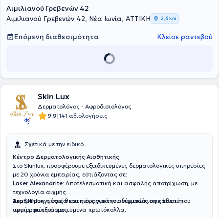
Αιμιλιανού Γρεβενών 42
περιστατικά. Τέλος, ο γιατρός είναι μέλος του Ιατρικού Συλλόγου
Αθηνών και της Ελληνικής Δερματολογικής & Αφροδισιολογικής
Αιμιλιανού Γρεβενών 42, Νέα Ιωνία, ΑΤΤΙΚΗ
2,6 km
Εταιρείας.
Επόμενη διαθεσιμότητα
Κλείσε ραντεβού
Skin Lux
Δερματολόγος - Αφροδισιολόγος
|
9.9
141 αξιολογήσεις
Σχετικά με την ειδικό
Κέντρο Δερματολογικής Αισθητικής
Στο Skinlux, προσφέρουμε εξειδικευμένες δερματολογικές υπηρεσίες
με 20 χρόνια εμπειρίας, εστιάζοντας σε:
Laser Alexandrite:
Αποτελεσματική και ασφαλής αποτρίχωση, με
τεχνολογία αιχμής.
Ακμή:
Στο Skinlux, η υγεία και η ομορφιά του δέρματός σας είναι η
Προηγμένες θεραπείες για την αντιμετώπιση κάθε τύπου
ακμής, με εξατομικευμένα πρωτόκολλα.
προτεραιότητά μας.
Πανάδες:
Σύγχρονες μέθοδοι για την εξάλειψη των δυσχρωμιών,