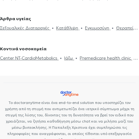
Συνθετική ψυχοθεραπεία
Τριχοτιλλομανία
Ψυχοδυναμική
Ευαγγελισμό
Ψυχολόγοι στην Ακαδημία
Ψυχολόγοι στου Ψυρρή
ψυχοθεραπεία
Συμβουλευτική εφήβων
Συμβουλευτική γονέων
Ψυχολόγοι στον Υμηττό
Ψυχολόγοι στον Κεραμεικό
Άρθρα υγείας
και παιδιών
Ομαδική ψυχοθεραπεία
Κατάθλιψη
Νοητική
Ψυχολόγοι στο Κολωνάκι
Ψυχολόγοι στην Ομόνοια
Ψυχολόγοι
Σεξουαλικές Διαταραχές
Κατάθλιψη
Εγκυμοσύνη
Θεραπεία
ενδυνάμωση
Συμβουλευτική φροντιστών ατόμων με άνοια
Life
στον Βύρωνα
Ψυχολόγοι στα Εξάρχεια
ζεύγους
Life coaching
Ψυχοθεραπεία Online
Ψυχογενής
coaching
Υπνοθεραπεία
Σεξουαλικές Διαταραχές
Βουλιμία - Ψυχογενής Ανορεξία
Αυτισμός
Εθισμός στο
Ψυχογενής Βουλιμία - Ψυχογενής Ανορεξία
Διαχείριση πένθους
Κοντινά νοσοκομεία
διαδίκτυο
ΔΕΠΥ
Κρίση πανικού
Δίαιτα και διατροφή
Τεστ προσωπικότητας
Τόνωση αυτοεκτίμησης
Άγχος και Στρες
Center NT-CardioMetabolics
Ιάζω
Premedicare health clinic
Εθισμός
Τεστ επαγγελματικού προσανατολισμού
Κρίση πανικού
Premedicare Health Clinic
Bioclab Ιδιωτικά Πολυιατρεία
Το doctoranytime είναι ένα end-to-end solution που υποστηρίζει τον
χρήστη από τη στιγμή που αντιμετωπίζει ένα ιατρικό σύμπτωμα μέχρι τη
στιγμή της λύσης του, δίνοντας του τη δυνατότητα να βρεί τον ειδικό που
χρειάζεται, να ζητήσει καθοδήγηση μέσω chat και να μιλήσει μαζί του
μέσω βιντεοκλήσης. Η Παπαλεξη Χριστινα έχει συμπληρώσει τις
πληροφορίες που αναγράφονται, οι οποίες τίθενται υπό επεξεργασία