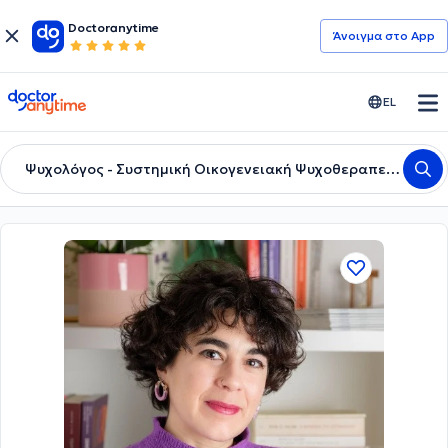
Doctoranytime
Άνοιγμα στο App
doctoranytime
EL
Ψυχολόγος - Συστημική Οικογενειακή Ψυχοθεραπεύτρια