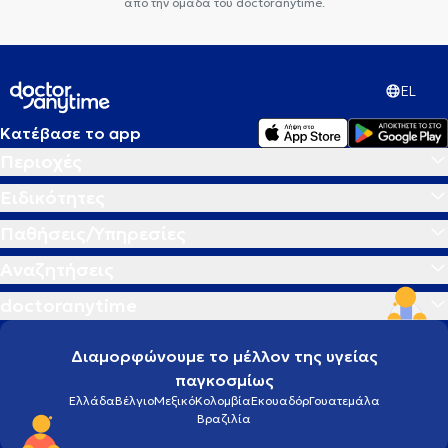
από την ομάδα του doctoranytime.
EL
Κατέβασε το app
Περιοχές
Ειδικότητες
Παθήσεις/Υπηρεσίες
Αναζητήσεις
doctoranytime
Διαμορφώνουμε το μέλλον της υγείας
παγκοσμίως
Ελλάδα
Βέλγιο
Μεξικό
Κολομβία
Εκουαδόρ
Γουατεμάλα
Βραζιλία