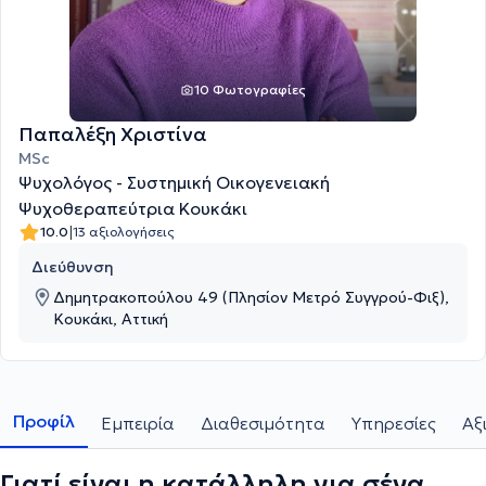
10 Φωτογραφίες
Παπαλέξη Χριστίνα
MSc
Ψυχολόγος - Συστημική Οικογενειακή
Ψυχοθεραπεύτρια Κουκάκι
|
10.0
13 αξιολογήσεις
Διεύθυνση
Δημητρακοπούλου 49 (Πλησίον Μετρό Συγγρού-Φιξ),
Κουκάκι, Αττική
Προφίλ
Εμπειρία
Διαθεσιμότητα
Υπηρεσίες
Αξ
Γιατί είναι η κατάλληλη για σένα