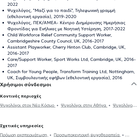
2022
Ψυχολόγος, "Μαζί για το παιδί", Τηλεφωνική γραμμή
(εθελοντική εργασία), 2019-2020
Ψυχολόγος, ΠΕΚ/ΑΜΕΑ- Κέντρο Διημέρευσης Ημερήσιας
Φροντίδας για Ενήλικες με Νοητική Υστέρηση, 2017-2022
Child Workforce Relief Community Support Worker,
Cambridgeshire County Council, UK, 2016-2017
Assistant Playworker, Cherry Hinton Club, Cambridge, UK,
2016-2017
Care/Support Worker, Sport Works Ltd, Cambridge, UK, 2016-
2017
Coach for Young People, Transform Training Ltd, Nottingham,
UK, Συμβουλευτικής εφήβων (εθελοντική εργασία), 2016
Χρήσιμοι σύνδεσμοι
Κοντινές περιοχές
Ψυχολόγοι στον Νέο Κόσμο
Ψυχολόγοι στην Αθήνα
Ψυχολόγοι
στην Καλλιθέα
Ψυχολόγοι στο Παγκράτι
Ψυχολόγοι στην Πλάκα
Ψυχολόγοι στο Σύνταγμα
Ψυχολόγοι στα Πετράλωνα
Σχετικές υπηρεσίες
Ψυχολόγοι στο Μοναστηράκι
Ψυχολόγοι στο Θησείο
Ψυχολόγοι
Πρόωρη εκσπερμάτωση
Προσωποκεντρική ψυχοθεραπεία
στη Νέα Σμύρνη
Ψυχολόγοι στη Δάφνη
Ψυχολόγοι στον