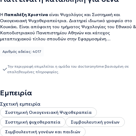
Η
Παπαλέξη Χριστίνα
είναι Ψυχολόγος και Συστημική και
Οικογενειακή Ψυχοθεραπεύτρια. Διατηρεί ιδιωτικό γραφείο στο
Κουκάκι. Είναι απόφοιτη του τμήματος Ψυχολογίας του Εθνικού &
Καποδιστριακού Πανεπιστημίου Αθηνών και κάτοχος
μεταπτυχιακού τίτλου σπουδών στην Εφαρμοσμένη
Παιδοψυχολογία (M.Sc.) από το Πανεπιστήμιο του Nottingham
(Nottingham Trent University). Έχει σημαντική και πολυετή
Αριθμός αδείας: 4017
εργασιακή εμπειρία σε Ελλάδα και Ηνωμένο Βασίλειο με παιδιά,
νέους και ενήλικες με ψυχικές, αναπτυξιακές και συναισθηματικές
Την περιγραφή επιμελείται η ομάδα του doctoranytime βασισμένη σε
διαταραχές και δυσκολίες, σε ποικίλα κλινικά και κοινοτικά
επαληθευμένες πληροφορίες.
πλαίσια. Πραγματοποίηση ατομικών και ομαδικών συνεδριών,
συνεδριών ζεύγους και συμβουλευτική γονέων.
Εμπειρία
Σχετική εμπειρία
Συστημική Οικογενειακή Ψυχοθεραπεία
Συστημική ψυχοθεραπεία
Συμβουλευτική γονέων
Συμβουλευτική γονέων και παιδιών