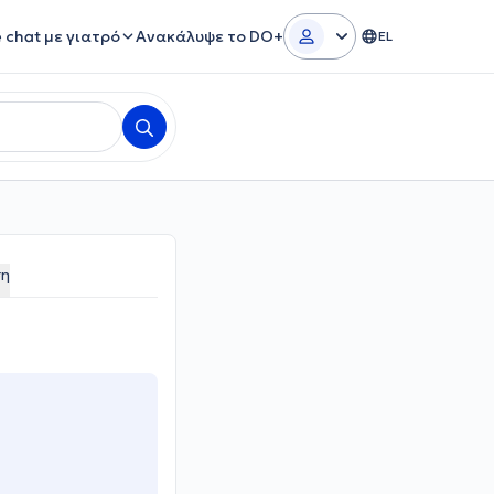
e chat με γιατρό
Ανακάλυψε το DO+
EL
ση