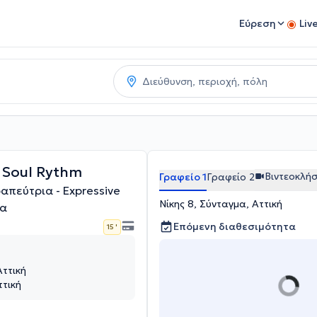
Εύρεση
Liv
 Soul Rythm
Βιντεοκλή
Γραφείο 1
Γραφείο 2
απεύτρια - Expressive
Νίκης 8, Σύνταγμα, Αττική
μα
Επόμενη διαθεσιμότητα
15 '
Αττική
ττική