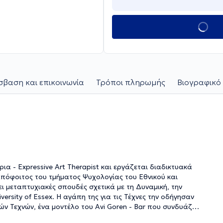
βαση και επικοινωνία
Τρόποι πληρωμής
Βιογραφικό 
α - Expressive Art Therapist και εργάζεται διαδικτυακά
απόφοιτος του τμήματος Ψυχολογίας του Εθνικού και
 μεταπτυχιακές σπουδές σχετικά με τη Δυναμική, την
ersity of Essex. Η αγάπη της για τις Τέχνες την οδήγησαν
ν Τεχνών, ένα μοντέλο του Avi Goren - Bar που συνδυάζει
ς, με σκοπό την κατανόηση του ανθρώπινου ψυχισμού και