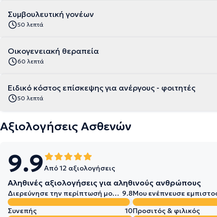
Συμβουλευτική γονέων
50 λεπτά
Οικογενειακή θεραπεία
60 λεπτά
Ειδικό κόστος επίσκεψης για ανέργους - φοιτητές
50 λεπτά
Αξιολογήσεις Ασθενών
9.9
Από 12 αξιολογήσεις
Αληθινές αξιολογήσεις για αληθινούς ανθρώπους
Διερεύνησε την περίπτωσή μου σε βάθος
9.8
Μου ενέπνευσε εμπιστο
Συνεπής
10
Προσιτός & φιλικός