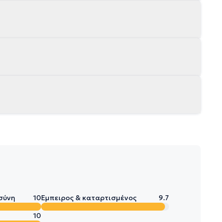
σύνη
10
Έμπειρος & καταρτισμένος
9.7
10