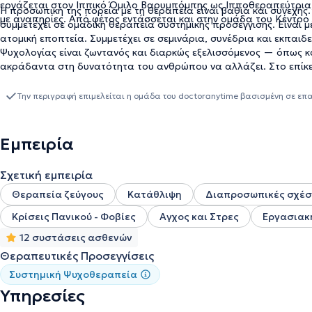
εργάζεται στον Ιππικό Όμιλο Βαρυμπόμπης ως Ιπποθεραπεύτρια,
Η προσωπική της πορεία με τη θεραπεία είναι βαθιά και συνεχής.
με αναπηρίες. Από φέτος εντάσσεται και στην ομάδα του Κέντρο
συμμετέχει σε ομαδική θεραπεία συστημικής προσέγγισης. Είναι 
ατομική εποπτεία. Συμμετέχει σε σεμινάρια, συνέδρια και εκπαιδ
Ψυχολογίας είναι ζωντανός και διαρκώς εξελισσόμενος — όπως κα
ακράδαντα στη δυνατότητα του ανθρώπου να αλλάζει. Στο επίκεν
Μέσα από τη σύνδεση, την ασφάλεια, την αυθεντικότητα, και τη
εσωτερικά τα αποθέματα που στηρίζουν τους ανθρώπους στη δια
Την περιγραφή επιμελείται η ομάδα του doctoranytime βασισμένη σε επ
αναγκών τους, και τη δημιουργία πιο υγιών και ουσιαστικών σχέσ
Εμπειρία
Σχετική εμπειρία
Θεραπεία ζεύγους
Κατάθλιψη
Διαπροσωπικές σχέσ
Κρίσεις Πανικού - Φοβίες
Αγχος και Στρες
Εργασιακ
12 συστάσεις ασθενών
Θεραπευτικές Προσεγγίσεις
Συστημική Ψυχοθεραπεία
Υπηρεσίες