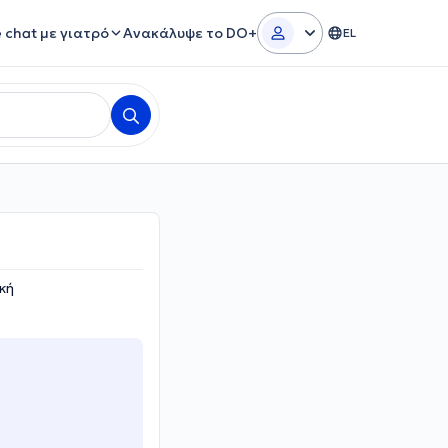
e chat με γιατρό
Ανακάλυψε το DO+
EL
ική