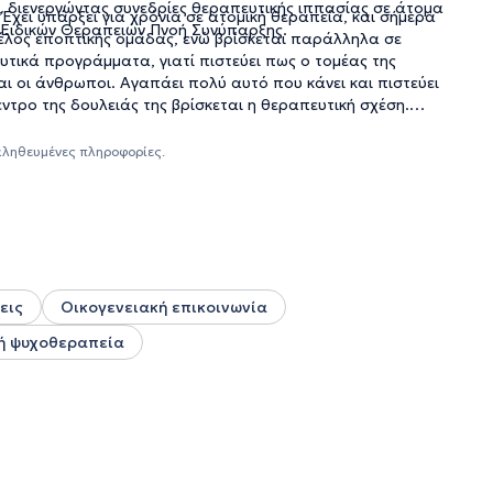
 διενεργώντας συνεδρίες θεραπευτικής ιππασίας σε άτομα
 Έχει υπάρξει για χρόνια σε ατομική θεραπεία, και σήμερα
 Ειδικών Θεραπειών Πνοή Συνύπαρξης.
μέλος εποπτικής ομάδας, ενώ βρίσκεται παράλληλα σε
ευτικά προγράμματα, γιατί πιστεύει πως ο τομέας της
ι οι άνθρωποι. Αγαπάει πολύ αυτό που κάνει και πιστεύει
τρο της δουλειάς της βρίσκεται η θεραπευτική σχέση.
 συναισθηματική ανταπόκριση, μπορούν να ενεργοποιηθούν
χείριση των δυσκολιών, την αναγνώριση και έκφραση των
αληθευμένες πληροφορίες.
εων.
εις
Οικογενειακή επικοινωνία
ή ψυχοθεραπεία