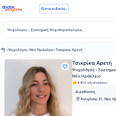
doctoranytime
Είστε ειδικός;
Ψυχολόγοι
Νέο Ηράκλειο
Τσικρίκα Αρετή
Τσικρίκα Αρετή
Ψυχολόγος - Συστημι
Νέο Ηράκλειο
|
9.9
12 αξιολογήσεις
Διεύθυνση
Αντιγόνης 51, Νέο Η