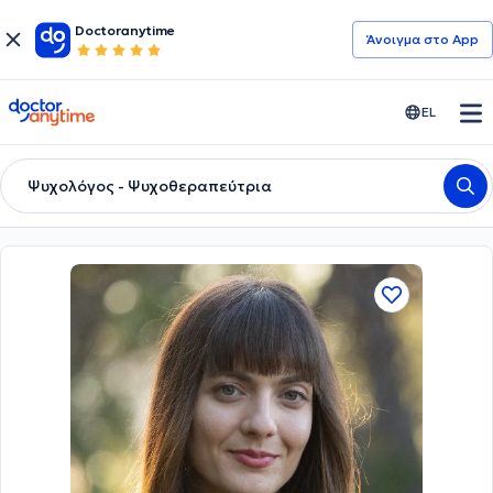
Doctoranytime
Άνοιγμα στο App
doctoranytime
EL
Ψυχολόγος - Ψυχοθεραπεύτρια