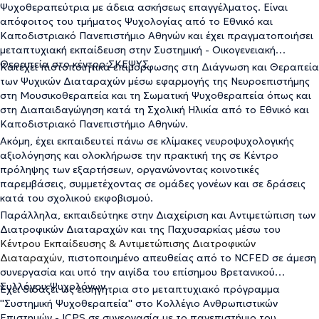
Ψυχοθεραπεύτρια με άδεια ασκήσεως επαγγέλματος. Είναι
απόφοιτος του τμήματος Ψυχολογίας από το Εθνικό και
Καποδιστριακό Πανεπιστήμιο Αθηνών και έχει πραγματοποιήσει
μεταπτυχιακή εκπαίδευση στην Συστημική - Οικογενειακή
Θεραπεία στο κέντρο ΣΚΕΨΥΣ.
Κατέχει πιστοποιητικά επιμόρφωσης στη Διάγνωση και Θεραπεία
των Ψυχικών Διαταραχών μέσω εφαρμογής της Νευροεπιστήμης
στη Μουσικοθεραπεία και τη Σωματική Ψυχοθεραπεία όπως και
στη Διαπαιδαγώγηση κατά τη Σχολική Ηλικία από το Εθνικό και
Καποδιστριακό Πανεπιστήμιο Αθηνών.
Ακόμη, έχει εκπαιδευτεί πάνω σε κλίμακες νευροψυχολογικής
αξιολόγησης και ολοκλήρωσε την πρακτική της σε Κέντρο
πρόληψης των εξαρτήσεων, οργανώνοντας κοινοτικές
παρεμβάσεις, συμμετέχοντας σε ομάδες γονέων και σε δράσεις
κατά του σχολικού εκφοβισμού.
Παράλληλα, εκπαιδεύτηκε στην Διαχείριση και Αντιμετώπιση των
Διατροφικών Διαταραχών και της Παχυσαρκίας μέσω του
Κέντρου Εκπαίδευσης & Αντιμετώπισης Διατροφικών
Διαταραχών
, πιστοποιημένο απευθείας από το NCFED σε άμεση
συνεργασία και υπό την αιγίδα του επίσημου Βρετανικού
Συλλόγου Ψυχολόγων.
Έχει διδάξει ως εισηγήτρια στο μεταπτυχιακό πρόγραμμα
''Συστημική Ψυχοθεραπεία'' στο Κολλέγιο Ανθρωπιστικών
Επιστημών - ICPS σε συνεργασία με το πανεπιστήμιο του