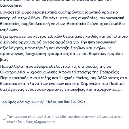
Lancashire.
Εργάζεται ψυχοθεραπευτικά διατηρώντας ιδιωτικό γραφείο
κεντρικά στην Αθήνα. Παρέχει ατομικές συνεδρίες, οικογενειακή
θεραπεία, συμβουλευτική γονέων, θεραπεία ζεύγους και ομάδες
ενηλίκων.
Έχει εργαστεί σε κέντρο ειδικών θεραπειών καθώς και σε πλαίσιο
διεθνούς οργανισμού όντας αρμόδια για την ψυχοκοινωνική
αξιολόγηση, υποστήριξη και ένταξη έφηβων και ενήλικων
προσφύγων, διαχείριση τραύματος όπως και θυμάτων έμφυλης
βίας.
Παράλληλα, προσέφερε εθελοντικά τις υπηρεσίες της σε
Οικοτροφεία Ψυχοκοινωνικής Αποκατάστασης της Εταιρείας
Περιφερειακής Ανάπτηξης και Ψυχικής Υγείας, συμβάλλοντας στα
θεραπευτικά πλάνα των ενοίκων και στο Χαμόγελο του Παιδιού
διεξάγοντας ενδονοσοκομειακές επισκέψεις και παρέχοντας
ψυχολογική υποστήριξη σε παιδιά και εφήβους που έχουν
υποστεί ενδοοικογενειακή βία.
Μέλος του δικτύου DO+
Αριθμός αδείας: 9322
Την περιγραφή επιμελείται η ομάδα του doctoranytime βασισμένη σε
επαληθευμένες πληροφορίες.