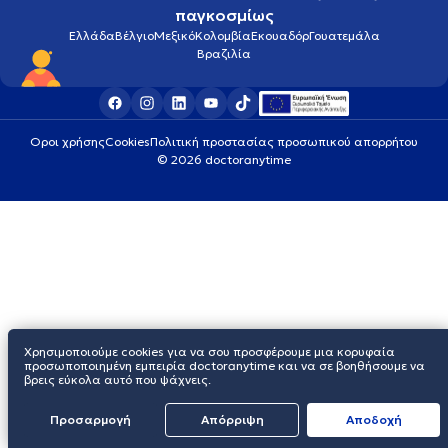
παγκοσμίως
Ελλάδα
Βέλγιο
Μεξικό
Κολομβία
Εκουαδόρ
Γουατεμάλα
Βραζιλία
Οροι χρήσης
Cookies
Πολιτική προστασίας προσωπικού απορρήτου
© 2026 doctoranytime
Χρησιμοποιούμε cookies για να σου προσφέρουμε μια κορυφαία
προσωποποιημένη εμπειρία doctoranytime και να σε βοηθήσουμε να
βρεις εύκολα αυτό που ψάχνεις.
Προσαρμογή
Απόρριψη
Aποδοχή