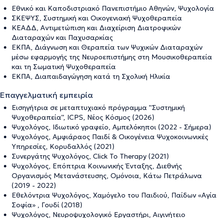
Εθνικό και Καποδιστριακό Πανεπιστήμιο Αθηνών, Ψυχολογία
ΣΚΕΨΥΣ, Συστημική και Οικογενιακή Ψυχοθεραπεία
ΚΕΑΔΔ, Αντιμετώπιση και Διαχείριση Διατροφικών
Διαταραχών και Παχυσαρκίας
ΕΚΠΑ, Διάγνωση και Θεραπεία των Ψυχικών Διαταραχών
μέσω εφαρμογής της Νευροεπιστήμης στη Μουσικοθεραπεία
και τη Σωματική Ψυχοθεραπεία
ΕΚΠΑ, Διαπαιδαγώγηση κατά τη Σχολική Ηλικία
Επαγγελματική εμπειρία
Eισηγήτρια σε μεταπτυχιακό πρόγραμμα ''Συστημική
Ψυχοθεραπεία'', ICPS, Νέος Κόσμος (2026)
Ψυχολόγος, Ιδιωτικό γραφείο, Αμπελόκηποι (2022 - Σήμερα)
Ψυχολόγος, Αμφιάραος Παιδί & Οικογένεια Ψυχοκοινωνικές
Υπηρεσίες, Κορυδαλλός (2021)
Συνεργάτης Ψυχολόγος, Click To Therapy (2021)
Ψυχολόγος, Επόπτρια Κοινωνικής Ένταξης, Διεθνής
Οργανισμός Μετανάστευσης, Ομόνοια, Κάτω Πετράλωνα
(2019 - 2022)
Εθελόντρια Ψυχολόγος, Χαμόγελο του Παιδιού, Παίδων «Αγία
Σοφία» , Γουδί (2018)
Ψυχολόγος, Νευροψυχολογικό Εργαστήρι, Αιγινήτειο