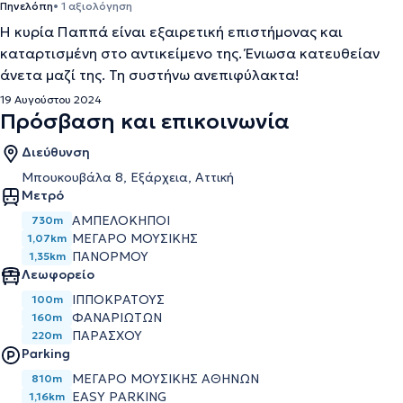
Πηνελόπη
• 1 αξιολόγηση
Η κυρία Παππά είναι εξαιρετική επιστήμονας και
καταρτισμένη στο αντικείμενο της. Ένιωσα κατευθείαν
άνετα μαζί της. Τη συστήνω ανεπιφύλακτα!
19 Αυγούστου 2024
Πρόσβαση και επικοινωνία
Διεύθυνση
Μπουκουβάλα 8, Εξάρχεια, Αττική
Μετρό
ΑΜΠΕΛΌΚΗΠΟΙ
730m
ΜΈΓΑΡΟ ΜΟΥΣΙΚΉΣ
1,07km
ΠΑΝΌΡΜΟΥ
1,35km
Λεωφορείο
ΙΠΠΟΚΡΑΤΟΥΣ
100m
ΦΑΝΑΡΙΩΤΩΝ
160m
ΠΑΡΑΣΧΟΥ
220m
Parking
ΜΕΓΆΡΟ ΜΟΥΣΙΚΉΣ ΑΘΗΝΏΝ
810m
EASY PARKING
1,16km