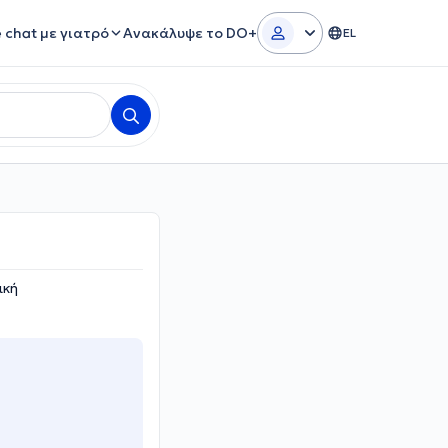
e chat με γιατρό
Ανακάλυψε το DO+
EL
ική