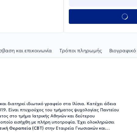
βαση και επικοινωνία
Τρόποι πληρωμής
Βιογραφικό
και διατηρεί ιδιωτικό γραφείο στα Ιλίσια. Κατέχει άδεια
19. Είναι πτυχιούχος του τμήματος ψυχολογίας Παντείου
ατος στο τμήμα
Ιατρικής Αθηνών
και δεύτερου
ο οποίο εισήχθη με πλήρη υποτροφία. Έχει ολοκληρώσει
ική Θεραπεία (CBT)
στην
Εταιρεία Γνωσιακών και
BCT
. Επιπλέον, έχει εκπαιδευτεί στη
Θεραπεία Αποδοχής