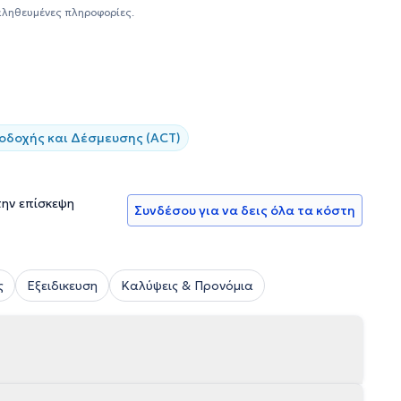
ευσης στην
Κλινική Ψυχοπαθολογία
,
στα πλαίσια του
αληθευμένες πληροφορίες.
θηνών
. Ακόμη, έχει λάβει την πιστοποίηση του
Ariston Test
-
ροντά της εντάσσονται οι αγχώδεις και καταθλιπτικές
ταραχές προσωπικότητας. Στο παρόν εργάζεται ως σχολική
ε
ενήλικες
,
παιδιά
κι
εφήβους
, όπως και
online
συνεδρίες.
δοχής και Δέσμευσης (ACT)
την επίσκεψη
Συνδέσου για να δεις όλα τα κόστη
ς
Εξειδικευση
Καλύψεις & Προνόμια