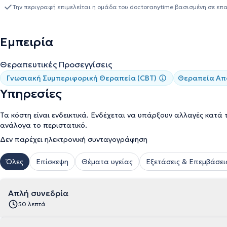
και Δέσμευσης (ACT)
, ενώ έχει ολοκληρώσει πρόγραμμα εκπαίδ
Την περιγραφή επιμελείται η ομάδα του doctoranytime βασισμένη σε επ
προγράμματος της
Α΄ Ψυχιατρικής Κλινικής του Πανεπιστημίου Α
Εργαλείου επαγγελματικού προσανατολισμού. Στα ειδικά ενδιαφέ
διαταραχές, η συμβουλευτική σχέσεων, η αυτοεικόνα και οι δια
Εμπειρία
ψυχολόγος, καθώς και ιδιωτικά, πραγματοποιώντας συνεδρίες μ
Οι συνεδρίες πραγματοποιούνται στα Ελληνικά και στα Αγγλικά.
Θεραπευτικές Προσεγγίσεις
Γνωσιακή Συμπεριφορική Θεραπεία (CBT)
Θεραπεία Απο
Υπηρεσίες
Τα κόστη είναι ενδεικτικά. Ενδέχεται να υπάρξουν αλλαγές κατά 
ανάλογα το περιστατικό.
Δεν παρέχει ηλεκτρονική συνταγογράφηση
Όλες
Επίσκεψη
Θέματα υγείας
Εξετάσεις & Επεμβάσει
Απλή συνεδρία
50 λεπτά