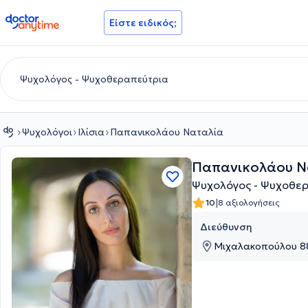
doctoranytime
Είστε ειδικός;
Ψυχολόγοι
Ιλίσια
Παπανικολάου Ναταλία
Παπανικολάου Ν
Ψυχολόγος - Ψυχοθερ
|
10
8 αξιολογήσεις
Διεύθυνση
Μιχαλακοπούλου 88,