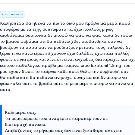
Κρίση πανικού
Καλησπέρα θα ήθελα να πω το δικό μου πρόβλημα μέρα παρά
υποφέρω με τα εξής συπτωματα τα έχω πολλούς μήνες
αισθάνομαι δυσποινια δν μπορώ να φάω να φάω καλά δν τρώω
το βράδυ φοβάμαι ότι θα πεθάνω χθες αισθάνθηκα σαν να
βουίζουν τα αυτιά σαν να μουδιαζουν μετράω τους παλμούς δν
ξέρω τι να κάνω είμαι 23 χρόνον έχω ζαλάδες έχω πάει πολλές
φορές σε γιατρούς και λένε ότι είναι αγχωδεις διαταραχες και όχι
κάποιο παθολογικο πρόβλημα παίρνω μισό lexotanil 1.5mg που
μου έχουν δώσει το παίρνω κάθε πρωί θελω την συμβουλή σας
θα πάθω κάτι θα πεθάνω ανησύχω συνέχεια και δν μπορώ να
φάω καλά ούτε το βράδυ ούτε το μεσημέρι τι μπορώ να κάνω για
αυτό
Καλημέρα σας.
Τα συμπτώματα που αναφέρετε παραπέμπουν σε
διαταραχή πανικού.
Διαβάζοντας το μήνυμα σας δεν είναι ξεκάθαρο αν έχετε