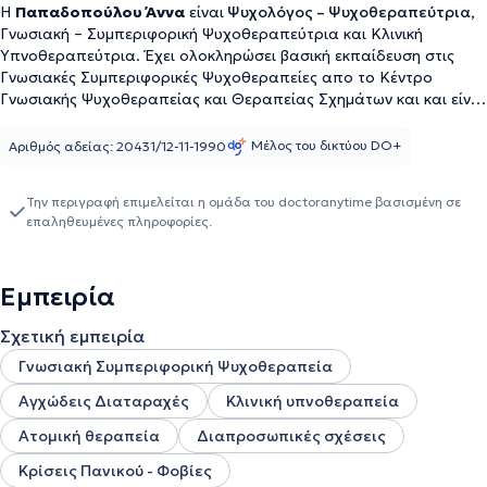
Η
Παπαδοπούλου Άννα
είναι
Ψυχολόγος – Ψυχοθεραπεύτρια,
Γνωσιακή – Συμπεριφορική Ψυχοθεραπεύτρια και Κλινική
Υπνοθεραπεύτρια. Έχει ολοκληρώσει βασική εκπαίδευση στις
Γνωσιακές Συμπεριφορικές Ψυχοθεραπείες απο το Κέντρο
Γνωσιακής Ψυχοθεραπείας και Θεραπείας Σχημάτων και και είναι
κάτοχος μεταπτυχιακού επαγγελματικού διπλώματος
εξειδίκευσης στην Κλινική Ύπνωση από το Κέντρο Ψυχοθεραπείας
Μέλος του δικτύου DO+
Αριθμός αδείας: 20431/12-11-1990
και Μοντέρνας Εφαρμοσμένης Ψυχολογίας. Παράλληλα έχει
παρακολουθήσει μία σειρά σεμιναρίων και εκπαιδεύσεων
Την περιγραφή επιμελείται η ομάδα του doctoranytime βασισμένη σε
διαφορετικών θεραπευτικών προσεγγίσεων όπως το
επαληθευμένες πληροφορίες.
Μετεκπαιδευτικό Πρόγραμμα Ψυχαναλυτικής Ψυχοθεραπείας με
θέμα «0 δύσκολος άρρωστος» διάρκειας 96 εκπαιδευτικών ωρών
(ΕΠΙΨΥ), τo οποίο περιελάμβανε (i) Θεωρητικά μαθήματα &
Εμπειρία
βιβλιογραφικές παρουσιάσεις, (ii) Κλινικά μαθήματα & ομαδική
εποπτεία περιπτώσεων και το Πρόγραμμα «Ο σωστός τρόπος
Σχετική εμπειρία
ζωής», της Διεθνούς Υποστήριξης Γυναικών, WIN HELLAS.
Πρόκειται για Συμβουλευτικό Πρόγραμμα 20 εβδομάδων, που
Γνωσιακή Συμπεριφορική Ψυχοθεραπεία
αφορά σε γυναίκες οι οποίες έχουν υποστεί ψυχολογική (και
Αγχώδεις Διαταραχές
Κλινική υπνοθεραπεία
άλλου τύπου) κακοποίηση. Η εκπαίδευση στο Πρόγραμμα
επιτρέπει μια πιο εξειδικευμένη και αποτελεσματική αντιμετώπιση
Ατομική θεραπεία
Διαπροσωπικές σχέσεις
του προβλήματος της κακοποίησης. Η επαγγελματική της έδρα
είναι στα Άνω Πατήσια και εδώ και αρκετά χρόνια διεξάγει
Κρίσεις Πανικού - Φοβίες