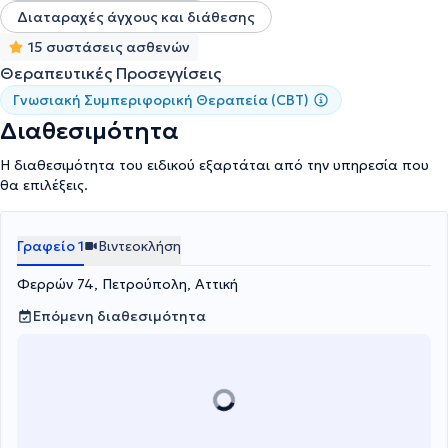
διαδικτυακές συνεδρίες σε άτομα που διαμένουν εκτός Αθηνών ή
Διαταραχές άγχους και διάθεσης
στο εξωτερικό. Έχει εργαστεί ως Ψυχολόγος στο Κέντρο
Ψυχοκοινωνικής Υποστήριξης του Δήμου Αμαρουσίου απο το
15 συστάσεις ασθενών
2001 - 2012, στο ΕΚΚΑ στην τηλεφωνική γραμμή 1107 και σε
Θεραπευτικές Προσεγγίσεις
ξενώνα κακοποιημένων γυναικών ( 2014 -2015 ) και στο
Γνωσιακή Συμπεριφορική Θεραπεία (CBT)
Συμβουλευτικό Κέντρο του Πανεπιστήμιο Πειραιώς ( 2000 - 2001
). Είναι Πτυχιούχος Ψυχολογίας με κλινική Κατεύθυνση του
Διαθεσιμότητα
Πανεπιστημίου της Πάδοβα (Ιταλία ) με άδεια Άσκησης
Επαγγέλματος.
Η διαθεσιμότητα του ειδικού εξαρτάται από την υπηρεσία που
θα επιλέξεις.
Γραφείο 1
Βιντεοκλήση
Φερρών 74, Πετρούπολη, Αττική
Επόμενη διαθεσιμότητα