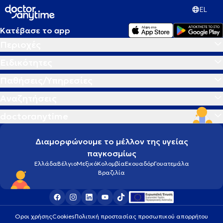
EL
Κατέβασε το app
Περιοχές
Ειδικότητες
Παθήσεις/Υπηρεσίες
Αναζητήσεις
doctoranytime
Διαμορφώνουμε το μέλλον της υγείας
παγκοσμίως
Ελλάδα
Βέλγιο
Μεξικό
Κολομβία
Εκουαδόρ
Γουατεμάλα
Βραζιλία
Οροι χρήσης
Cookies
Πολιτική προστασίας προσωπικού απορρήτου