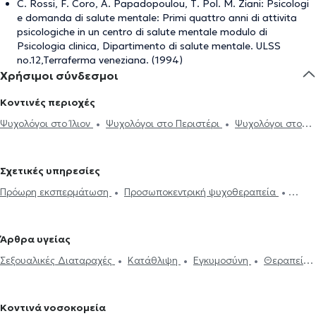
C. Rossi, F. Coro, A. Papadopoulou, Τ. Ροl. Μ. Ziani: Psicologi
e domanda di salute mentale: Primi quattro anni di attivita
psicologiche in un centro di salute mentale modulo di
Psicologia clinica, Dipartimento di salute mentale. ULSS
no.12,Terraferma veneziana. (1994)
Χρήσιμοι σύνδεσμοι
Κοντινές περιοχές
Ψυχολόγοι στο Ίλιον
Ψυχολόγοι στο Περιστέρι
Ψυχολόγοι στους
Αγίους Αναργύρους
Ψυχολόγοι στη Νέα Σμύρνη
Ψυχολόγοι στο
Χαϊδάρι
Ψυχολόγοι στον Άγιο Ελευθέριο
Ψυχολόγοι στη Νέα
Σχετικές υπηρεσίες
Φιλαδέλφεια
Ψυχολόγοι στη Νέα Χαλκηδόνα
Ψυχολόγοι στα
Πρόωρη εκσπερμάτωση
Προσωποκεντρική ψυχοθεραπεία
Κάτω Πατήσια
Ψυχολόγοι στα Άνω Πατήσια
Ψυχολόγοι στο
Συνθετική ψυχοθεραπεία
Τριχοτιλλομανία
Ψυχοδυναμική
Αιγάλεω
Ψυχολόγοι στα Πατήσια
Ψυχολόγοι στην Αθήνα
ψυχοθεραπεία
Συμβουλευτική εφήβων
Συμβουλευτική γονέων
Ψυχολόγοι στα Άνω Λιόσια
Ψυχολόγοι στα Σεπόλια
Ψυχολόγοι
Άρθρα υγείας
και παιδιών
Ομαδική ψυχοθεραπεία
Κατάθλιψη
Νοητική
στο Γαλάτσι
Ψυχολόγοι στον Περισσό
Ψυχολόγοι στον Κολωνό
Σεξουαλικές Διαταραχές
Κατάθλιψη
Εγκυμοσύνη
Θεραπεία
ενδυνάμωση
Συμβουλευτική φροντιστών ατόμων με άνοια
Life
Ψυχολόγοι στην Κυψέλη
Ψυχολόγοι στη Νέα Ιωνία
ζεύγους
Life coaching
Ψυχοθεραπεία Online
Ψυχογενής
coaching
Υπνοθεραπεία
Σεξουαλικές Διαταραχές
Βουλιμία - Ψυχογενής Ανορεξία
Αυτισμός
Εθισμός στο
Ψυχογενής Βουλιμία - Ψυχογενής Ανορεξία
Διαχείριση πένθους
Κοντινά νοσοκομεία
διαδίκτυο
ΔΕΠΥ
Κρίση πανικού
Δίαιτα και διατροφή