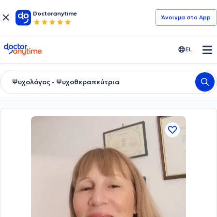
Doctoranytime
Άνοιγμα στο App
doctoranytime
EL
Ψυχολόγος - Ψυχοθεραπεύτρια